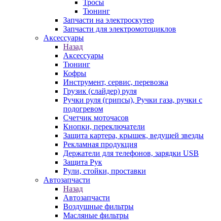
Тросы
Тюнинг
Запчасти на электроскутер
Запчасти для электромотоциклов
Аксессуары
Назад
Аксессуары
Тюнинг
Кофры
Инструмент, сервис, перевозка
Грузик (слайдер) руля
Ручки руля (грипсы), Ручки газа, ручки с
подогревом
Счетчик моточасов
Кнопки, переключатели
Защита картера, крышек, ведущей звезды
Рекламная продукция
Держатели для телефонов, зарядки USB
Защита Рук
Рули, стойки, проставки
Автозапчасти
Назад
Автозапчасти
Воздушные фильтры
Масляные фильтры