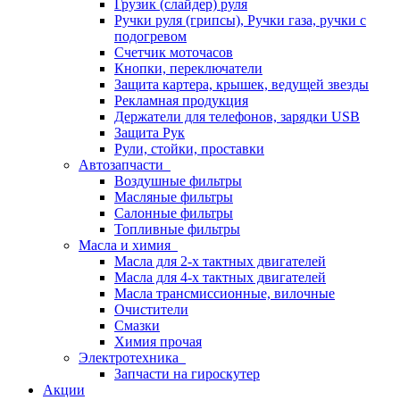
Грузик (слайдер) руля
Ручки руля (грипсы), Ручки газа, ручки с
подогревом
Счетчик моточасов
Кнопки, переключатели
Защита картера, крышек, ведущей звезды
Рекламная продукция
Держатели для телефонов, зарядки USB
Защита Рук
Рули, стойки, проставки
Автозапчасти
Воздушные фильтры
Масляные фильтры
Салонные фильтры
Топливные фильтры
Масла и химия
Масла для 2-х тактных двигателей
Масла для 4-х тактных двигателей
Масла трансмиссионные, вилочные
Очистители
Смазки
Химия прочая
Электротехника
Запчасти на гироскутер
Акции