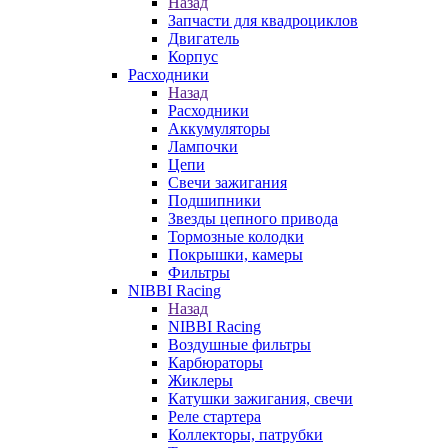
Назад
Запчасти для квадроциклов
Двигатель
Корпус
Расходники
Назад
Расходники
Аккумуляторы
Лампочки
Цепи
Свечи зажигания
Подшипники
Звезды цепного привода
Тормозные колодки
Покрышки, камеры
Фильтры
NIBBI Racing
Назад
NIBBI Racing
Воздушные фильтры
Карбюраторы
Жиклеры
Катушки зажигания, свечи
Реле стартера
Коллекторы, патрубки