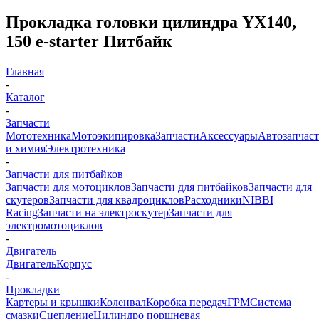
Прокладка головки цилиндра YX140,
150 e-starter Питбайк
Главная
-
Каталог
-
Запчасти
Мототехника
Мотоэкипировка
Запчасти
Аксессуары
Автозапчас
и химия
Электротехника
-
Запчасти для питбайков
Запчасти для мотоциклов
Запчасти для питбайков
Запчасти для
скутеров
Запчасти для квадроциклов
Расходники
NIBBI
Racing
Запчасти на электроскутер
Запчасти для
электромотоциклов
-
Двигатель
Двигатель
Корпус
-
Прокладки
Картеры и крышки
Коленвал
Коробка передач
ГРМ
Система
смазки
Сцепление
Цилиндро поршневая