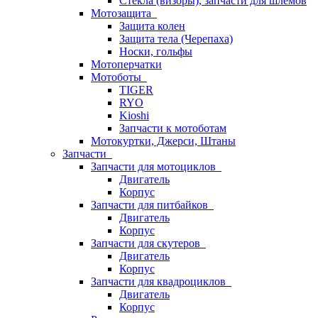
Стёкла (визоры), запчасти для шлемов
Мотозащита
Защита колен
Защита тела (Черепаха)
Носки, гольфы
Мотоперчатки
Мотоботы
TIGER
RYO
Kioshi
Запчасти к мотоботам
Мотокуртки, Джерси, Штаны
Запчасти
Запчасти для мотоциклов
Двигатель
Корпус
Запчасти для питбайков
Двигатель
Корпус
Запчасти для скутеров
Двигатель
Корпус
Запчасти для квадроциклов
Двигатель
Корпус