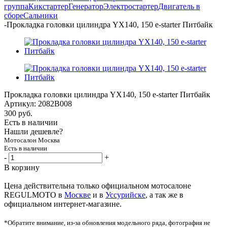
группа
Кикстартер
Генератор
Электростартер
Двигатель в
сборе
Сальники
-
Прокладка головки цилиндра YX140, 150 e-starter Питбайк
Прокладка головки цилиндра YX140, 150 e-starter Питбайк
Артикул:
2082B008
300
руб.
Есть в наличии
Нашли дешевле?
Мотосалон Москва
Есть в наличии
-
+
В корзину
Цена действительна только официальном мотосалоне
REGULMOTO в
Москве
и в
Уссурийске
, а так же в
официальном интернет-магазине.
*Обратите внимание, из-за обновления модельного ряда, фотография не