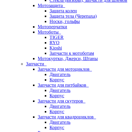
Стёкла (визоры), запчасти для шлемов
Мотозащита
Защита колен
Защита тела (Черепаха)
Носки, гольфы
Мотоперчатки
Мотоботы
TIGER
RYO
Kioshi
Запчасти к мотоботам
Мотокуртки, Джерси, Штаны
Запчасти
Запчасти для мотоциклов
Двигатель
Корпус
Запчасти для питбайков
Двигатель
Корпус
Запчасти для скутеров
Двигатель
Корпус
Запчасти для квадроциклов
Двигатель
Корпус