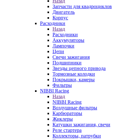
Назад
Запчасти для квадроциклов
Двигатель
Корпус
Расходники
Назад
Расходники
Аккумуляторы
Лампочки
Цепи
Свечи зажигания
Подшипники
Звезды цепного привода
Тормозные колодки
Покрышки, камеры
Фильтры
NIBBI Racing
Назад
NIBBI Racing
Воздушные фильтры
Карбюраторы
Жиклеры
Катушки зажигания, свечи
Реле стартера
Коллекторы, патрубки