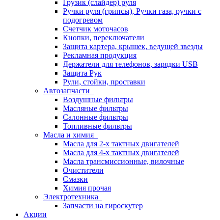
Грузик (слайдер) руля
Ручки руля (грипсы), Ручки газа, ручки с
подогревом
Счетчик моточасов
Кнопки, переключатели
Защита картера, крышек, ведущей звезды
Рекламная продукция
Держатели для телефонов, зарядки USB
Защита Рук
Рули, стойки, проставки
Автозапчасти
Воздушные фильтры
Масляные фильтры
Салонные фильтры
Топливные фильтры
Масла и химия
Масла для 2-х тактных двигателей
Масла для 4-х тактных двигателей
Масла трансмиссионные, вилочные
Очистители
Смазки
Химия прочая
Электротехника
Запчасти на гироскутер
Акции