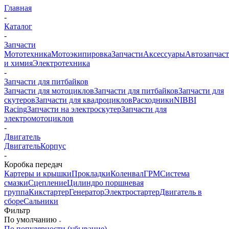
Главная
-
Каталог
-
Запчасти
Мототехника
Мотоэкипировка
Запчасти
Аксессуары
Автозапчас
и химия
Электротехника
-
Запчасти для питбайков
Запчасти для мотоциклов
Запчасти для питбайков
Запчасти для
скутеров
Запчасти для квадроциклов
Расходники
NIBBI
Racing
Запчасти на электроскутер
Запчасти для
электромотоциклов
-
Двигатель
Двигатель
Корпус
-
Коробка передач
Картеры и крышки
Прокладки
Коленвал
ГРМ
Система
смазки
Сцепление
Цилиндро поршневая
группа
Кикстартер
Генератор
Электростартер
Двигатель в
сборе
Сальники
Фильтр
По умолчанию
По популярности (убывание)