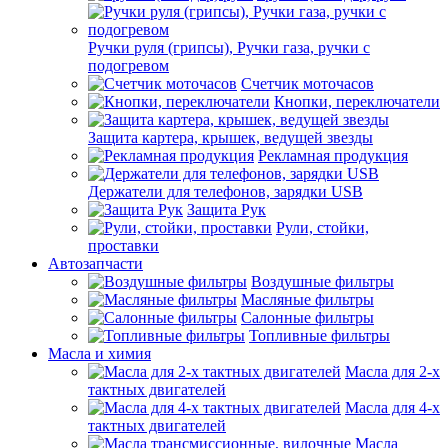
Ручки руля (грипсы), Ручки газа, ручки с
подогревом
Счетчик моточасов
Кнопки, переключатели
Защита картера, крышек, ведущей звезды
Рекламная продукция
Держатели для телефонов, зарядки USB
Защита Рук
Рули, стойки,
проставки
Автозапчасти
Воздушные фильтры
Масляные фильтры
Салонные фильтры
Топливные фильтры
Масла и химия
Масла для 2-х
тактных двигателей
Масла для 4-х
тактных двигателей
Масла