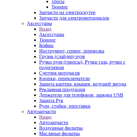
Тросы
Тюнинг
Запчасти на электроскутер
Запчасти для электромотоциклов
Аксессуары
Назад
Аксессуары
Тюнинг
Кофры
Инструмент, сервис, перевозка
Грузик (слайдер) руля
Ручки руля (грипсы), Ручки газа, ручки с
подогревом
Счетчик моточасов
Кнопки, переключатели
Защита картера, крышек, ведущей звезды
Рекламная продукция
Держатели для телефонов, зарядки USB
Защита Рук
Рули, стойки, проставки
Автозапчасти
Назад
Автозапчасти
Воздушные фильтры
Масляные фильтры