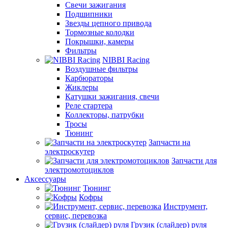
Свечи зажигания
Подшипники
Звезды цепного привода
Тормозные колодки
Покрышки, камеры
Фильтры
NIBBI Racing
Воздушные фильтры
Карбюраторы
Жиклеры
Катушки зажигания, свечи
Реле стартера
Коллекторы, патрубки
Тросы
Тюнинг
Запчасти на
электроскутер
Запчасти для
электромотоциклов
Аксессуары
Тюнинг
Кофры
Инструмент,
сервис, перевозка
Грузик (слайдер) руля