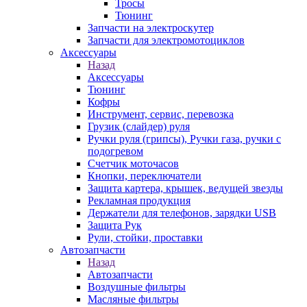
Тросы
Тюнинг
Запчасти на электроскутер
Запчасти для электромотоциклов
Аксессуары
Назад
Аксессуары
Тюнинг
Кофры
Инструмент, сервис, перевозка
Грузик (слайдер) руля
Ручки руля (грипсы), Ручки газа, ручки с
подогревом
Счетчик моточасов
Кнопки, переключатели
Защита картера, крышек, ведущей звезды
Рекламная продукция
Держатели для телефонов, зарядки USB
Защита Рук
Рули, стойки, проставки
Автозапчасти
Назад
Автозапчасти
Воздушные фильтры
Масляные фильтры