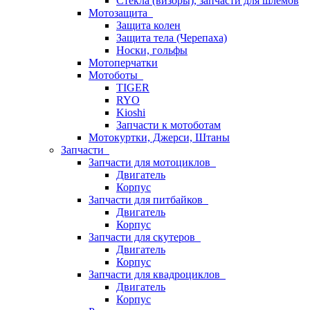
Стёкла (визоры), запчасти для шлемов
Мотозащита
Защита колен
Защита тела (Черепаха)
Носки, гольфы
Мотоперчатки
Мотоботы
TIGER
RYO
Kioshi
Запчасти к мотоботам
Мотокуртки, Джерси, Штаны
Запчасти
Запчасти для мотоциклов
Двигатель
Корпус
Запчасти для питбайков
Двигатель
Корпус
Запчасти для скутеров
Двигатель
Корпус
Запчасти для квадроциклов
Двигатель
Корпус