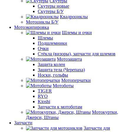
Скутеры
Скутеры новые
Скутеры Б/У
Квадроциклы
Мотоциклы Б/У
Мотоэкипировка
Шлемы и очки
Шлемы
Подшлемники
Очки
Стёкла (визоры), запчасти для шлемов
Мотозащита
Защита колен
Защита тела (Черепаха)
Носки, гольфы
Мотоперчатки
Мотоботы
TIGER
RYO
Kioshi
Запчасти к мотоботам
Мотокуртки,
Джерси, Штаны
Запчасти
Запчасти для