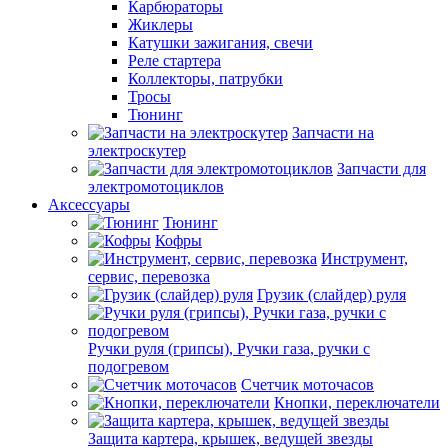
Карбюраторы
Жиклеры
Катушки зажигания, свечи
Реле стартера
Коллекторы, патрубки
Тросы
Тюнинг
Запчасти на
электроскутер
Запчасти для
электромотоциклов
Аксессуары
Тюнинг
Кофры
Инструмент,
сервис, перевозка
Грузик (слайдер) руля
Ручки руля (грипсы), Ручки газа, ручки с
подогревом
Счетчик моточасов
Кнопки, переключатели
Защита картера, крышек, ведущей звезды