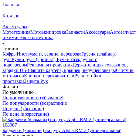
Главная
-
Каталог
-
Аксессуары
Мототехника
Мотоэкипировка
Запчасти
Аксессуары
Автозапчас
и химия
Электротехника
-
Тюнинг
Кофры
Инструмент, сервис, перевозка
Грузик (слайдер)
руля
Ручки руля (грипсы), Ручки газа, ручки с
подогревом
Рекламная продукция
Держатели для телефонов,
зарядки USB
Защита картера, крышек, ведущей звезды
Счетчик
моточасов
Кнопки, переключатели
Рули, стойки,
проставки
Защита Рук
Фильтр
По умолчанию
По популярности (убывание)
По популярности (возрастание)
По цене (убывание)
По цене (возрастание)
Бардачки (карманы) на дугу Alpha RM-2 (универсальная)
Есть в наличии