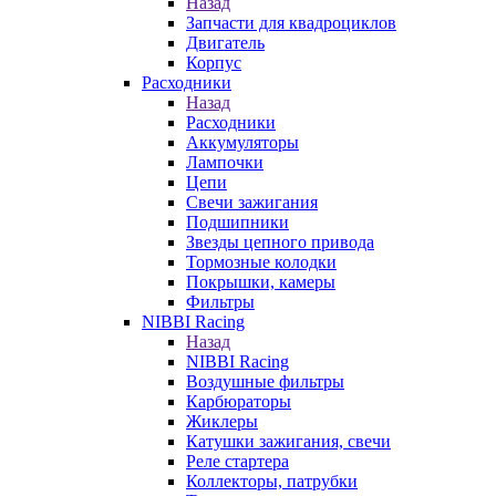
Назад
Запчасти для квадроциклов
Двигатель
Корпус
Расходники
Назад
Расходники
Аккумуляторы
Лампочки
Цепи
Свечи зажигания
Подшипники
Звезды цепного привода
Тормозные колодки
Покрышки, камеры
Фильтры
NIBBI Racing
Назад
NIBBI Racing
Воздушные фильтры
Карбюраторы
Жиклеры
Катушки зажигания, свечи
Реле стартера
Коллекторы, патрубки