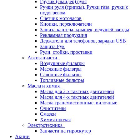
Грузик (слайдер) руля
Ручки руля (грипсы), Ручки газа, ручки с
подогревом
Счетчик моточасов
Кнопки, переключатели
Защита картера, крышек, ведущей звезды
Рекламная продукция
Держатели для телефонов, зарядки USB
Защита Рук
Рули, стойки, проставки
Автозапчасти
Воздушные фильтры
Масляные фильтры
Салонные фильтры
Топливные фильтры
Масла и химия
Масла для 2-х тактных двигателей
Масла для 4-х тактных двигателей
Масла трансмиссионные, вилочные
Очистители
Смазки
Химия прочая
Электротехника
Запчасти на гироскутер
Акции