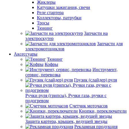
Жиклеры
Катушки зажигания, свечи
Реле стартера
Коллекторы, патрубки
Тросы
Тюнинг
Запчасти на
электроскутер
Запчасти для
электромотоциклов
Аксессуары
Тюнинг
Кофры
Инструмент,
сервис, перевозка
Грузик (слайдер) руля
Ручки руля (грипсы), Ручки газа, ручки с
подогревом
Счетчик моточасов
Кнопки, переключатели
Защита картера, крышек, ведущей звезды
Рекламная продукция