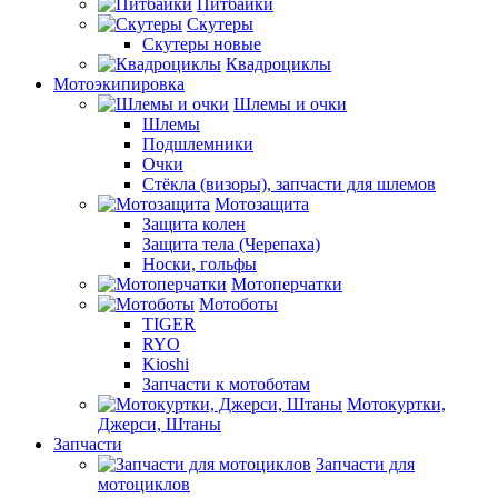
Питбайки
Скутеры
Скутеры новые
Квадроциклы
Мотоэкипировка
Шлемы и очки
Шлемы
Подшлемники
Очки
Стёкла (визоры), запчасти для шлемов
Мотозащита
Защита колен
Защита тела (Черепаха)
Носки, гольфы
Мотоперчатки
Мотоботы
TIGER
RYO
Kioshi
Запчасти к мотоботам
Мотокуртки,
Джерси, Штаны
Запчасти
Запчасти для
мотоциклов