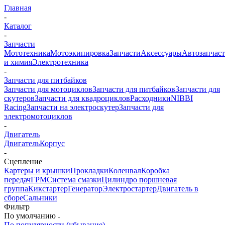
Главная
-
Каталог
-
Запчасти
Мототехника
Мотоэкипировка
Запчасти
Аксессуары
Автозапчас
и химия
Электротехника
-
Запчасти для питбайков
Запчасти для мотоциклов
Запчасти для питбайков
Запчасти для
скутеров
Запчасти для квадроциклов
Расходники
NIBBI
Racing
Запчасти на электроскутер
Запчасти для
электромотоциклов
-
Двигатель
Двигатель
Корпус
-
Сцепление
Картеры и крышки
Прокладки
Коленвал
Коробка
передач
ГРМ
Система смазки
Цилиндро поршневая
группа
Кикстартер
Генератор
Электростартер
Двигатель в
сборе
Сальники
Фильтр
По умолчанию
По популярности (убывание)