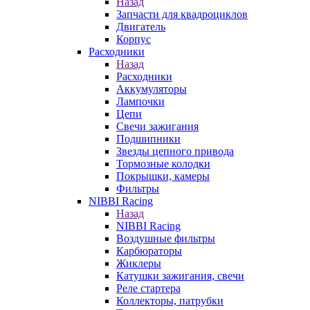
Назад
Запчасти для квадроциклов
Двигатель
Корпус
Расходники
Назад
Расходники
Аккумуляторы
Лампочки
Цепи
Свечи зажигания
Подшипники
Звезды цепного привода
Тормозные колодки
Покрышки, камеры
Фильтры
NIBBI Racing
Назад
NIBBI Racing
Воздушные фильтры
Карбюраторы
Жиклеры
Катушки зажигания, свечи
Реле стартера
Коллекторы, патрубки