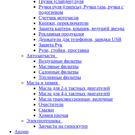
Грузик (слайдер) руля
Ручки руля (грипсы), Ручки газа, ручки с
подогревом
Счетчик моточасов
Кнопки, переключатели
Защита картера, крышек, ведущей звезды
Рекламная продукция
Держатели для телефонов, зарядки USB
Защита Рук
Рули, стойки, проставки
Автозапчасти
Воздушные фильтры
Масляные фильтры
Салонные фильтры
Топливные фильтры
Масла и химия
Масла для 2-х тактных двигателей
Масла для 4-х тактных двигателей
Масла трансмиссионные, вилочные
Очистители
Смазки
Химия прочая
Электротехника
Запчасти на гироскутер
Акции