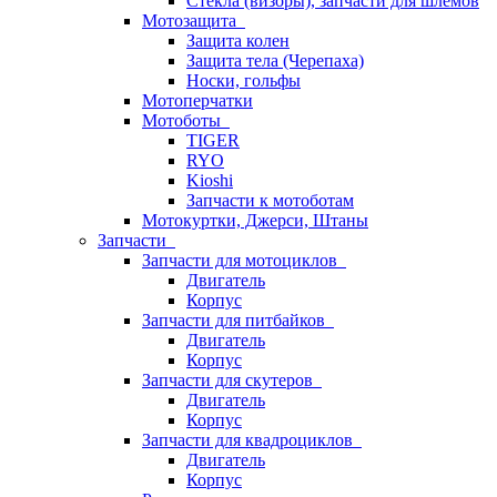
Стёкла (визоры), запчасти для шлемов
Мотозащита
Защита колен
Защита тела (Черепаха)
Носки, гольфы
Мотоперчатки
Мотоботы
TIGER
RYO
Kioshi
Запчасти к мотоботам
Мотокуртки, Джерси, Штаны
Запчасти
Запчасти для мотоциклов
Двигатель
Корпус
Запчасти для питбайков
Двигатель
Корпус
Запчасти для скутеров
Двигатель
Корпус
Запчасти для квадроциклов
Двигатель
Корпус