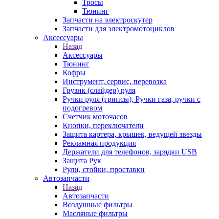
Тросы
Тюнинг
Запчасти на электроскутер
Запчасти для электромотоциклов
Аксессуары
Назад
Аксессуары
Тюнинг
Кофры
Инструмент, сервис, перевозка
Грузик (слайдер) руля
Ручки руля (грипсы), Ручки газа, ручки с
подогревом
Счетчик моточасов
Кнопки, переключатели
Защита картера, крышек, ведущей звезды
Рекламная продукция
Держатели для телефонов, зарядки USB
Защита Рук
Рули, стойки, проставки
Автозапчасти
Назад
Автозапчасти
Воздушные фильтры
Масляные фильтры