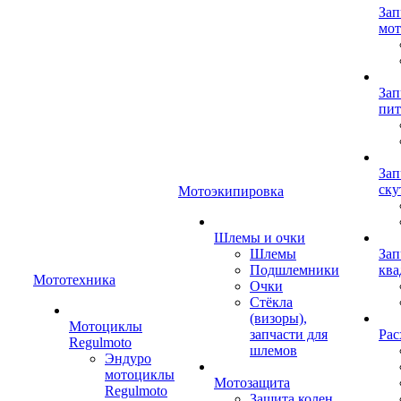
Зап
мот
Зап
пит
Зап
ску
Мотоэкипировка
Шлемы и очки
Шлемы
Зап
Подшлемники
ква
Мототехника
Очки
Стёкла
(визоры),
Мотоциклы
запчасти для
Рас
Regulmoto
шлемов
Эндуро
мотоциклы
Мотозащита
Regulmoto
Защита колен