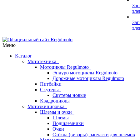
Зап
эле
Зап
эле
Меню
Каталог
Мототехника
Мотоциклы Regulmoto
Эндуро мотоциклы Regulmoto
Дорожные мотоциклы Regulmoto
Питбайки
Скутеры
Скутеры новые
Квадроциклы
Мотоэкипировка
Шлемы и очки
Шлемы
Подшлемники
Очки
Стёкла (визоры), запчасти для шлемов