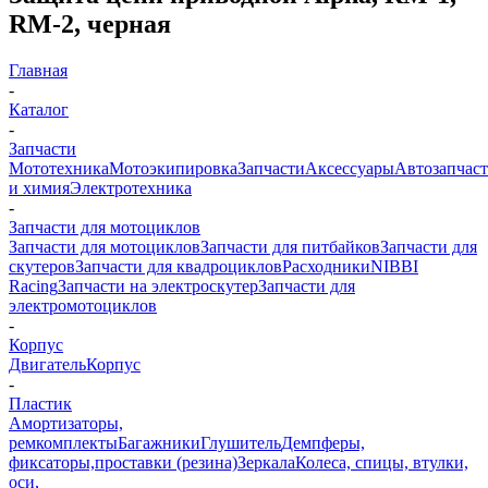
RM-2, черная
Главная
-
Каталог
-
Запчасти
Мототехника
Мотоэкипировка
Запчасти
Аксессуары
Автозапчас
и химия
Электротехника
-
Запчасти для мотоциклов
Запчасти для мотоциклов
Запчасти для питбайков
Запчасти для
скутеров
Запчасти для квадроциклов
Расходники
NIBBI
Racing
Запчасти на электроскутер
Запчасти для
электромотоциклов
-
Корпус
Двигатель
Корпус
-
Пластик
Амортизаторы,
ремкомплекты
Багажники
Глушитель
Демпферы,
фиксаторы,проставки (резина)
Зеркала
Колеса, спицы, втулки,
оси,