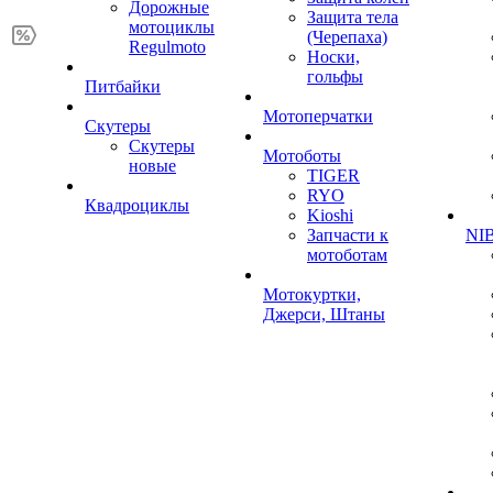
Дорожные
Защита тела
мотоциклы
(Черепаха)
Regulmoto
Носки,
гольфы
Питбайки
Мотоперчатки
Скутеры
Скутеры
Мотоботы
новые
TIGER
RYO
Квадроциклы
Kioshi
Запчасти к
NIB
мотоботам
Мотокуртки,
Джерси, Штаны