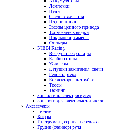
Аккумуляторы
Лампочки
Цепи
Свечи зажигания
Подшипники
Звезды цепного привода
Тормозные колодки
Покрышки, камеры
Фильтры
NIBBI Racing
Воздушные фильтры
Карбюраторы
Жиклеры
Катушки зажигания, свечи
Реле стартера
Коллекторы, патрубки
Тросы
Тюнинг
Запчасти на электроскутер
Запчасти для электромотоциклов
Аксессуары
Тюнинг
Кофры
Инструмент, сервис, перевозка
Грузик (слайдер) руля