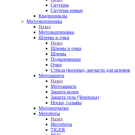
Скутеры
Скутеры новые
Квадроциклы
Мотоэкипировка
Назад
Мотоэкипировка
Шлемы и очки
Назад
Шлемы и очки
Шлемы
Подшлемники
Очки
Стёкла (визоры), запчасти для шлемов
Мотозащита
Назад
Мотозащита
Защита колен
Защита тела (Черепаха)
Носки, гольфы
Мотоперчатки
Мотоботы
Назад
Мотоботы
TIGER