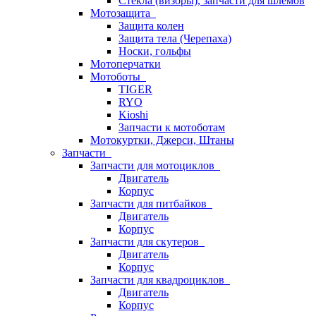
Стёкла (визоры), запчасти для шлемов
Мотозащита
Защита колен
Защита тела (Черепаха)
Носки, гольфы
Мотоперчатки
Мотоботы
TIGER
RYO
Kioshi
Запчасти к мотоботам
Мотокуртки, Джерси, Штаны
Запчасти
Запчасти для мотоциклов
Двигатель
Корпус
Запчасти для питбайков
Двигатель
Корпус
Запчасти для скутеров
Двигатель
Корпус
Запчасти для квадроциклов
Двигатель
Корпус