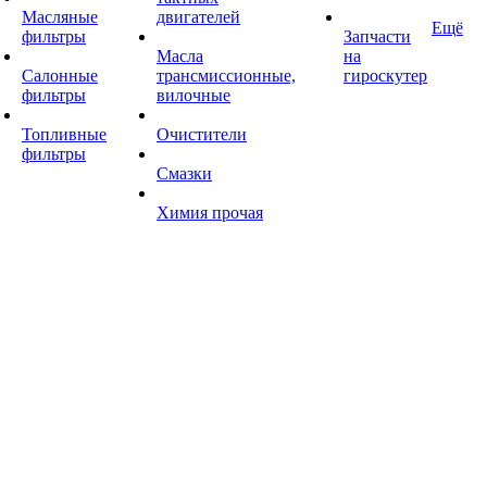
Масляные
двигателей
Ещё
фильтры
Запчасти
Масла
на
Салонные
трансмиссионные,
гироскутер
фильтры
вилочные
Топливные
Очистители
фильтры
Смазки
Химия прочая