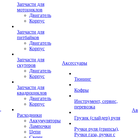
Запчасти для
мотоциклов
Двигатель
Корпус
Запчасти для
питбайков
Двигатель
Корпус
Запчасти для
Аксессуары
скутеров
Двигатель
Корпус
Тюнинг
Запчасти для
Кофры
квадроциклов
Двигатель
Инструмент, сервис,
Корпус
перевозка
,
Ав
Расходники
Грузик (слайдер) руля
Аккумуляторы
Лампочки
Ручки руля (грипсы),
Цепи
Ручки газа, ручки с
Свечи