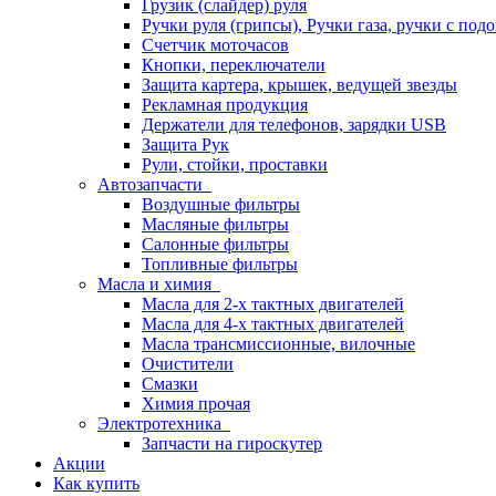
Грузик (слайдер) руля
Ручки руля (грипсы), Ручки газа, ручки с под
Счетчик моточасов
Кнопки, переключатели
Защита картера, крышек, ведущей звезды
Рекламная продукция
Держатели для телефонов, зарядки USB
Защита Рук
Рули, стойки, проставки
Автозапчасти
Воздушные фильтры
Масляные фильтры
Салонные фильтры
Топливные фильтры
Масла и химия
Масла для 2-х тактных двигателей
Масла для 4-х тактных двигателей
Масла трансмиссионные, вилочные
Очистители
Смазки
Химия прочая
Электротехника
Запчасти на гироскутер
Акции
Как купить