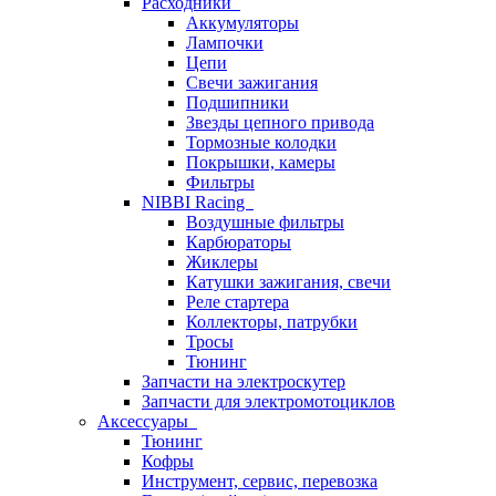
Расходники
Аккумуляторы
Лампочки
Цепи
Свечи зажигания
Подшипники
Звезды цепного привода
Тормозные колодки
Покрышки, камеры
Фильтры
NIBBI Racing
Воздушные фильтры
Карбюраторы
Жиклеры
Катушки зажигания, свечи
Реле стартера
Коллекторы, патрубки
Тросы
Тюнинг
Запчасти на электроскутер
Запчасти для электромотоциклов
Аксессуары
Тюнинг
Кофры
Инструмент, сервис, перевозка