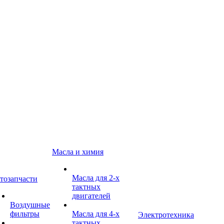
Масла и химия
Масла для 2-х
тозапчасти
тактных
двигателей
Воздушные
фильтры
Масла для 4-х
Электротехника
тактных