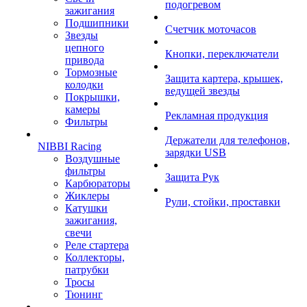
подогревом
зажигания
Подшипники
Счетчик моточасов
Звезды
цепного
Кнопки, переключатели
привода
Тормозные
Защита картера, крышек,
колодки
ведущей звезды
Покрышки,
камеры
Рекламная продукция
Фильтры
Держатели для телефонов,
NIBBI Racing
зарядки USB
Воздушные
фильтры
Защита Рук
Карбюраторы
Жиклеры
Рули, стойки, проставки
Катушки
зажигания,
свечи
Реле стартера
Коллекторы,
патрубки
Тросы
Тюнинг