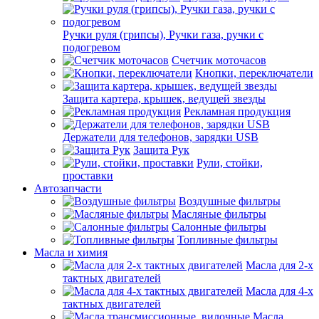
Ручки руля (грипсы), Ручки газа, ручки с
подогревом
Счетчик моточасов
Кнопки, переключатели
Защита картера, крышек, ведущей звезды
Рекламная продукция
Держатели для телефонов, зарядки USB
Защита Рук
Рули, стойки,
проставки
Автозапчасти
Воздушные фильтры
Масляные фильтры
Салонные фильтры
Топливные фильтры
Масла и химия
Масла для 2-х
тактных двигателей
Масла для 4-х
тактных двигателей
Масла