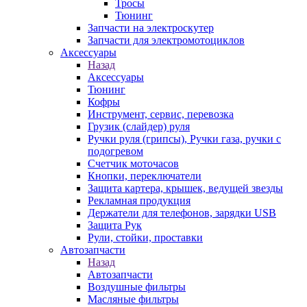
Тросы
Тюнинг
Запчасти на электроскутер
Запчасти для электромотоциклов
Аксессуары
Назад
Аксессуары
Тюнинг
Кофры
Инструмент, сервис, перевозка
Грузик (слайдер) руля
Ручки руля (грипсы), Ручки газа, ручки с
подогревом
Счетчик моточасов
Кнопки, переключатели
Защита картера, крышек, ведущей звезды
Рекламная продукция
Держатели для телефонов, зарядки USB
Защита Рук
Рули, стойки, проставки
Автозапчасти
Назад
Автозапчасти
Воздушные фильтры
Масляные фильтры