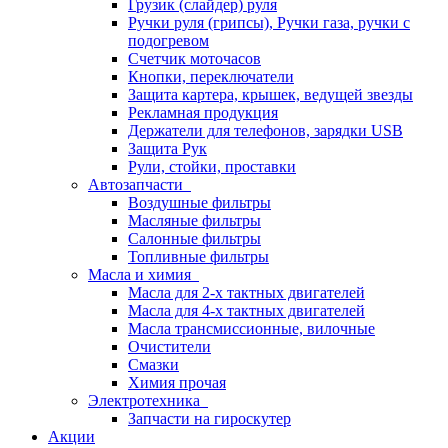
Грузик (слайдер) руля
Ручки руля (грипсы), Ручки газа, ручки с
подогревом
Счетчик моточасов
Кнопки, переключатели
Защита картера, крышек, ведущей звезды
Рекламная продукция
Держатели для телефонов, зарядки USB
Защита Рук
Рули, стойки, проставки
Автозапчасти
Воздушные фильтры
Масляные фильтры
Салонные фильтры
Топливные фильтры
Масла и химия
Масла для 2-х тактных двигателей
Масла для 4-х тактных двигателей
Масла трансмиссионные, вилочные
Очистители
Смазки
Химия прочая
Электротехника
Запчасти на гироскутер
Акции