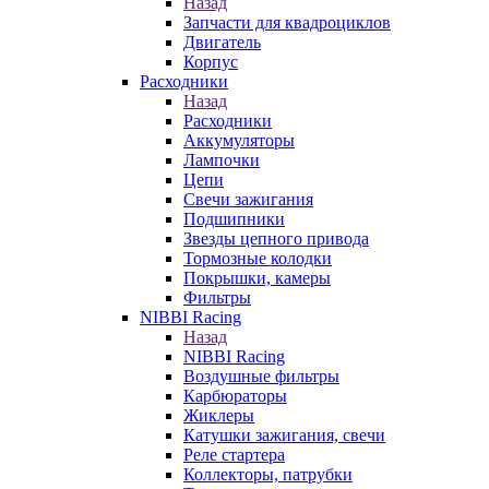
Назад
Запчасти для квадроциклов
Двигатель
Корпус
Расходники
Назад
Расходники
Аккумуляторы
Лампочки
Цепи
Свечи зажигания
Подшипники
Звезды цепного привода
Тормозные колодки
Покрышки, камеры
Фильтры
NIBBI Racing
Назад
NIBBI Racing
Воздушные фильтры
Карбюраторы
Жиклеры
Катушки зажигания, свечи
Реле стартера
Коллекторы, патрубки