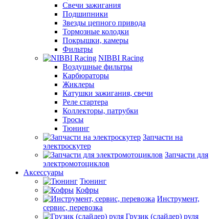
Свечи зажигания
Подшипники
Звезды цепного привода
Тормозные колодки
Покрышки, камеры
Фильтры
NIBBI Racing
Воздушные фильтры
Карбюраторы
Жиклеры
Катушки зажигания, свечи
Реле стартера
Коллекторы, патрубки
Тросы
Тюнинг
Запчасти на
электроскутер
Запчасти для
электромотоциклов
Аксессуары
Тюнинг
Кофры
Инструмент,
сервис, перевозка
Грузик (слайдер) руля