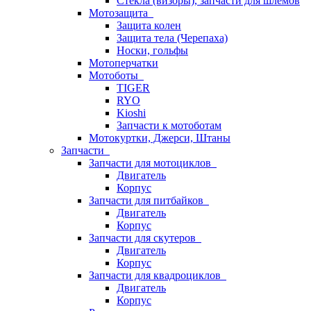
Стёкла (визоры), запчасти для шлемов
Мотозащита
Защита колен
Защита тела (Черепаха)
Носки, гольфы
Мотоперчатки
Мотоботы
TIGER
RYO
Kioshi
Запчасти к мотоботам
Мотокуртки, Джерси, Штаны
Запчасти
Запчасти для мотоциклов
Двигатель
Корпус
Запчасти для питбайков
Двигатель
Корпус
Запчасти для скутеров
Двигатель
Корпус
Запчасти для квадроциклов
Двигатель
Корпус