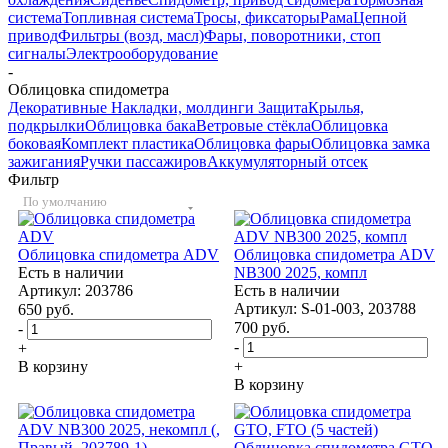
система
Топливная система
Тросы, фиксаторы
Рама
Цепной
привод
Фильтры (возд, масл)
Фары, поворотники, стоп
сигналы
Электрооборудование
-
Облицовка спидометра
Декоративные Накладки, молдинги
Защита
Крылья,
подкрылки
Облицовка бака
Ветровые стёкла
Облицовка
боковая
Комплект пластика
Облицовка фары
Облицовка замка
зажигания
Ручки пассажиров
Аккумуляторный отсек
Фильтр
По умолчанию
Облицовка спидометра ADV
Облицовка спидометра ADV
Есть в наличии
NB300 2025, компл
Артикул: 203786
Есть в наличии
Артикул: S-01-003, 203788
650
руб.
700
руб.
-
-
+
В корзину
+
В корзину
Облицовка спидометра GTO,