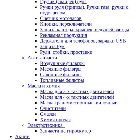
Грузик (слайдер) руля
Ручки руля (грипсы), Ручки газа, ручки с
подогревом
Счетчик моточасов
Кнопки, переключатели
Защита картера, крышек, ведущей звезды
Рекламная продукция
Держатели для телефонов, зарядки USB
Защита Рук
Рули, стойки, проставки
Автозапчасти
Воздушные фильтры
Масляные фильтры
Салонные фильтры
Топливные фильтры
Масла и химия
Масла для 2-х тактных двигателей
Масла для 4-х тактных двигателей
Масла трансмиссионные, вилочные
Очистители
Смазки
Химия прочая
Электротехника
Запчасти на гироскутер
Акции