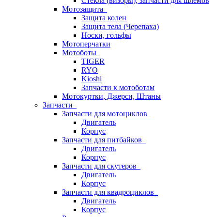
Стёкла (визоры), запчасти для шлемов
Мотозащита
Защита колен
Защита тела (Черепаха)
Носки, гольфы
Мотоперчатки
Мотоботы
TIGER
RYO
Kioshi
Запчасти к мотоботам
Мотокуртки, Джерси, Штаны
Запчасти
Запчасти для мотоциклов
Двигатель
Корпус
Запчасти для питбайков
Двигатель
Корпус
Запчасти для скутеров
Двигатель
Корпус
Запчасти для квадроциклов
Двигатель
Корпус