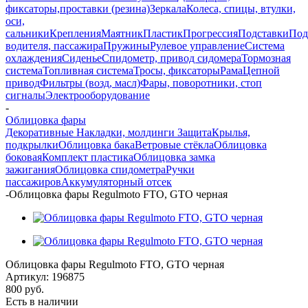
фиксаторы,проставки (резина)
Зеркала
Колеса, спицы, втулки,
оси,
сальники
Крепления
Маятник
Пластик
Прогрессия
Подставки
Под
водителя, пассажира
Пружины
Рулевое управление
Система
охлаждения
Сиденье
Спидометр, привод сидомера
Тормозная
система
Топливная система
Тросы, фиксаторы
Рама
Цепной
привод
Фильтры (возд, масл)
Фары, поворотники, стоп
сигналы
Электрооборудование
-
Облицовка фары
Декоративные Накладки, молдинги
Защита
Крылья,
подкрылки
Облицовка бака
Ветровые стёкла
Облицовка
боковая
Комплект пластика
Облицовка замка
зажигания
Облицовка спидометра
Ручки
пассажиров
Аккумуляторный отсек
-
Облицовка фары Regulmoto FTO, GTO черная
Облицовка фары Regulmoto FTO, GTO черная
Артикул:
196875
800
руб.
Есть в наличии