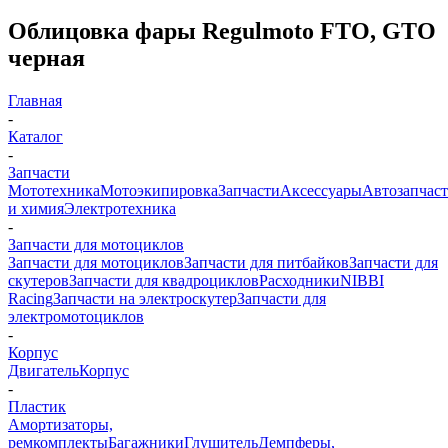
Облицовка фары Regulmoto FTO, GTO
черная
Главная
-
Каталог
-
Запчасти
Мототехника
Мотоэкипировка
Запчасти
Аксессуары
Автозапчас
и химия
Электротехника
-
Запчасти для мотоциклов
Запчасти для мотоциклов
Запчасти для питбайков
Запчасти для
скутеров
Запчасти для квадроциклов
Расходники
NIBBI
Racing
Запчасти на электроскутер
Запчасти для
электромотоциклов
-
Корпус
Двигатель
Корпус
-
Пластик
Амортизаторы,
ремкомплекты
Багажники
Глушитель
Демпферы,