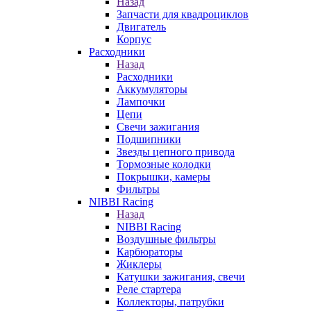
Назад
Запчасти для квадроциклов
Двигатель
Корпус
Расходники
Назад
Расходники
Аккумуляторы
Лампочки
Цепи
Свечи зажигания
Подшипники
Звезды цепного привода
Тормозные колодки
Покрышки, камеры
Фильтры
NIBBI Racing
Назад
NIBBI Racing
Воздушные фильтры
Карбюраторы
Жиклеры
Катушки зажигания, свечи
Реле стартера
Коллекторы, патрубки