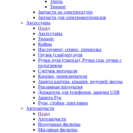
Тросы
Тюнинг
Запчасти на электроскутер
Запчасти для электромотоциклов
Аксессуары
Назад
Аксессуары
Тюнинг
Кофры
Инструмент, сервис, перевозка
Грузик (слайдер) руля
Ручки руля (грипсы), Ручки газа, ручки с
подогревом
Счетчик моточасов
Кнопки, переключатели
Защита картера, крышек, ведущей звезды
Рекламная продукция
Держатели для телефонов, зарядки USB
Защита Рук
Рули, стойки, проставки
Автозапчасти
Назад
Автозапчасти
Воздушные фильтры
Масляные фильтры