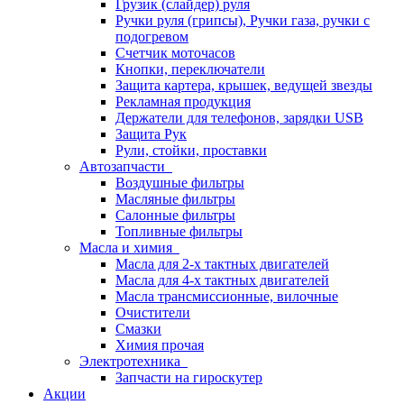
Грузик (слайдер) руля
Ручки руля (грипсы), Ручки газа, ручки с
подогревом
Счетчик моточасов
Кнопки, переключатели
Защита картера, крышек, ведущей звезды
Рекламная продукция
Держатели для телефонов, зарядки USB
Защита Рук
Рули, стойки, проставки
Автозапчасти
Воздушные фильтры
Масляные фильтры
Салонные фильтры
Топливные фильтры
Масла и химия
Масла для 2-х тактных двигателей
Масла для 4-х тактных двигателей
Масла трансмиссионные, вилочные
Очистители
Смазки
Химия прочая
Электротехника
Запчасти на гироскутер
Акции