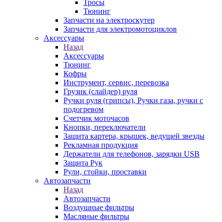
Тросы
Тюнинг
Запчасти на электроскутер
Запчасти для электромотоциклов
Аксессуары
Назад
Аксессуары
Тюнинг
Кофры
Инструмент, сервис, перевозка
Грузик (слайдер) руля
Ручки руля (грипсы), Ручки газа, ручки с
подогревом
Счетчик моточасов
Кнопки, переключатели
Защита картера, крышек, ведущей звезды
Рекламная продукция
Держатели для телефонов, зарядки USB
Защита Рук
Рули, стойки, проставки
Автозапчасти
Назад
Автозапчасти
Воздушные фильтры
Масляные фильтры