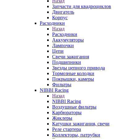
Назад
Запчасти для квадроциклов
Двигатель
Корпус
Расходники
Назад
Расходники
Аккумуляторы
Лампочки
Цепи
Свечи зажигания
Подшипники
Звезды цепного привода
Тормозные колодки
Покрышки, камеры
Фильтры
NIBBI Racing
Назад
NIBBI Racing
Воздушные фильтры
Карбюраторы
Жиклеры
Катушки зажигания, свечи
Реле стартера
Коллекторы, патрубки