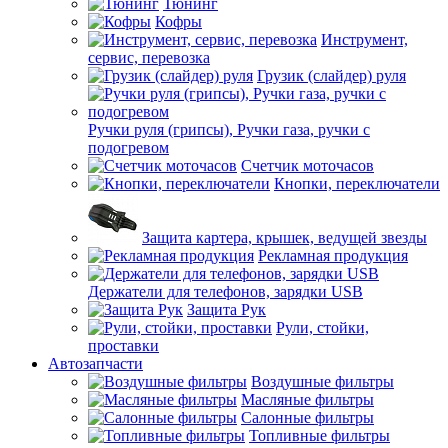
Тюнинг
Кофры
Инструмент,
сервис, перевозка
Грузик (слайдер) руля
Ручки руля (грипсы), Ручки газа, ручки с
подогревом
Счетчик моточасов
Кнопки, переключатели
Защита картера, крышек, ведущей звезды
Рекламная продукция
Держатели для телефонов, зарядки USB
Защита Рук
Рули, стойки,
проставки
Автозапчасти
Воздушные фильтры
Масляные фильтры
Салонные фильтры
Топливные фильтры