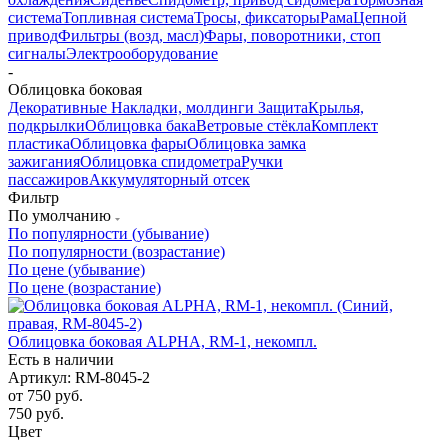
система
Топливная система
Тросы, фиксаторы
Рама
Цепной
привод
Фильтры (возд, масл)
Фары, поворотники, стоп
сигналы
Электрооборудование
-
Облицовка боковая
Декоративные Накладки, молдинги
Защита
Крылья,
подкрылки
Облицовка бака
Ветровые стёкла
Комплект
пластика
Облицовка фары
Облицовка замка
зажигания
Облицовка спидометра
Ручки
пассажиров
Аккумуляторный отсек
Фильтр
По умолчанию
По популярности (убывание)
По популярности (возрастание)
По цене (убывание)
По цене (возрастание)
Облицовка боковая ALPHA, RM-1, некомпл.
Есть в наличии
Артикул: RM-8045-2
от
750 руб.
750
руб.
Цвет