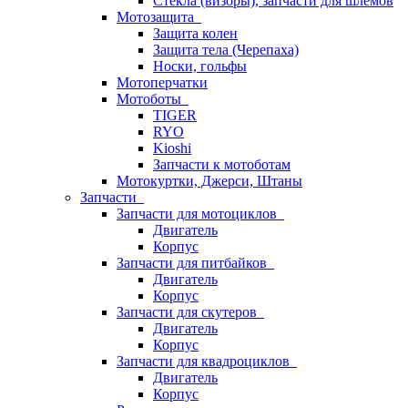
Стёкла (визоры), запчасти для шлемов
Мотозащита
Защита колен
Защита тела (Черепаха)
Носки, гольфы
Мотоперчатки
Мотоботы
TIGER
RYO
Kioshi
Запчасти к мотоботам
Мотокуртки, Джерси, Штаны
Запчасти
Запчасти для мотоциклов
Двигатель
Корпус
Запчасти для питбайков
Двигатель
Корпус
Запчасти для скутеров
Двигатель
Корпус
Запчасти для квадроциклов
Двигатель
Корпус