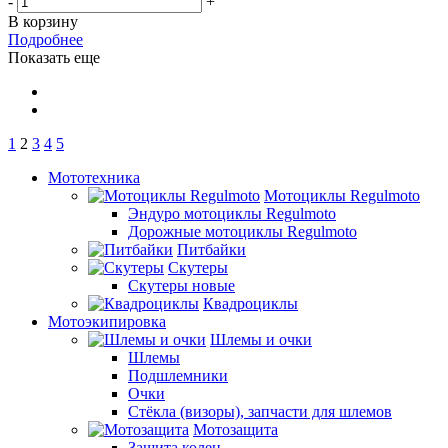
-
+
В корзину
Подробнее
Показать еще
1
2
3
4
5
Мототехника
Мотоциклы Regulmoto
Эндуро мотоциклы Regulmoto
Дорожные мотоциклы Regulmoto
Питбайки
Скутеры
Скутеры новые
Квадроциклы
Мотоэкипировка
Шлемы и очки
Шлемы
Подшлемники
Очки
Стёкла (визоры), запчасти для шлемов
Мотозащита
Защита колен