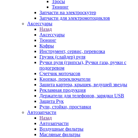
Тросы
Тюнинг
Запчасти на электроскутер
Запчасти для электромотоциклов
Аксессуары
Назад
Аксессуары
Тюнинг
Кофры
Инструмент, сервис, перевозка
Грузик (слайдер) руля
Ручки руля (грипсы), Ручки газа, ручки с
подогревом
Счетчик моточасов
Кнопки, переключатели
Защита картера, крышек, ведущей звезды
Рекламная продукция
Держатели для телефонов, зарядки USB
Защита Рук
Рули, стойки, проставки
Автозапчасти
Назад
Автозапчасти
Воздушные фильтры
Масляные фильтры