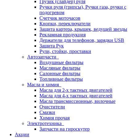
Грузик (слайдер) руля
Ручки руля (грипсы), Ручки газа, ручки с
подогревом
Счетчик моточасов
Кнопки, переключатели
Защита картера, крышек, ведущей звезды
Рекламная продукция
Держатели для телефонов, зарядки USB
Защита Рук
Рули, стойки, проставки
Автозапчасти
Воздушные фильтры
Масляные фильтры
Салонные фильтры
Топливные фильтры
Масла и химия
Масла для 2-х тактных двигателей
Масла для 4-х тактных двигателей
Масла трансмиссионные, вилочные
Очистители
Смазки
Химия прочая
Электротехника
Запчасти на гироскутер
Акции