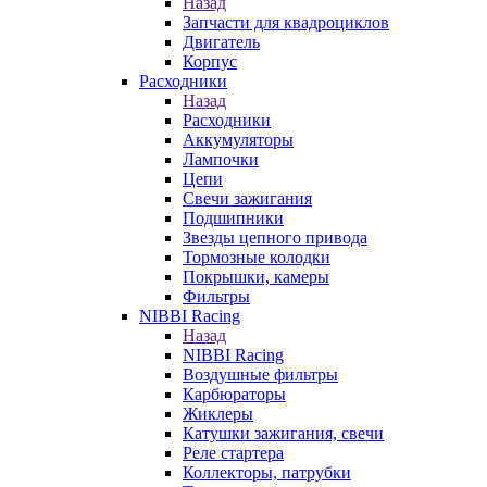
Назад
Запчасти для квадроциклов
Двигатель
Корпус
Расходники
Назад
Расходники
Аккумуляторы
Лампочки
Цепи
Свечи зажигания
Подшипники
Звезды цепного привода
Тормозные колодки
Покрышки, камеры
Фильтры
NIBBI Racing
Назад
NIBBI Racing
Воздушные фильтры
Карбюраторы
Жиклеры
Катушки зажигания, свечи
Реле стартера
Коллекторы, патрубки