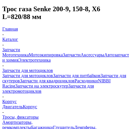
Трос газа Senke 200-9, 150-8, X6
L=820/88 мм
Главная
-
Каталог
-
Запчасти
Мототехника
Мотоэкипировка
Запчасти
Аксессуары
Автозапчас
и химия
Электротехника
-
Запчасти для мотоциклов
Запчасти для мотоциклов
Запчасти для питбайков
Запчасти для
скутеров
Запчасти для квадроциклов
Расходники
NIBBI
Racing
Запчасти на электроскутер
Запчасти для
электромотоциклов
-
Корпус
Двигатель
Корпус
-
Тросы, фиксаторы
Амортизаторы,
ремкомплекты
Багажники
Глушитель
Демпферы,