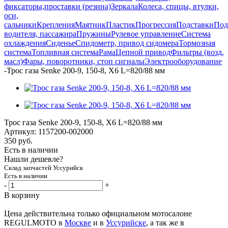
фиксаторы,проставки (резина)
Зеркала
Колеса, спицы, втулки,
оси,
сальники
Крепления
Маятник
Пластик
Прогрессия
Подставки
Под
водителя, пассажира
Пружины
Рулевое управление
Система
охлаждения
Сиденье
Спидометр, привод сидомера
Тормозная
система
Топливная система
Рама
Цепной привод
Фильтры (возд,
масл)
Фары, поворотники, стоп сигналы
Электрооборудование
-
Трос газа Senke 200-9, 150-8, X6 L=820/88 мм
Трос газа Senke 200-9, 150-8, X6 L=820/88 мм
Артикул:
1157200-002000
350
руб.
Есть в наличии
Нашли дешевле?
Склад запчастей Уссурийск
Есть в наличии
-
+
В корзину
Цена действительна только официальном мотосалоне
REGULMOTO в
Москве
и в
Уссурийске
, а так же в