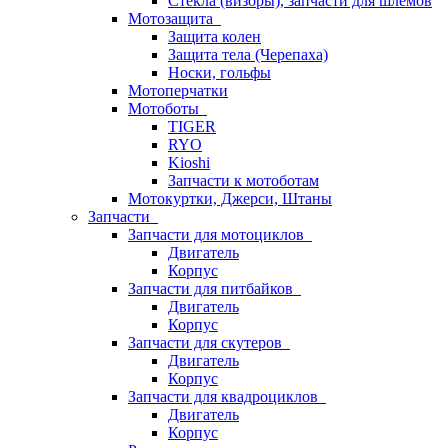
Стёкла (визоры), запчасти для шлемов
Мотозащита
Защита колен
Защита тела (Черепаха)
Носки, гольфы
Мотоперчатки
Мотоботы
TIGER
RYO
Kioshi
Запчасти к мотоботам
Мотокуртки, Джерси, Штаны
Запчасти
Запчасти для мотоциклов
Двигатель
Корпус
Запчасти для питбайков
Двигатель
Корпус
Запчасти для скутеров
Двигатель
Корпус
Запчасти для квадроциклов
Двигатель
Корпус