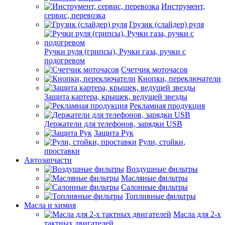
Инструмент,
сервис, перевозка
Грузик (слайдер) руля
Ручки руля (грипсы), Ручки газа, ручки с
подогревом
Счетчик моточасов
Кнопки, переключатели
Защита картера, крышек, ведущей звезды
Рекламная продукция
Держатели для телефонов, зарядки USB
Защита Рук
Рули, стойки,
проставки
Автозапчасти
Воздушные фильтры
Масляные фильтры
Салонные фильтры
Топливные фильтры
Масла и химия
Масла для 2-х
тактных двигателей