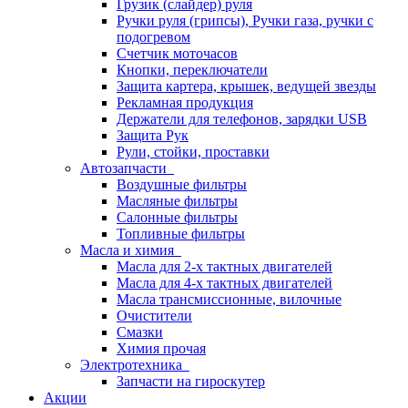
Грузик (слайдер) руля
Ручки руля (грипсы), Ручки газа, ручки с
подогревом
Счетчик моточасов
Кнопки, переключатели
Защита картера, крышек, ведущей звезды
Рекламная продукция
Держатели для телефонов, зарядки USB
Защита Рук
Рули, стойки, проставки
Автозапчасти
Воздушные фильтры
Масляные фильтры
Салонные фильтры
Топливные фильтры
Масла и химия
Масла для 2-х тактных двигателей
Масла для 4-х тактных двигателей
Масла трансмиссионные, вилочные
Очистители
Смазки
Химия прочая
Электротехника
Запчасти на гироскутер
Акции