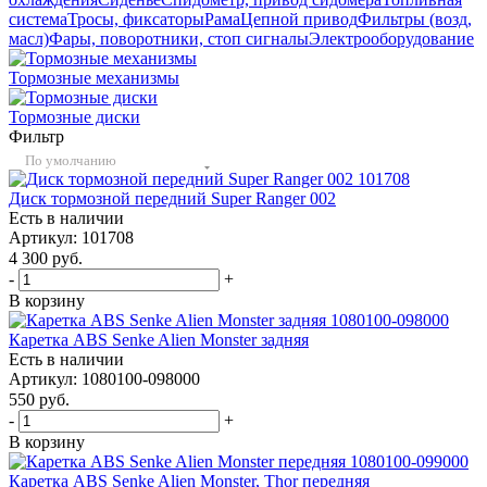
система
Тросы, фиксаторы
Рама
Цепной привод
Фильтры (возд,
масл)
Фары, поворотники, стоп сигналы
Электрооборудование
Тормозные механизмы
Тормозные диски
Фильтр
По умолчанию
Диск тормозной передний Super Ranger 002
Есть в наличии
Артикул: 101708
4 300
руб.
-
+
В корзину
Каретка ABS Senke Alien Monster задняя
Есть в наличии
Артикул: 1080100-098000
550
руб.
-
+
В корзину
Каретка ABS Senke Alien Monster, Thor передняя