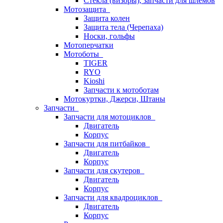
Стёкла (визоры), запчасти для шлемов
Мотозащита
Защита колен
Защита тела (Черепаха)
Носки, гольфы
Мотоперчатки
Мотоботы
TIGER
RYO
Kioshi
Запчасти к мотоботам
Мотокуртки, Джерси, Штаны
Запчасти
Запчасти для мотоциклов
Двигатель
Корпус
Запчасти для питбайков
Двигатель
Корпус
Запчасти для скутеров
Двигатель
Корпус
Запчасти для квадроциклов
Двигатель
Корпус