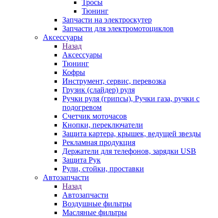
Тросы
Тюнинг
Запчасти на электроскутер
Запчасти для электромотоциклов
Аксессуары
Назад
Аксессуары
Тюнинг
Кофры
Инструмент, сервис, перевозка
Грузик (слайдер) руля
Ручки руля (грипсы), Ручки газа, ручки с
подогревом
Счетчик моточасов
Кнопки, переключатели
Защита картера, крышек, ведущей звезды
Рекламная продукция
Держатели для телефонов, зарядки USB
Защита Рук
Рули, стойки, проставки
Автозапчасти
Назад
Автозапчасти
Воздушные фильтры
Масляные фильтры