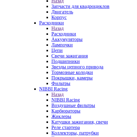
Назад
Запчасти для квадроциклов
Двигатель
Корпус
Расходники
Назад
Расходники
Аккумуляторы
Лампочки
Цепи
Свечи зажигания
Подшипники
Звезды цепного привода
Тормозные колодки
Покрышки, камеры
Фильтры
NIBBI Racing
Назад
NIBBI Racing
Воздушные фильтры
Карбюраторы
Жиклеры
Катушки зажигания, свечи
Реле стартера
Коллекторы, патрубки