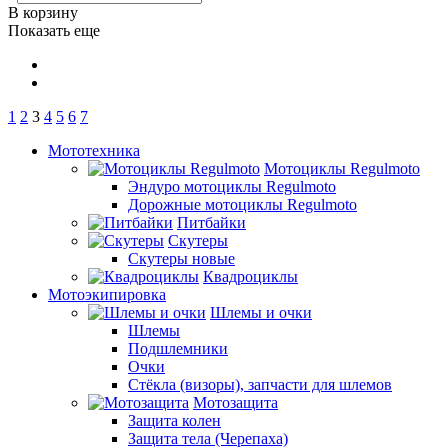
В корзину
Показать еще
1
2
3
4
5
6
7
Мототехника
Мотоциклы Regulmoto
Эндуро мотоциклы Regulmoto
Дорожные мотоциклы Regulmoto
Питбайки
Скутеры
Скутеры новые
Квадроциклы
Мотоэкипировка
Шлемы и очки
Шлемы
Подшлемники
Очки
Стёкла (визоры), запчасти для шлемов
Мотозащита
Защита колен
Защита тела (Черепаха)