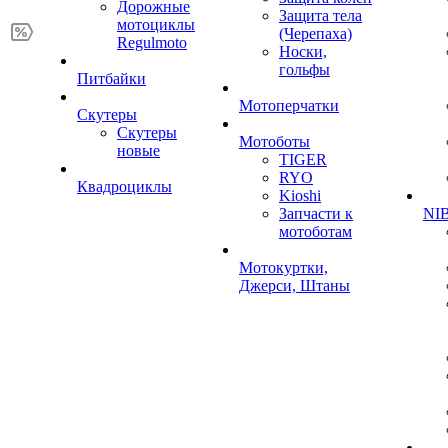
Дорожные
Защита тела
мотоциклы
(Черепаха)
Regulmoto
Носки,
гольфы
Питбайки
Мотоперчатки
Скутеры
Скутеры
Мотоботы
новые
TIGER
RYO
Квадроциклы
Kioshi
Запчасти к
NIB
мотоботам
Мотокуртки,
Джерси, Штаны