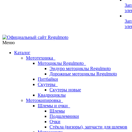
Зап
эле
Зап
эле
Меню
Каталог
Мототехника
Мотоциклы Regulmoto
Эндуро мотоциклы Regulmoto
Дорожные мотоциклы Regulmoto
Питбайки
Скутеры
Скутеры новые
Квадроциклы
Мотоэкипировка
Шлемы и очки
Шлемы
Подшлемники
Очки
Стёкла (визоры), запчасти для шлемов