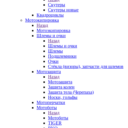
Скутеры
Скутеры новые
Квадроциклы
Мотоэкипировка
Назад
Мотоэкипировка
Шлемы и очки
Назад
Шлемы и очки
Шлемы
Подшлемники
Очки
Стёкла (визоры), запчасти для шлемов
Мотозащита
Назад
Мотозащита
Защита колен
Защита тела (Черепаха)
Носки, гольфы
Мотоперчатки
Мотоботы
Назад
Мотоботы
TIGER