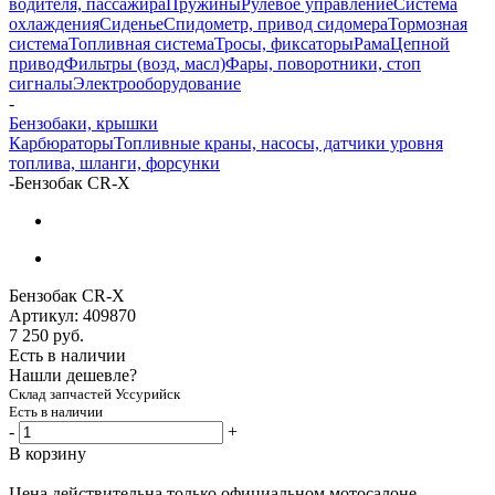
водителя, пассажира
Пружины
Рулевое управление
Система
охлаждения
Сиденье
Спидометр, привод сидомера
Тормозная
система
Топливная система
Тросы, фиксаторы
Рама
Цепной
привод
Фильтры (возд, масл)
Фары, поворотники, стоп
сигналы
Электрооборудование
-
Бензобаки, крышки
Карбюраторы
Топливные краны, насосы, датчики уровня
топлива, шланги, форсунки
-
Бензобак CR-X
Бензобак CR-X
Артикул:
409870
7 250
руб.
Есть в наличии
Нашли дешевле?
Склад запчастей Уссурийск
Есть в наличии
-
+
В корзину
Цена действительна только официальном мотосалоне