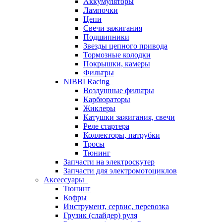
Аккумуляторы
Лампочки
Цепи
Свечи зажигания
Подшипники
Звезды цепного привода
Тормозные колодки
Покрышки, камеры
Фильтры
NIBBI Racing
Воздушные фильтры
Карбюраторы
Жиклеры
Катушки зажигания, свечи
Реле стартера
Коллекторы, патрубки
Тросы
Тюнинг
Запчасти на электроскутер
Запчасти для электромотоциклов
Аксессуары
Тюнинг
Кофры
Инструмент, сервис, перевозка
Грузик (слайдер) руля