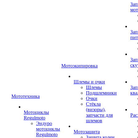
Зап
мот
Зап
пит
Зап
ску
Мотоэкипировка
Шлемы и очки
Шлемы
Зап
Подшлемники
ква
Мототехника
Очки
Стёкла
(визоры),
Мотоциклы
запчасти для
Рас
Regulmoto
шлемов
Эндуро
мотоциклы
Мотозащита
Regulmoto
Защита колен