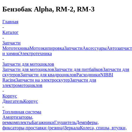
Бензобак Alpha, RM-2, RM-3
Главная
-
Каталог
-
Запчасти
Мототехника
Мотоэкипировка
Запчасти
Аксессуары
Автозапчас
и химия
Электротехника
-
Запчасти для мотоциклов
Запчасти для мотоциклов
Запчасти для питбайков
Запчасти для
скутеров
Запчасти для квадроциклов
Расходники
NIBBI
Racing
Запчасти на электроскутер
Запчасти для
электромотоциклов
-
Корпус
Двигатель
Корпус
-
Топливная система
Амортизаторы,
ремкомплекты
Багажники
Глушитель
Демпферы,
фиксаторы,проставки (резина)
Зеркала
Колеса, спицы, втулки,