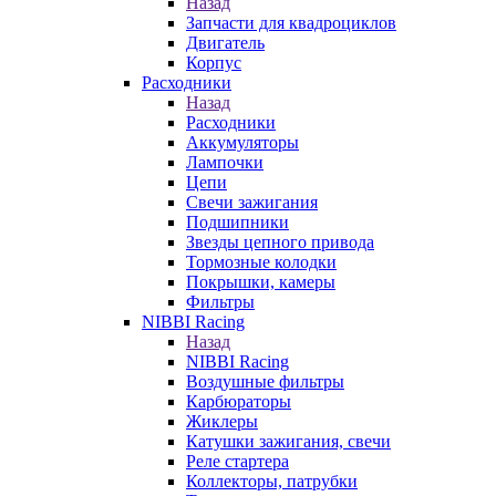
Назад
Запчасти для квадроциклов
Двигатель
Корпус
Расходники
Назад
Расходники
Аккумуляторы
Лампочки
Цепи
Свечи зажигания
Подшипники
Звезды цепного привода
Тормозные колодки
Покрышки, камеры
Фильтры
NIBBI Racing
Назад
NIBBI Racing
Воздушные фильтры
Карбюраторы
Жиклеры
Катушки зажигания, свечи
Реле стартера
Коллекторы, патрубки