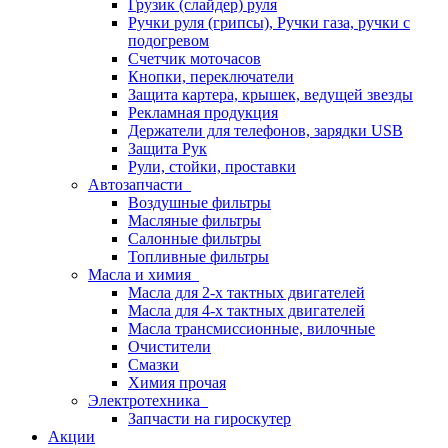
Грузик (слайдер) руля
Ручки руля (грипсы), Ручки газа, ручки с
подогревом
Счетчик моточасов
Кнопки, переключатели
Защита картера, крышек, ведущей звезды
Рекламная продукция
Держатели для телефонов, зарядки USB
Защита Рук
Рули, стойки, проставки
Автозапчасти
Воздушные фильтры
Масляные фильтры
Салонные фильтры
Топливные фильтры
Масла и химия
Масла для 2-х тактных двигателей
Масла для 4-х тактных двигателей
Масла трансмиссионные, вилочные
Очистители
Смазки
Химия прочая
Электротехника
Запчасти на гироскутер
Акции