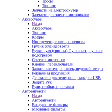
Тросы
Тюнинг
Запчасти на электроскутер
Запчасти для электромотоциклов
Аксессуары
Назад
Аксессуары
Тюнинг
Кофры
Инструмент, сервис, перевозка
Грузик (слайдер) руля
Ручки руля (грипсы), Ручки газа, ручки с
подогревом
Счетчик моточасов
Кнопки, переключатели
Защита картера, крышек, ведущей звезды
Рекламная продукция
Держатели для телефонов, зарядки USB
Защита Рук
Рули, стойки, проставки
Автозапчасти
Назад
Автозапчасти
Воздушные фильтры
Масляные фильтры