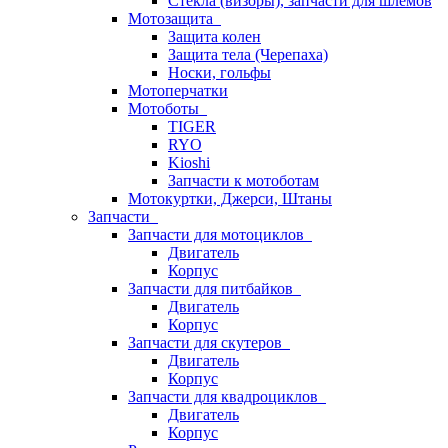
Стёкла (визоры), запчасти для шлемов
Мотозащита
Защита колен
Защита тела (Черепаха)
Носки, гольфы
Мотоперчатки
Мотоботы
TIGER
RYO
Kioshi
Запчасти к мотоботам
Мотокуртки, Джерси, Штаны
Запчасти
Запчасти для мотоциклов
Двигатель
Корпус
Запчасти для питбайков
Двигатель
Корпус
Запчасти для скутеров
Двигатель
Корпус
Запчасти для квадроциклов
Двигатель
Корпус