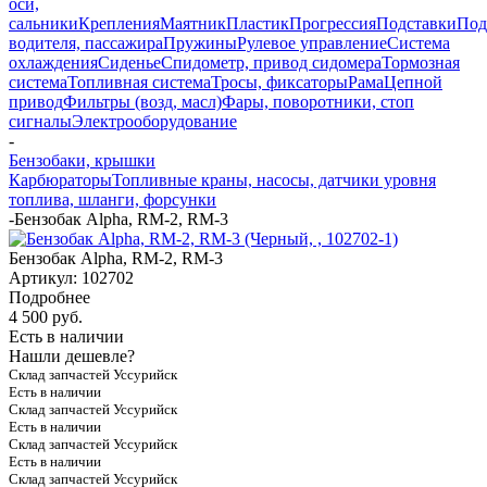
оси,
сальники
Крепления
Маятник
Пластик
Прогрессия
Подставки
Под
водителя, пассажира
Пружины
Рулевое управление
Система
охлаждения
Сиденье
Спидометр, привод сидомера
Тормозная
система
Топливная система
Тросы, фиксаторы
Рама
Цепной
привод
Фильтры (возд, масл)
Фары, поворотники, стоп
сигналы
Электрооборудование
-
Бензобаки, крышки
Карбюраторы
Топливные краны, насосы, датчики уровня
топлива, шланги, форсунки
-
Бензобак Alpha, RM-2, RM-3
Бензобак Alpha, RM-2, RM-3
Артикул:
102702
Подробнее
4 500 руб.
Есть в наличии
Нашли дешевле?
Склад запчастей Уссурийск
Есть в наличии
Склад запчастей Уссурийск
Есть в наличии
Склад запчастей Уссурийск
Есть в наличии
Склад запчастей Уссурийск