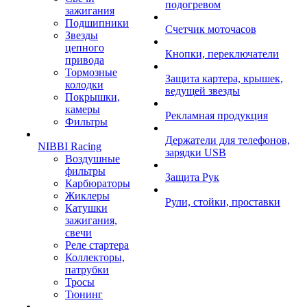
подогревом
зажигания
Подшипники
Счетчик моточасов
Звезды
цепного
Кнопки, переключатели
привода
Тормозные
Защита картера, крышек,
колодки
ведущей звезды
Покрышки,
камеры
Рекламная продукция
Фильтры
Держатели для телефонов,
NIBBI Racing
зарядки USB
Воздушные
фильтры
Защита Рук
Карбюраторы
Жиклеры
Рули, стойки, проставки
Катушки
зажигания,
свечи
Реле стартера
Коллекторы,
патрубки
Тросы
Тюнинг