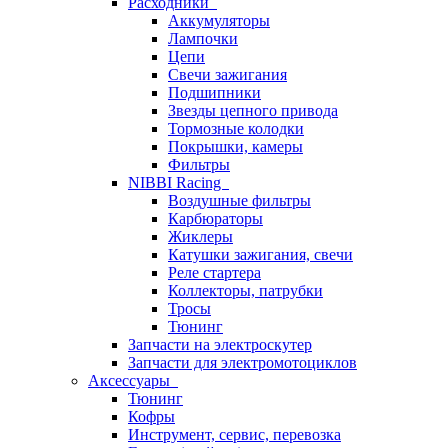
Расходники
Аккумуляторы
Лампочки
Цепи
Свечи зажигания
Подшипники
Звезды цепного привода
Тормозные колодки
Покрышки, камеры
Фильтры
NIBBI Racing
Воздушные фильтры
Карбюраторы
Жиклеры
Катушки зажигания, свечи
Реле стартера
Коллекторы, патрубки
Тросы
Тюнинг
Запчасти на электроскутер
Запчасти для электромотоциклов
Аксессуары
Тюнинг
Кофры
Инструмент, сервис, перевозка