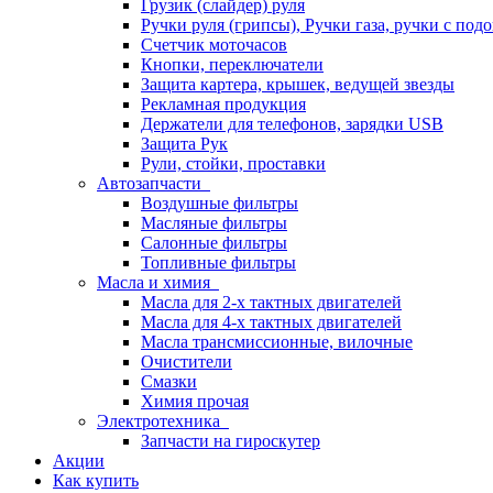
Грузик (слайдер) руля
Ручки руля (грипсы), Ручки газа, ручки с под
Счетчик моточасов
Кнопки, переключатели
Защита картера, крышек, ведущей звезды
Рекламная продукция
Держатели для телефонов, зарядки USB
Защита Рук
Рули, стойки, проставки
Автозапчасти
Воздушные фильтры
Масляные фильтры
Салонные фильтры
Топливные фильтры
Масла и химия
Масла для 2-х тактных двигателей
Масла для 4-х тактных двигателей
Масла трансмиссионные, вилочные
Очистители
Смазки
Химия прочая
Электротехника
Запчасти на гироскутер
Акции
Как купить