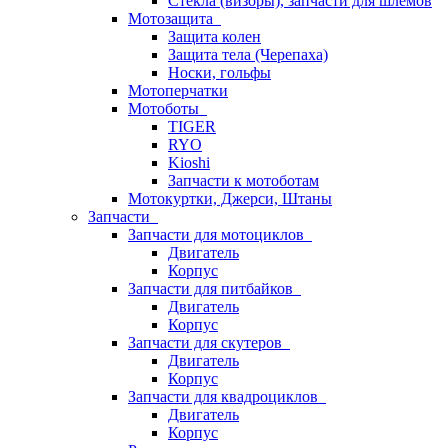
Стёкла (визоры), запчасти для шлемов
Мотозащита
Защита колен
Защита тела (Черепаха)
Носки, гольфы
Мотоперчатки
Мотоботы
TIGER
RYO
Kioshi
Запчасти к мотоботам
Мотокуртки, Джерси, Штаны
Запчасти
Запчасти для мотоциклов
Двигатель
Корпус
Запчасти для питбайков
Двигатель
Корпус
Запчасти для скутеров
Двигатель
Корпус
Запчасти для квадроциклов
Двигатель
Корпус