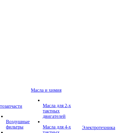
Масла и химия
Масла для 2-х
тозапчасти
тактных
двигателей
Воздушные
фильтры
Масла для 4-х
Электротехника
тактных