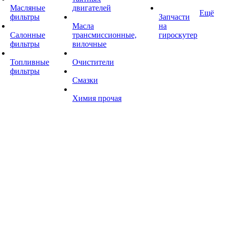
Масляные
двигателей
Ещё
фильтры
Запчасти
Масла
на
Салонные
трансмиссионные,
гироскутер
фильтры
вилочные
Топливные
Очистители
фильтры
Смазки
Химия прочая