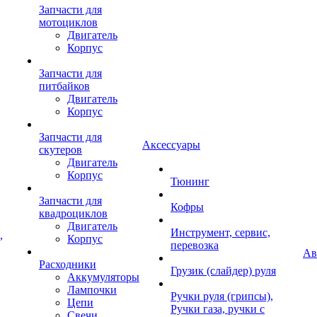
Запчасти для
мотоциклов
Двигатель
Корпус
Запчасти для
питбайков
Двигатель
Корпус
Запчасти для
Аксессуары
скутеров
Двигатель
Корпус
Тюнинг
Запчасти для
Кофры
квадроциклов
Двигатель
Инструмент, сервис,
,
Корпус
перевозка
Ав
Расходники
Грузик (слайдер) руля
Аккумуляторы
Лампочки
Ручки руля (грипсы),
Цепи
Ручки газа, ручки с
Свечи