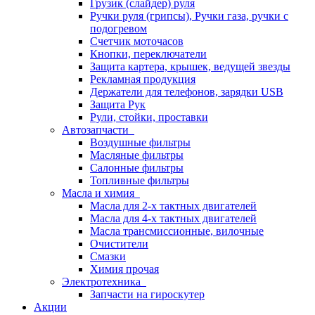
Грузик (слайдер) руля
Ручки руля (грипсы), Ручки газа, ручки с
подогревом
Счетчик моточасов
Кнопки, переключатели
Защита картера, крышек, ведущей звезды
Рекламная продукция
Держатели для телефонов, зарядки USB
Защита Рук
Рули, стойки, проставки
Автозапчасти
Воздушные фильтры
Масляные фильтры
Салонные фильтры
Топливные фильтры
Масла и химия
Масла для 2-х тактных двигателей
Масла для 4-х тактных двигателей
Масла трансмиссионные, вилочные
Очистители
Смазки
Химия прочая
Электротехника
Запчасти на гироскутер
Акции