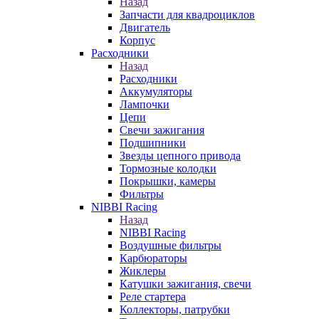
Назад
Запчасти для квадроциклов
Двигатель
Корпус
Расходники
Назад
Расходники
Аккумуляторы
Лампочки
Цепи
Свечи зажигания
Подшипники
Звезды цепного привода
Тормозные колодки
Покрышки, камеры
Фильтры
NIBBI Racing
Назад
NIBBI Racing
Воздушные фильтры
Карбюраторы
Жиклеры
Катушки зажигания, свечи
Реле стартера
Коллекторы, патрубки