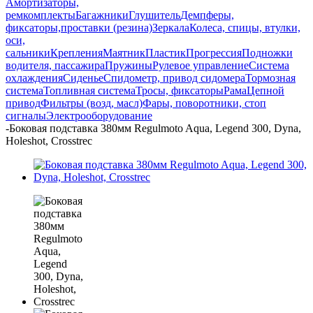
Амортизаторы,
ремкомплекты
Багажники
Глушитель
Демпферы,
фиксаторы,проставки (резина)
Зеркала
Колеса, спицы, втулки,
оси,
сальники
Крепления
Маятник
Пластик
Прогрессия
Подножки
водителя, пассажира
Пружины
Рулевое управление
Система
охлаждения
Сиденье
Спидометр, привод сидомера
Тормозная
система
Топливная система
Тросы, фиксаторы
Рама
Цепной
привод
Фильтры (возд, масл)
Фары, поворотники, стоп
сигналы
Электрооборудование
-
Боковая подставка 380мм Regulmoto Aqua, Legend 300, Dyna,
Holeshot, Crosstrec