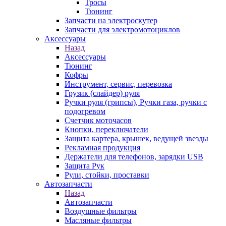
Тросы
Тюнинг
Запчасти на электроскутер
Запчасти для электромотоциклов
Аксессуары
Назад
Аксессуары
Тюнинг
Кофры
Инструмент, сервис, перевозка
Грузик (слайдер) руля
Ручки руля (грипсы), Ручки газа, ручки с
подогревом
Счетчик моточасов
Кнопки, переключатели
Защита картера, крышек, ведущей звезды
Рекламная продукция
Держатели для телефонов, зарядки USB
Защита Рук
Рули, стойки, проставки
Автозапчасти
Назад
Автозапчасти
Воздушные фильтры
Масляные фильтры