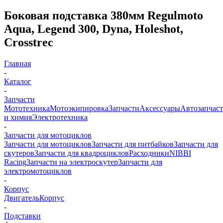
Боковая подставка 380мм Regulmoto
Aqua, Legend 300, Dyna, Holeshot,
Crosstrec
Главная
-
Каталог
-
Запчасти
Мототехника
Мотоэкипировка
Запчасти
Аксессуары
Автозапчас
и химия
Электротехника
-
Запчасти для мотоциклов
Запчасти для мотоциклов
Запчасти для питбайков
Запчасти для
скутеров
Запчасти для квадроциклов
Расходники
NIBBI
Racing
Запчасти на электроскутер
Запчасти для
электромотоциклов
-
Корпус
Двигатель
Корпус
-
Подставки