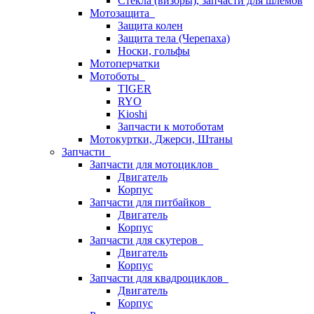
Стёкла (визоры), запчасти для шлемов
Мотозащита
Защита колен
Защита тела (Черепаха)
Носки, гольфы
Мотоперчатки
Мотоботы
TIGER
RYO
Kioshi
Запчасти к мотоботам
Мотокуртки, Джерси, Штаны
Запчасти
Запчасти для мотоциклов
Двигатель
Корпус
Запчасти для питбайков
Двигатель
Корпус
Запчасти для скутеров
Двигатель
Корпус
Запчасти для квадроциклов
Двигатель
Корпус