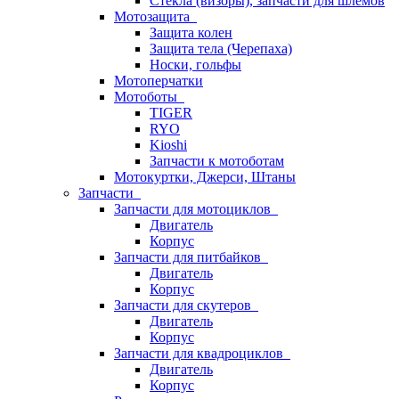
Стёкла (визоры), запчасти для шлемов
Мотозащита
Защита колен
Защита тела (Черепаха)
Носки, гольфы
Мотоперчатки
Мотоботы
TIGER
RYO
Kioshi
Запчасти к мотоботам
Мотокуртки, Джерси, Штаны
Запчасти
Запчасти для мотоциклов
Двигатель
Корпус
Запчасти для питбайков
Двигатель
Корпус
Запчасти для скутеров
Двигатель
Корпус
Запчасти для квадроциклов
Двигатель
Корпус