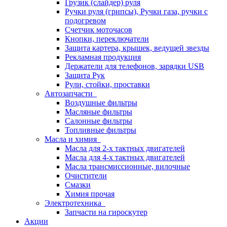
Грузик (слайдер) руля
Ручки руля (грипсы), Ручки газа, ручки с
подогревом
Счетчик моточасов
Кнопки, переключатели
Защита картера, крышек, ведущей звезды
Рекламная продукция
Держатели для телефонов, зарядки USB
Защита Рук
Рули, стойки, проставки
Автозапчасти
Воздушные фильтры
Масляные фильтры
Салонные фильтры
Топливные фильтры
Масла и химия
Масла для 2-х тактных двигателей
Масла для 4-х тактных двигателей
Масла трансмиссионные, вилочные
Очистители
Смазки
Химия прочая
Электротехника
Запчасти на гироскутер
Акции