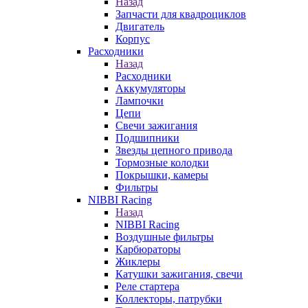
Назад
Запчасти для квадроциклов
Двигатель
Корпус
Расходники
Назад
Расходники
Аккумуляторы
Лампочки
Цепи
Свечи зажигания
Подшипники
Звезды цепного привода
Тормозные колодки
Покрышки, камеры
Фильтры
NIBBI Racing
Назад
NIBBI Racing
Воздушные фильтры
Карбюраторы
Жиклеры
Катушки зажигания, свечи
Реле стартера
Коллекторы, патрубки