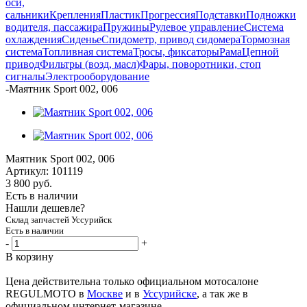
оси,
сальники
Крепления
Пластик
Прогрессия
Подставки
Подножки
водителя, пассажира
Пружины
Рулевое управление
Система
охлаждения
Сиденье
Спидометр, привод сидомера
Тормозная
система
Топливная система
Тросы, фиксаторы
Рама
Цепной
привод
Фильтры (возд, масл)
Фары, поворотники, стоп
сигналы
Электрооборудование
-
Маятник Sport 002, 006
Маятник Sport 002, 006
Артикул:
101119
3 800
руб.
Есть в наличии
Нашли дешевле?
Склад запчастей Уссурийск
Есть в наличии
-
+
В корзину
Цена действительна только официальном мотосалоне
REGULMOTO в
Москве
и в
Уссурийске
, а так же в
официальном интернет-магазине.