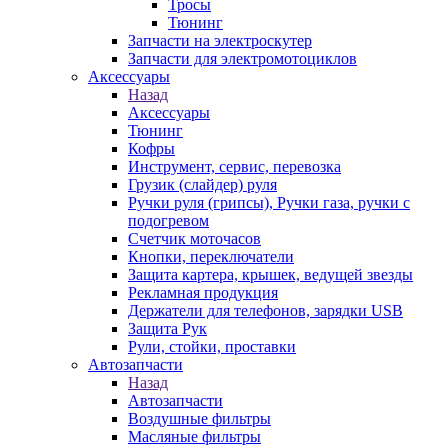
Тросы
Тюнинг
Запчасти на электроскутер
Запчасти для электромотоциклов
Аксессуары
Назад
Аксессуары
Тюнинг
Кофры
Инструмент, сервис, перевозка
Грузик (слайдер) руля
Ручки руля (грипсы), Ручки газа, ручки с
подогревом
Счетчик моточасов
Кнопки, переключатели
Защита картера, крышек, ведущей звезды
Рекламная продукция
Держатели для телефонов, зарядки USB
Защита Рук
Рули, стойки, проставки
Автозапчасти
Назад
Автозапчасти
Воздушные фильтры
Масляные фильтры