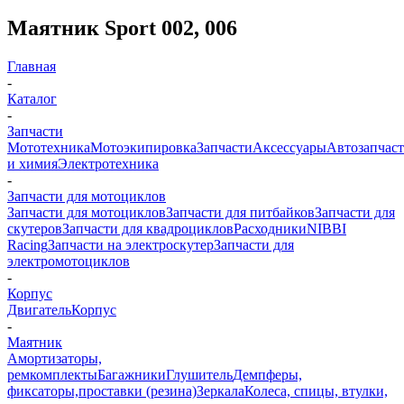
Маятник Sport 002, 006
Главная
-
Каталог
-
Запчасти
Мототехника
Мотоэкипировка
Запчасти
Аксессуары
Автозапчас
и химия
Электротехника
-
Запчасти для мотоциклов
Запчасти для мотоциклов
Запчасти для питбайков
Запчасти для
скутеров
Запчасти для квадроциклов
Расходники
NIBBI
Racing
Запчасти на электроскутер
Запчасти для
электромотоциклов
-
Корпус
Двигатель
Корпус
-
Маятник
Амортизаторы,
ремкомплекты
Багажники
Глушитель
Демпферы,
фиксаторы,проставки (резина)
Зеркала
Колеса, спицы, втулки,