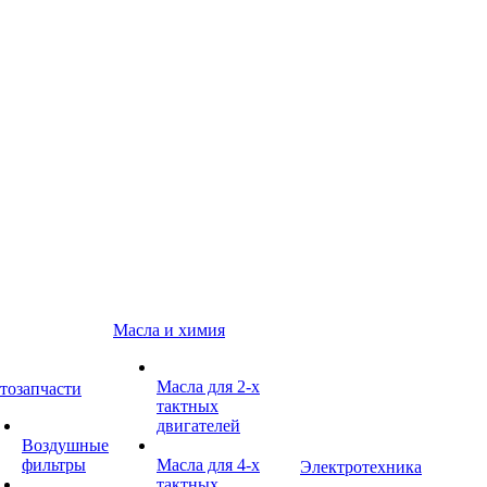
Масла и химия
Масла для 2-х
тозапчасти
тактных
двигателей
Воздушные
фильтры
Масла для 4-х
Электротехника
тактных