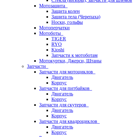
Стёкла (визоры), запчасти для шлемов
Мотозащита
Защита колен
Защита тела (Черепаха)
Носки, гольфы
Мотоперчатки
Мотоботы
TIGER
RYO
Kioshi
Запчасти к мотоботам
Мотокуртки, Джерси, Штаны
Запчасти
Запчасти для мотоциклов
Двигатель
Корпус
Запчасти для питбайков
Двигатель
Корпус
Запчасти для скутеров
Двигатель
Корпус
Запчасти для квадроциклов
Двигатель
Корпус