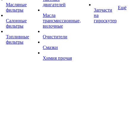
Масляные
двигателей
Ещё
фильтры
Запчасти
Масла
на
Салонные
трансмиссионные,
гироскутер
фильтры
вилочные
Топливные
Очистители
фильтры
Смазки
Химия прочая