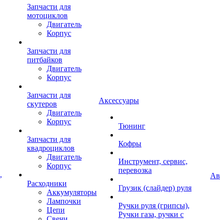
Запчасти для
мотоциклов
Двигатель
Корпус
Запчасти для
питбайков
Двигатель
Корпус
Запчасти для
Аксессуары
скутеров
Двигатель
Корпус
Тюнинг
Запчасти для
Кофры
квадроциклов
Двигатель
Инструмент, сервис,
Корпус
перевозка
,
Ав
Расходники
Грузик (слайдер) руля
Аккумуляторы
Лампочки
Ручки руля (грипсы),
Цепи
Ручки газа, ручки с
Свечи