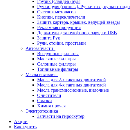
Грузик (слайдер) руля
Ручки руля (грипсы), Ручки газа, ручки с под
Счетчик моточасов
Кнопки, переключатели
Защита картера, крышек, ведущей звезды
Рекламная продукция
Держатели для телефонов, зарядки USB
Защита Рук
Рули, стойки, проставки
Автозапчасти
Воздушные фильтры
Масляные фильтры
Салонные фильтры
Топливные фильтры
Масла и химия
Масла для 2-х тактных двигателей
Масла для 4-х тактных двигателей
Масла трансмиссионные, вилочные
Очистители
Смазки
Химия прочая
Электротехника
Запчасти на гироскутер
Акции
Как купить