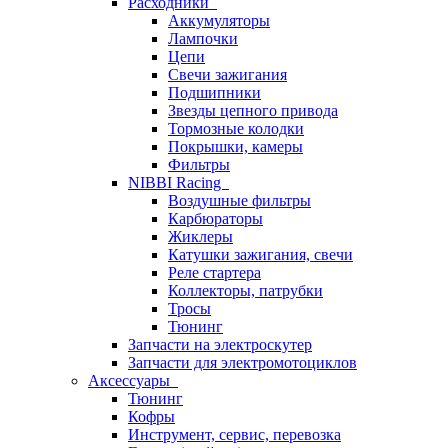
Расходники
Аккумуляторы
Лампочки
Цепи
Свечи зажигания
Подшипники
Звезды цепного привода
Тормозные колодки
Покрышки, камеры
Фильтры
NIBBI Racing
Воздушные фильтры
Карбюраторы
Жиклеры
Катушки зажигания, свечи
Реле стартера
Коллекторы, патрубки
Тросы
Тюнинг
Запчасти на электроскутер
Запчасти для электромотоциклов
Аксессуары
Тюнинг
Кофры
Инструмент, сервис, перевозка