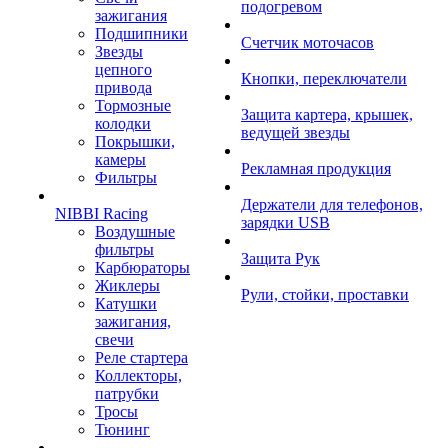
подогревом
зажигания
Подшипники
Счетчик моточасов
Звезды
цепного
Кнопки, переключатели
привода
Тормозные
Защита картера, крышек,
колодки
ведущей звезды
Покрышки,
камеры
Рекламная продукция
Фильтры
Держатели для телефонов,
NIBBI Racing
зарядки USB
Воздушные
фильтры
Защита Рук
Карбюраторы
Жиклеры
Рули, стойки, проставки
Катушки
зажигания,
свечи
Реле стартера
Коллекторы,
патрубки
Тросы
Тюнинг