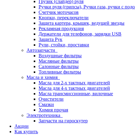
Грузик (слайдер) руля
Ручки руля (грипсы), Ручки газа, ручки с под
Счетчик моточасов
Кнопки, переключатели
Защита картера, крышек, ведущей звезды
Рекламная продукция
Держатели для телефонов, зарядки USB
Защита Рук
Рули, стойки, проставки
Автозапчасти
Воздушные фильтры
Масляные фильтры
Салонные фильтры
Топливные фильтры
Масла и химия
Масла для 2-х тактных двигателей
Масла для 4-х тактных двигателей
Масла трансмиссионные, вилочные
Очистители
Смазки
Химия прочая
Электротехника
Запчасти на гироскутер
Акции
Как купить