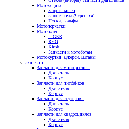
Стёкла (визоры), запчасти для шлемов
Мотозащита
Защита колен
Защита тела (Черепаха)
Носки, гольфы
Мотоперчатки
Мотоботы
TIGER
RYO
Kioshi
Запчасти к мотоботам
Мотокуртки, Джерси, Штаны
Запчасти
Запчасти для мотоциклов
Двигатель
Корпус
Запчасти для питбайков
Двигатель
Корпус
Запчасти для скутеров
Двигатель
Корпус
Запчасти для квадроциклов
Двигатель
Корпус