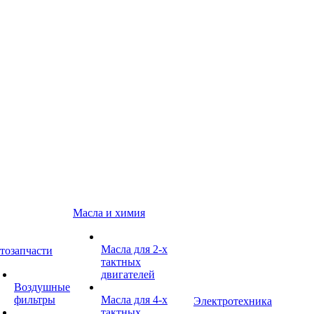
Масла и химия
Масла для 2-х
тозапчасти
тактных
двигателей
Воздушные
фильтры
Масла для 4-х
Электротехника
тактных