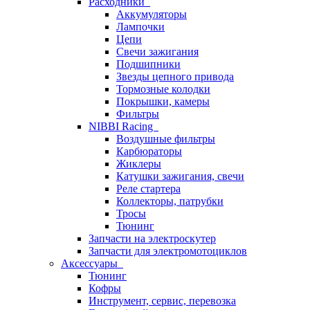
Расходники
Аккумуляторы
Лампочки
Цепи
Свечи зажигания
Подшипники
Звезды цепного привода
Тормозные колодки
Покрышки, камеры
Фильтры
NIBBI Racing
Воздушные фильтры
Карбюраторы
Жиклеры
Катушки зажигания, свечи
Реле стартера
Коллекторы, патрубки
Тросы
Тюнинг
Запчасти на электроскутер
Запчасти для электромотоциклов
Аксессуары
Тюнинг
Кофры
Инструмент, сервис, перевозка