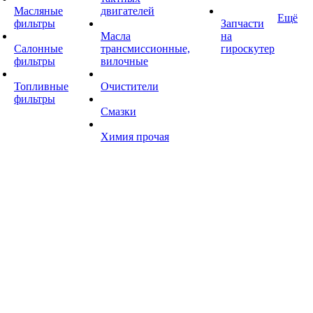
Масляные
двигателей
Ещё
фильтры
Запчасти
Масла
на
Салонные
трансмиссионные,
гироскутер
фильтры
вилочные
Топливные
Очистители
фильтры
Смазки
Химия прочая