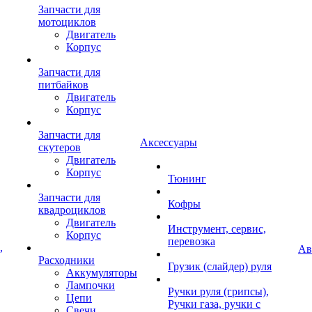
Запчасти для
мотоциклов
Двигатель
Корпус
Запчасти для
питбайков
Двигатель
Корпус
Запчасти для
Аксессуары
скутеров
Двигатель
Корпус
Тюнинг
Запчасти для
Кофры
квадроциклов
Двигатель
Инструмент, сервис,
Корпус
перевозка
,
Ав
Расходники
Грузик (слайдер) руля
Аккумуляторы
Лампочки
Ручки руля (грипсы),
Цепи
Ручки газа, ручки с
Свечи