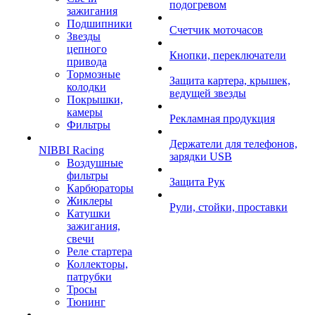
подогревом
зажигания
Подшипники
Счетчик моточасов
Звезды
цепного
Кнопки, переключатели
привода
Тормозные
Защита картера, крышек,
колодки
ведущей звезды
Покрышки,
камеры
Рекламная продукция
Фильтры
Держатели для телефонов,
NIBBI Racing
зарядки USB
Воздушные
фильтры
Защита Рук
Карбюраторы
Жиклеры
Рули, стойки, проставки
Катушки
зажигания,
свечи
Реле стартера
Коллекторы,
патрубки
Тросы
Тюнинг