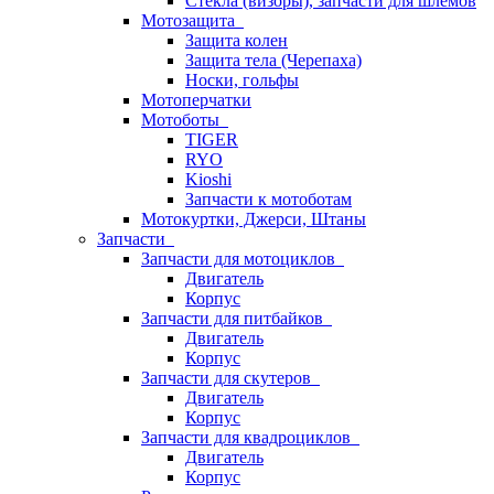
Стёкла (визоры), запчасти для шлемов
Мотозащита
Защита колен
Защита тела (Черепаха)
Носки, гольфы
Мотоперчатки
Мотоботы
TIGER
RYO
Kioshi
Запчасти к мотоботам
Мотокуртки, Джерси, Штаны
Запчасти
Запчасти для мотоциклов
Двигатель
Корпус
Запчасти для питбайков
Двигатель
Корпус
Запчасти для скутеров
Двигатель
Корпус
Запчасти для квадроциклов
Двигатель
Корпус