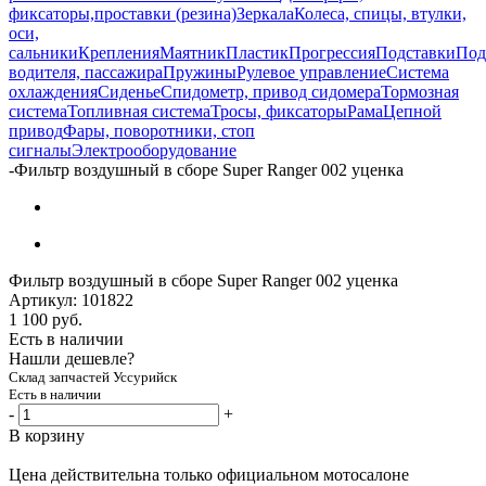
фиксаторы,проставки (резина)
Зеркала
Колеса, спицы, втулки,
оси,
сальники
Крепления
Маятник
Пластик
Прогрессия
Подставки
Под
водителя, пассажира
Пружины
Рулевое управление
Система
охлаждения
Сиденье
Спидометр, привод сидомера
Тормозная
система
Топливная система
Тросы, фиксаторы
Рама
Цепной
привод
Фары, поворотники, стоп
сигналы
Электрооборудование
-
Фильтр воздушный в сборе Super Ranger 002 уценка
Фильтр воздушный в сборе Super Ranger 002 уценка
Артикул:
101822
1 100
руб.
Есть в наличии
Нашли дешевле?
Склад запчастей Уссурийск
Есть в наличии
-
+
В корзину
Цена действительна только официальном мотосалоне