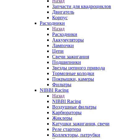
Назад
Запчасти для квадроциклов
Двигатель
Корпус
Расходники
Назад
Расходники
Аккумуляторы
Лампочки
Цепи
Свечи зажигания
Подшипники
Звезды цепного привода
Тормозные колодки
Покрышки, камеры
Фильтры
NIBBI Racing
Назад
NIBBI Racing
Воздушные фильтры
Карбюраторы
Жиклеры
Катушки зажигания, свечи
Реле стартера
Коллекторы, патрубки