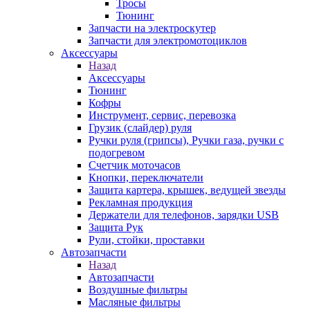
Тросы
Тюнинг
Запчасти на электроскутер
Запчасти для электромотоциклов
Аксессуары
Назад
Аксессуары
Тюнинг
Кофры
Инструмент, сервис, перевозка
Грузик (слайдер) руля
Ручки руля (грипсы), Ручки газа, ручки с
подогревом
Счетчик моточасов
Кнопки, переключатели
Защита картера, крышек, ведущей звезды
Рекламная продукция
Держатели для телефонов, зарядки USB
Защита Рук
Рули, стойки, проставки
Автозапчасти
Назад
Автозапчасти
Воздушные фильтры
Масляные фильтры