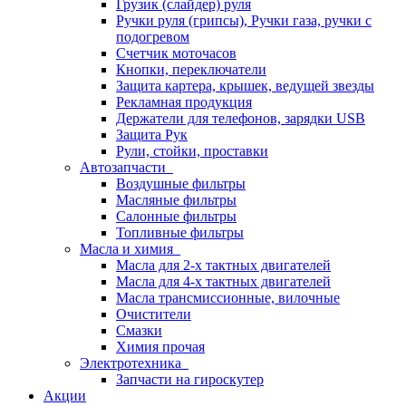
Грузик (слайдер) руля
Ручки руля (грипсы), Ручки газа, ручки с
подогревом
Счетчик моточасов
Кнопки, переключатели
Защита картера, крышек, ведущей звезды
Рекламная продукция
Держатели для телефонов, зарядки USB
Защита Рук
Рули, стойки, проставки
Автозапчасти
Воздушные фильтры
Масляные фильтры
Салонные фильтры
Топливные фильтры
Масла и химия
Масла для 2-х тактных двигателей
Масла для 4-х тактных двигателей
Масла трансмиссионные, вилочные
Очистители
Смазки
Химия прочая
Электротехника
Запчасти на гироскутер
Акции