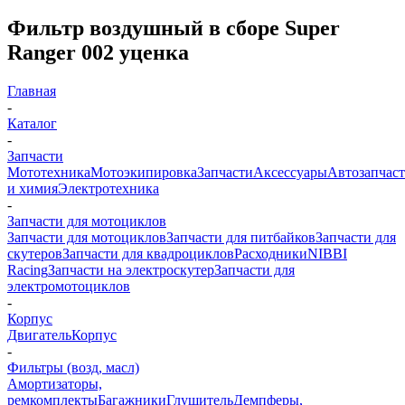
Фильтр воздушный в сборе Super
Ranger 002 уценка
Главная
-
Каталог
-
Запчасти
Мототехника
Мотоэкипировка
Запчасти
Аксессуары
Автозапчас
и химия
Электротехника
-
Запчасти для мотоциклов
Запчасти для мотоциклов
Запчасти для питбайков
Запчасти для
скутеров
Запчасти для квадроциклов
Расходники
NIBBI
Racing
Запчасти на электроскутер
Запчасти для
электромотоциклов
-
Корпус
Двигатель
Корпус
-
Фильтры (возд, масл)
Амортизаторы,
ремкомплекты
Багажники
Глушитель
Демпферы,