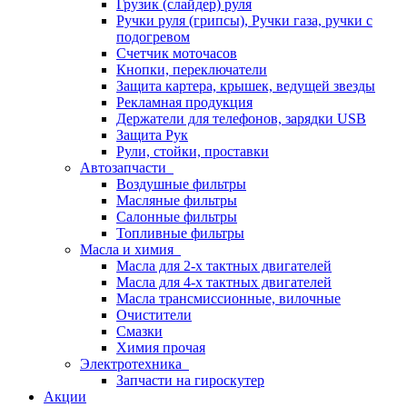
Грузик (слайдер) руля
Ручки руля (грипсы), Ручки газа, ручки с
подогревом
Счетчик моточасов
Кнопки, переключатели
Защита картера, крышек, ведущей звезды
Рекламная продукция
Держатели для телефонов, зарядки USB
Защита Рук
Рули, стойки, проставки
Автозапчасти
Воздушные фильтры
Масляные фильтры
Салонные фильтры
Топливные фильтры
Масла и химия
Масла для 2-х тактных двигателей
Масла для 4-х тактных двигателей
Масла трансмиссионные, вилочные
Очистители
Смазки
Химия прочая
Электротехника
Запчасти на гироскутер
Акции