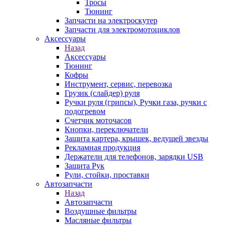
Тросы
Тюнинг
Запчасти на электроскутер
Запчасти для электромотоциклов
Аксессуары
Назад
Аксессуары
Тюнинг
Кофры
Инструмент, сервис, перевозка
Грузик (слайдер) руля
Ручки руля (грипсы), Ручки газа, ручки с
подогревом
Счетчик моточасов
Кнопки, переключатели
Защита картера, крышек, ведущей звезды
Рекламная продукция
Держатели для телефонов, зарядки USB
Защита Рук
Рули, стойки, проставки
Автозапчасти
Назад
Автозапчасти
Воздушные фильтры
Масляные фильтры