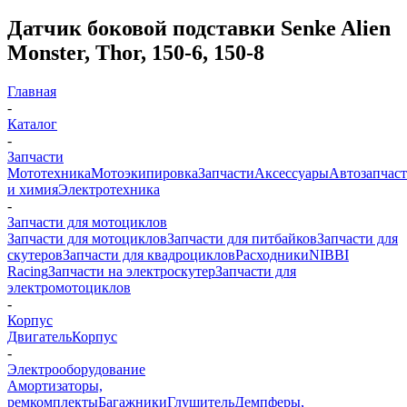
Датчик боковой подставки Senke Alien
Monster, Thor, 150-6, 150-8
Главная
-
Каталог
-
Запчасти
Мототехника
Мотоэкипировка
Запчасти
Аксессуары
Автозапчас
и химия
Электротехника
-
Запчасти для мотоциклов
Запчасти для мотоциклов
Запчасти для питбайков
Запчасти для
скутеров
Запчасти для квадроциклов
Расходники
NIBBI
Racing
Запчасти на электроскутер
Запчасти для
электромотоциклов
-
Корпус
Двигатель
Корпус
-
Электрооборудование
Амортизаторы,
ремкомплекты
Багажники
Глушитель
Демпферы,