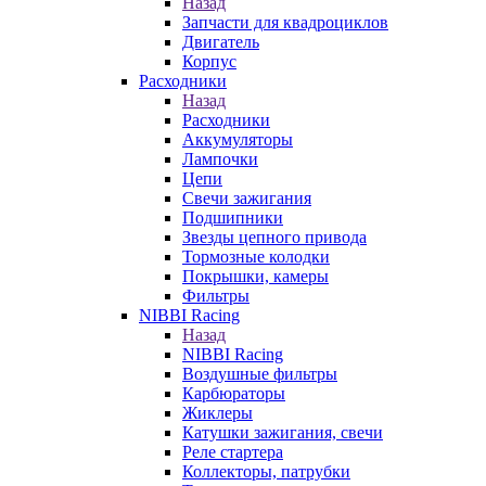
Назад
Запчасти для квадроциклов
Двигатель
Корпус
Расходники
Назад
Расходники
Аккумуляторы
Лампочки
Цепи
Свечи зажигания
Подшипники
Звезды цепного привода
Тормозные колодки
Покрышки, камеры
Фильтры
NIBBI Racing
Назад
NIBBI Racing
Воздушные фильтры
Карбюраторы
Жиклеры
Катушки зажигания, свечи
Реле стартера
Коллекторы, патрубки