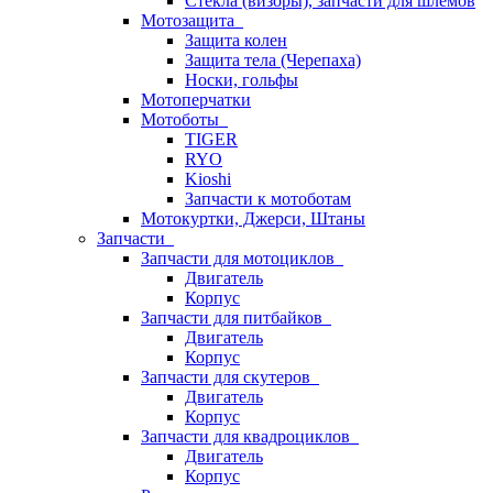
Стёкла (визоры), запчасти для шлемов
Мотозащита
Защита колен
Защита тела (Черепаха)
Носки, гольфы
Мотоперчатки
Мотоботы
TIGER
RYO
Kioshi
Запчасти к мотоботам
Мотокуртки, Джерси, Штаны
Запчасти
Запчасти для мотоциклов
Двигатель
Корпус
Запчасти для питбайков
Двигатель
Корпус
Запчасти для скутеров
Двигатель
Корпус
Запчасти для квадроциклов
Двигатель
Корпус