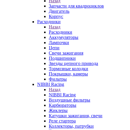
Назад
Запчасти для квадроциклов
Двигатель
Корпус
Расходники
Назад
Расходники
Аккумуляторы
Лампочки
Цепи
Свечи зажигания
Подшипники
Звезды цепного привода
Тормозные колодки
Покрышки, камеры
Фильтры
NIBBI Racing
Назад
NIBBI Racing
Воздушные фильтры
Карбюраторы
Жиклеры
Катушки зажигания, свечи
Реле стартера
Коллекторы, патрубки