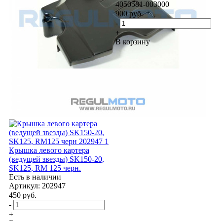
4050581-003000
900
руб.
-
+
В корзину
Крышка левого картера
(ведущей звезды) SK150-20,
SK125, RM 125 черн.
Есть в наличии
Артикул: 202947
450
руб.
-
+