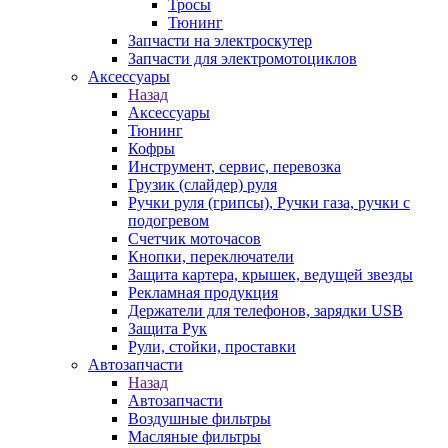
Тросы
Тюнинг
Запчасти на электроскутер
Запчасти для электромотоциклов
Аксессуары
Назад
Аксессуары
Тюнинг
Кофры
Инструмент, сервис, перевозка
Грузик (слайдер) руля
Ручки руля (грипсы), Ручки газа, ручки с
подогревом
Счетчик моточасов
Кнопки, переключатели
Защита картера, крышек, ведущей звезды
Рекламная продукция
Держатели для телефонов, зарядки USB
Защита Рук
Рули, стойки, проставки
Автозапчасти
Назад
Автозапчасти
Воздушные фильтры
Масляные фильтры