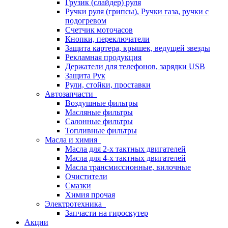
Грузик (слайдер) руля
Ручки руля (грипсы), Ручки газа, ручки с
подогревом
Счетчик моточасов
Кнопки, переключатели
Защита картера, крышек, ведущей звезды
Рекламная продукция
Держатели для телефонов, зарядки USB
Защита Рук
Рули, стойки, проставки
Автозапчасти
Воздушные фильтры
Масляные фильтры
Салонные фильтры
Топливные фильтры
Масла и химия
Масла для 2-х тактных двигателей
Масла для 4-х тактных двигателей
Масла трансмиссионные, вилочные
Очистители
Смазки
Химия прочая
Электротехника
Запчасти на гироскутер
Акции