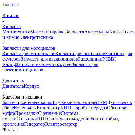
Главная
-
Каталог
-
Запчасти
Мототехника
Мотоэкипировка
Запчасти
Аксессуары
Автозапчас
и химия
Электротехника
-
Запчасти для мотоциклов
Запчасти для мотоциклов
Запчасти для питбайков
Запчасти для
скутеров
Запчасти для квадроциклов
Расходники
NIBBI
Racing
Запчасти на электроскутер
Запчасти для
электромотоциклов
-
Двигатель
Двигатель
Корпус
-
Картеры и крышки
Балансировочные валы
Впускные коллекторы
ГРМ
Двигатель в
сборе
Коленвалы
Кикстартер
КПП, коробка передач
Обгонная
муфта
Прокладки
Сцепление
Система
смазки
Сальники
ЦПГ
Система охлаждения
Болты, гайки,
крепления
Генератор
Электростартер
Фильтр