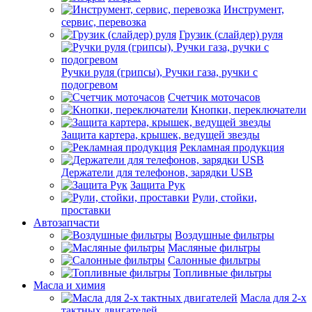
Инструмент,
сервис, перевозка
Грузик (слайдер) руля
Ручки руля (грипсы), Ручки газа, ручки с
подогревом
Счетчик моточасов
Кнопки, переключатели
Защита картера, крышек, ведущей звезды
Рекламная продукция
Держатели для телефонов, зарядки USB
Защита Рук
Рули, стойки,
проставки
Автозапчасти
Воздушные фильтры
Масляные фильтры
Салонные фильтры
Топливные фильтры
Масла и химия
Масла для 2-х
тактных двигателей