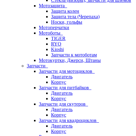
Стёкла (визоры), запчасти для шлемов
Мотозащита
Защита колен
Защита тела (Черепаха)
Носки, гольфы
Мотоперчатки
Мотоботы
TIGER
RYO
Kioshi
Запчасти к мотоботам
Мотокуртки, Джерси, Штаны
Запчасти
Запчасти для мотоциклов
Двигатель
Корпус
Запчасти для питбайков
Двигатель
Корпус
Запчасти для скутеров
Двигатель
Корпус
Запчасти для квадроциклов
Двигатель
Корпус