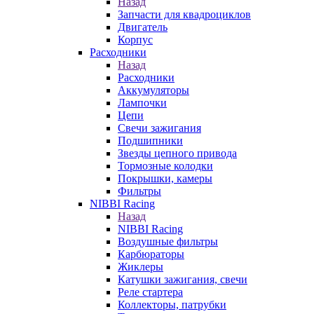
Назад
Запчасти для квадроциклов
Двигатель
Корпус
Расходники
Назад
Расходники
Аккумуляторы
Лампочки
Цепи
Свечи зажигания
Подшипники
Звезды цепного привода
Тормозные колодки
Покрышки, камеры
Фильтры
NIBBI Racing
Назад
NIBBI Racing
Воздушные фильтры
Карбюраторы
Жиклеры
Катушки зажигания, свечи
Реле стартера
Коллекторы, патрубки