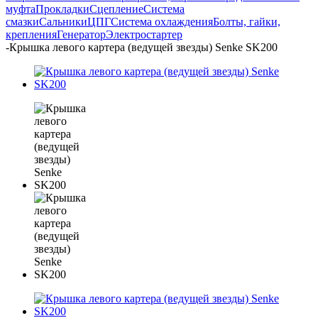
муфта
Прокладки
Сцепление
Система
смазки
Сальники
ЦПГ
Система охлаждения
Болты, гайки,
крепления
Генератор
Электростартер
-
Крышка левого картера (ведущей звезды) Senke SK200