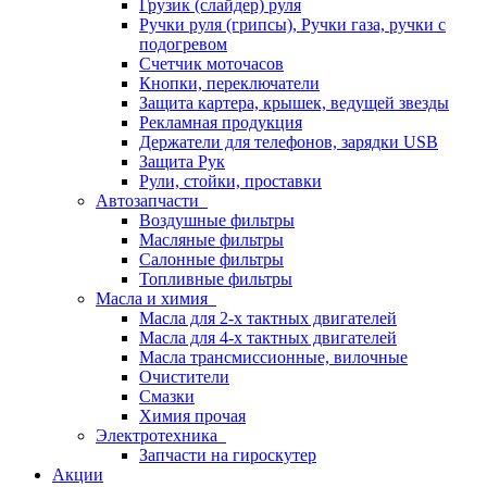
Грузик (слайдер) руля
Ручки руля (грипсы), Ручки газа, ручки с
подогревом
Счетчик моточасов
Кнопки, переключатели
Защита картера, крышек, ведущей звезды
Рекламная продукция
Держатели для телефонов, зарядки USB
Защита Рук
Рули, стойки, проставки
Автозапчасти
Воздушные фильтры
Масляные фильтры
Салонные фильтры
Топливные фильтры
Масла и химия
Масла для 2-х тактных двигателей
Масла для 4-х тактных двигателей
Масла трансмиссионные, вилочные
Очистители
Смазки
Химия прочая
Электротехника
Запчасти на гироскутер
Акции