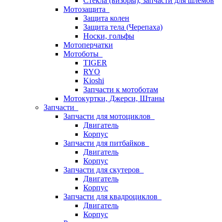
Стёкла (визоры), запчасти для шлемов
Мотозащита
Защита колен
Защита тела (Черепаха)
Носки, гольфы
Мотоперчатки
Мотоботы
TIGER
RYO
Kioshi
Запчасти к мотоботам
Мотокуртки, Джерси, Штаны
Запчасти
Запчасти для мотоциклов
Двигатель
Корпус
Запчасти для питбайков
Двигатель
Корпус
Запчасти для скутеров
Двигатель
Корпус
Запчасти для квадроциклов
Двигатель
Корпус