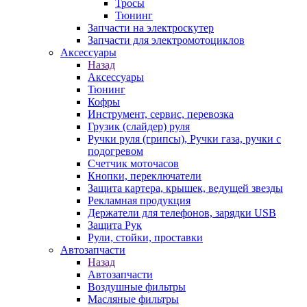
Тросы
Тюнинг
Запчасти на электроскутер
Запчасти для электромотоциклов
Аксессуары
Назад
Аксессуары
Тюнинг
Кофры
Инструмент, сервис, перевозка
Грузик (слайдер) руля
Ручки руля (грипсы), Ручки газа, ручки с
подогревом
Счетчик моточасов
Кнопки, переключатели
Защита картера, крышек, ведущей звезды
Рекламная продукция
Держатели для телефонов, зарядки USB
Защита Рук
Рули, стойки, проставки
Автозапчасти
Назад
Автозапчасти
Воздушные фильтры
Масляные фильтры