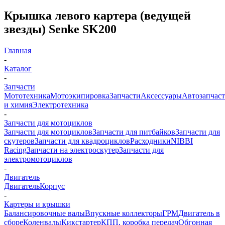
Крышка левого картера (ведущей
звезды) Senke SK200
Главная
-
Каталог
-
Запчасти
Мототехника
Мотоэкипировка
Запчасти
Аксессуары
Автозапчас
и химия
Электротехника
-
Запчасти для мотоциклов
Запчасти для мотоциклов
Запчасти для питбайков
Запчасти для
скутеров
Запчасти для квадроциклов
Расходники
NIBBI
Racing
Запчасти на электроскутер
Запчасти для
электромотоциклов
-
Двигатель
Двигатель
Корпус
-
Картеры и крышки
Балансировочные валы
Впускные коллекторы
ГРМ
Двигатель в
сборе
Коленвалы
Кикстартер
КПП, коробка передач
Обгонная