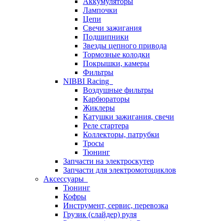
Аккумуляторы
Лампочки
Цепи
Свечи зажигания
Подшипники
Звезды цепного привода
Тормозные колодки
Покрышки, камеры
Фильтры
NIBBI Racing
Воздушные фильтры
Карбюраторы
Жиклеры
Катушки зажигания, свечи
Реле стартера
Коллекторы, патрубки
Тросы
Тюнинг
Запчасти на электроскутер
Запчасти для электромотоциклов
Аксессуары
Тюнинг
Кофры
Инструмент, сервис, перевозка
Грузик (слайдер) руля