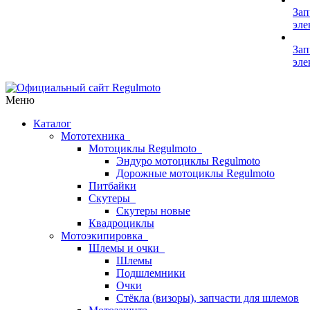
Зап
эле
Зап
эле
Меню
Каталог
Мототехника
Мотоциклы Regulmoto
Эндуро мотоциклы Regulmoto
Дорожные мотоциклы Regulmoto
Питбайки
Скутеры
Скутеры новые
Квадроциклы
Мотоэкипировка
Шлемы и очки
Шлемы
Подшлемники
Очки
Стёкла (визоры), запчасти для шлемов