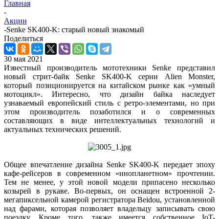
Главная
-
Акции
-
Senke SK400-K: старый новый знакомый
Поделиться
30 мая 2021
Известный производитель мототехники Senke представил
новый стрит-байк Senke SK400-K серии Alien Monster,
который позиционируется на китайском рынке как «умный
мотоцикл». Интересно, что дизайн байка наследует
узнаваемый европейский стиль с ретро-элементами, но при
этом производитель позаботился и о современных
составляющих в виде интеллектуальных технологий и
актуальных технических решений.
Общее впечатление дизайна Senke SK400-K передает эпоху
кафе-рейсеров в современном «инопланетном» прочтении.
Тем не менее, у этой новой модели припасено несколько
козырей в рукаве. Во-первых, он оснащен встроенной 2-
мегапиксельной камерой регистратора Beidou, установленной
над фарами, которая позволяет владельцу записывать свою
поездку. Кроме того, также имеется собственное IoT-