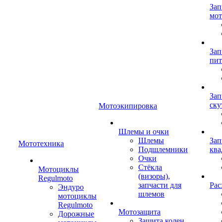
Зап
мот
Зап
пит
Зап
ску
Мотоэкипировка
Шлемы и очки
Шлемы
Зап
Мототехника
Подшлемники
ква
Очки
Стёкла
Мотоциклы
(визоры),
Regulmoto
запчасти для
Рас
Эндуро
шлемов
мотоциклы
Regulmoto
Мотозащита
Дорожные
Защита колен