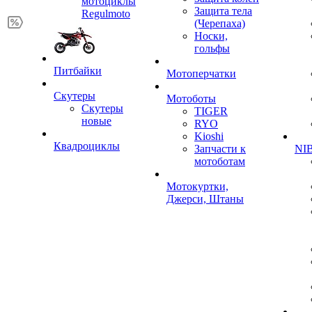
мотоциклы
Защита тела
Regulmoto
(Черепаха)
Носки,
гольфы
Питбайки
Мотоперчатки
Скутеры
Мотоботы
Скутеры
TIGER
новые
RYO
Kioshi
Квадроциклы
Запчасти к
NIB
мотоботам
Мотокуртки,
Джерси, Штаны