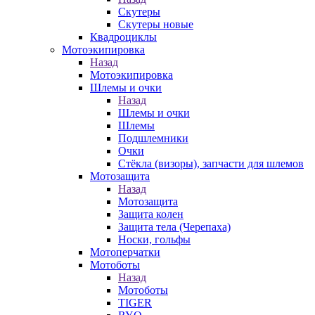
Скутеры
Скутеры новые
Квадроциклы
Мотоэкипировка
Назад
Мотоэкипировка
Шлемы и очки
Назад
Шлемы и очки
Шлемы
Подшлемники
Очки
Стёкла (визоры), запчасти для шлемов
Мотозащита
Назад
Мотозащита
Защита колен
Защита тела (Черепаха)
Носки, гольфы
Мотоперчатки
Мотоботы
Назад
Мотоботы
TIGER