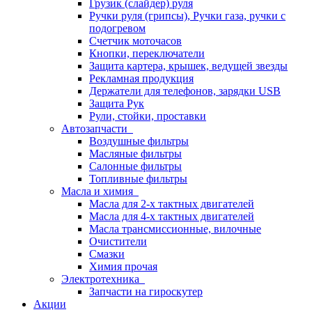
Грузик (слайдер) руля
Ручки руля (грипсы), Ручки газа, ручки с
подогревом
Счетчик моточасов
Кнопки, переключатели
Защита картера, крышек, ведущей звезды
Рекламная продукция
Держатели для телефонов, зарядки USB
Защита Рук
Рули, стойки, проставки
Автозапчасти
Воздушные фильтры
Масляные фильтры
Салонные фильтры
Топливные фильтры
Масла и химия
Масла для 2-х тактных двигателей
Масла для 4-х тактных двигателей
Масла трансмиссионные, вилочные
Очистители
Смазки
Химия прочая
Электротехника
Запчасти на гироскутер
Акции