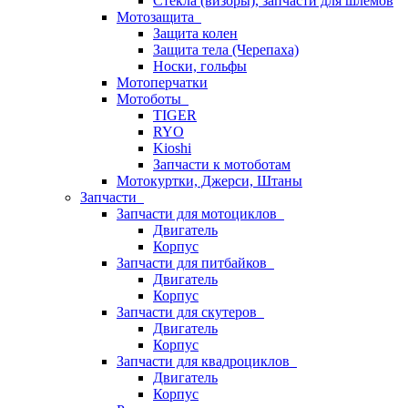
Стёкла (визоры), запчасти для шлемов
Мотозащита
Защита колен
Защита тела (Черепаха)
Носки, гольфы
Мотоперчатки
Мотоботы
TIGER
RYO
Kioshi
Запчасти к мотоботам
Мотокуртки, Джерси, Штаны
Запчасти
Запчасти для мотоциклов
Двигатель
Корпус
Запчасти для питбайков
Двигатель
Корпус
Запчасти для скутеров
Двигатель
Корпус
Запчасти для квадроциклов
Двигатель
Корпус