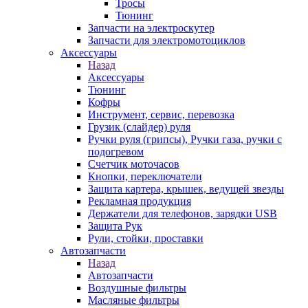
Тросы
Тюнинг
Запчасти на электроскутер
Запчасти для электромотоциклов
Аксессуары
Назад
Аксессуары
Тюнинг
Кофры
Инструмент, сервис, перевозка
Грузик (слайдер) руля
Ручки руля (грипсы), Ручки газа, ручки с
подогревом
Счетчик моточасов
Кнопки, переключатели
Защита картера, крышек, ведущей звезды
Рекламная продукция
Держатели для телефонов, зарядки USB
Защита Рук
Рули, стойки, проставки
Автозапчасти
Назад
Автозапчасти
Воздушные фильтры
Масляные фильтры