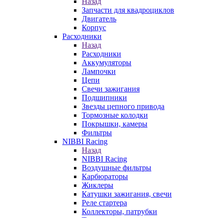
Назад
Запчасти для квадроциклов
Двигатель
Корпус
Расходники
Назад
Расходники
Аккумуляторы
Лампочки
Цепи
Свечи зажигания
Подшипники
Звезды цепного привода
Тормозные колодки
Покрышки, камеры
Фильтры
NIBBI Racing
Назад
NIBBI Racing
Воздушные фильтры
Карбюраторы
Жиклеры
Катушки зажигания, свечи
Реле стартера
Коллекторы, патрубки