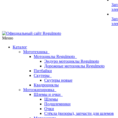
Зап
эле
Зап
эле
Меню
Каталог
Мототехника
Мотоциклы Regulmoto
Эндуро мотоциклы Regulmoto
Дорожные мотоциклы Regulmoto
Питбайки
Скутеры
Скутеры новые
Квадроциклы
Мотоэкипировка
Шлемы и очки
Шлемы
Подшлемники
Очки
Стёкла (визоры), запчасти для шлемов