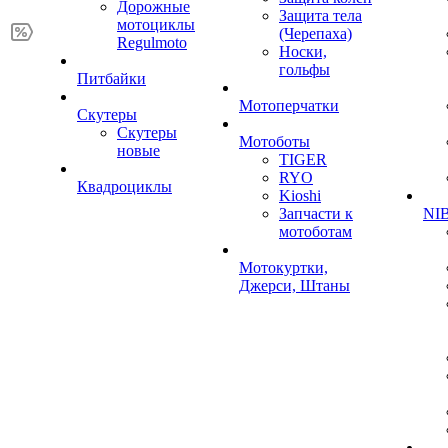
Дорожные
Защита тела
мотоциклы
(Черепаха)
Regulmoto
Носки,
гольфы
Питбайки
Мотоперчатки
Скутеры
Скутеры
Мотоботы
новые
TIGER
RYO
Квадроциклы
Kioshi
Запчасти к
NIB
мотоботам
Мотокуртки,
Джерси, Штаны