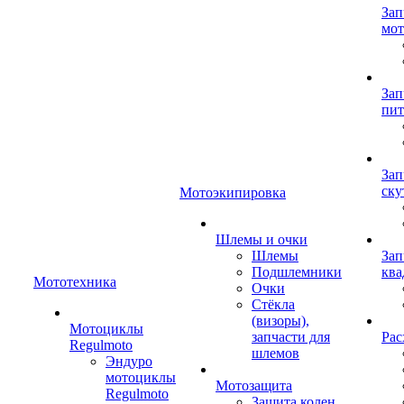
Зап
мот
Зап
пит
Зап
ску
Мотоэкипировка
Шлемы и очки
Шлемы
Зап
Подшлемники
ква
Мототехника
Очки
Стёкла
(визоры),
Мотоциклы
запчасти для
Рас
Regulmoto
шлемов
Эндуро
мотоциклы
Мотозащита
Regulmoto
Защита колен