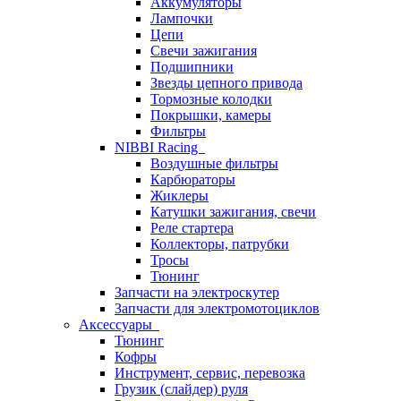
Аккумуляторы
Лампочки
Цепи
Свечи зажигания
Подшипники
Звезды цепного привода
Тормозные колодки
Покрышки, камеры
Фильтры
NIBBI Racing
Воздушные фильтры
Карбюраторы
Жиклеры
Катушки зажигания, свечи
Реле стартера
Коллекторы, патрубки
Тросы
Тюнинг
Запчасти на электроскутер
Запчасти для электромотоциклов
Аксессуары
Тюнинг
Кофры
Инструмент, сервис, перевозка
Грузик (слайдер) руля