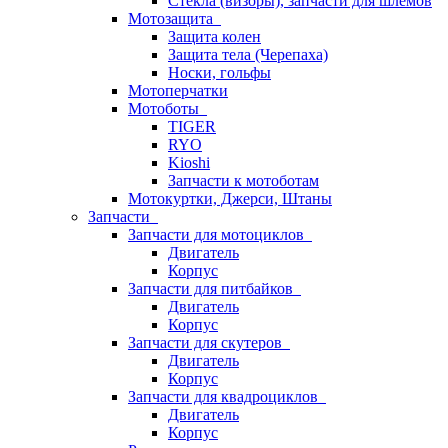
Стёкла (визоры), запчасти для шлемов
Мотозащита
Защита колен
Защита тела (Черепаха)
Носки, гольфы
Мотоперчатки
Мотоботы
TIGER
RYO
Kioshi
Запчасти к мотоботам
Мотокуртки, Джерси, Штаны
Запчасти
Запчасти для мотоциклов
Двигатель
Корпус
Запчасти для питбайков
Двигатель
Корпус
Запчасти для скутеров
Двигатель
Корпус
Запчасти для квадроциклов
Двигатель
Корпус