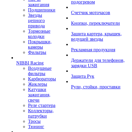
подогревом
зажигания
Подшипники
Счетчик моточасов
Звезды
цепного
Кнопки, переключатели
привода
Тормозные
Защита картера, крышек,
колодки
ведущей звезды
Покрышки,
камеры
Рекламная продукция
Фильтры
Держатели для телефонов,
NIBBI Racing
зарядки USB
Воздушные
фильтры
Защита Рук
Карбюраторы
Жиклеры
Рули, стойки, проставки
Катушки
зажигания,
свечи
Реле стартера
Коллекторы,
патрубки
Тросы
Тюнинг