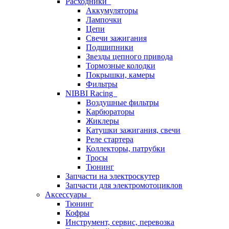
Расходники
Аккумуляторы
Лампочки
Цепи
Свечи зажигания
Подшипники
Звезды цепного привода
Тормозные колодки
Покрышки, камеры
Фильтры
NIBBI Racing
Воздушные фильтры
Карбюраторы
Жиклеры
Катушки зажигания, свечи
Реле стартера
Коллекторы, патрубки
Тросы
Тюнинг
Запчасти на электроскутер
Запчасти для электромотоциклов
Аксессуары
Тюнинг
Кофры
Инструмент, сервис, перевозка