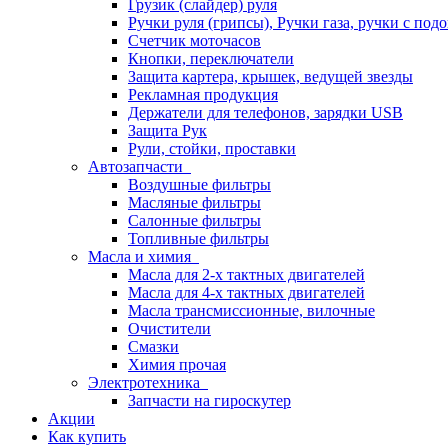
Грузик (слайдер) руля
Ручки руля (грипсы), Ручки газа, ручки с под
Счетчик моточасов
Кнопки, переключатели
Защита картера, крышек, ведущей звезды
Рекламная продукция
Держатели для телефонов, зарядки USB
Защита Рук
Рули, стойки, проставки
Автозапчасти
Воздушные фильтры
Масляные фильтры
Салонные фильтры
Топливные фильтры
Масла и химия
Масла для 2-х тактных двигателей
Масла для 4-х тактных двигателей
Масла трансмиссионные, вилочные
Очистители
Смазки
Химия прочая
Электротехника
Запчасти на гироскутер
Акции
Как купить