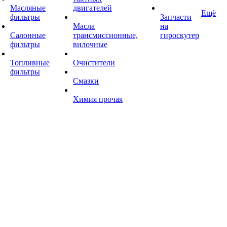
Масляные
двигателей
Ещё
фильтры
Запчасти
Масла
на
Салонные
трансмиссионные,
гироскутер
фильтры
вилочные
Топливные
Очистители
фильтры
Смазки
Химия прочая