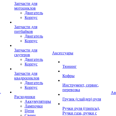
Запчасти для
мотоциклов
Двигатель
Корпус
Запчасти для
питбайков
Двигатель
Корпус
Запчасти для
Аксессуары
скутеров
Двигатель
Корпус
Тюнинг
Запчасти для
Кофры
квадроциклов
Двигатель
Инструмент, сервис,
Корпус
перевозка
,
Ав
Расходники
Грузик (слайдер) руля
Аккумуляторы
Лампочки
Ручки руля (грипсы),
Цепи
Ручки газа, ручки с
Свечи