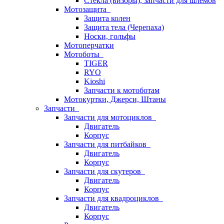
Стёкла (визоры), запчасти для шлемов
Мотозащита
Защита колен
Защита тела (Черепаха)
Носки, гольфы
Мотоперчатки
Мотоботы
TIGER
RYO
Kioshi
Запчасти к мотоботам
Мотокуртки, Джерси, Штаны
Запчасти
Запчасти для мотоциклов
Двигатель
Корпус
Запчасти для питбайков
Двигатель
Корпус
Запчасти для скутеров
Двигатель
Корпус
Запчасти для квадроциклов
Двигатель
Корпус