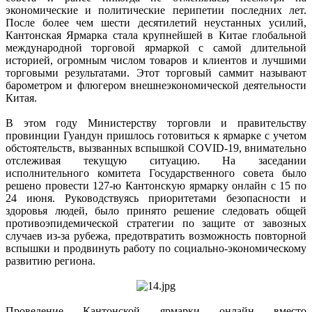
экономические и политические перипетии последних лет.
После более чем шести десятилетий неустанных усилий,
Кантонская Ярмарка стала крупнейшей в Китае глобальной
международной торговой ярмаркой с самой длительной
историей, огромным числом товаров и клиентов и лучшими
торговыми результатами. Этот торговый саммит называют
барометром и флюгером внешнеэкономической деятельности
Китая.
В этом году Министерству торговли и правительству
провинции Гуандун пришлось готовиться к ярмарке с учетом
обстоятельств, вызванных вспышкой COVID-19, внимательно
отслеживая текущую ситуацию. На заседании
исполнительного комитета Государственного совета было
решено провести 127-ю Кантонскую ярмарку онлайн с 15 по
24 июня. Руководствуясь приоритетами безопасности и
здоровья людей, было принято решение следовать общей
противоэпидемической стратегии по защите от завозных
случаев из-за рубежа, предотвратить возможность повторной
вспышки и продвинуть работу по социально-экономическому
развитию региона.
Проведение Кантонской ярмарки онлайн вместо