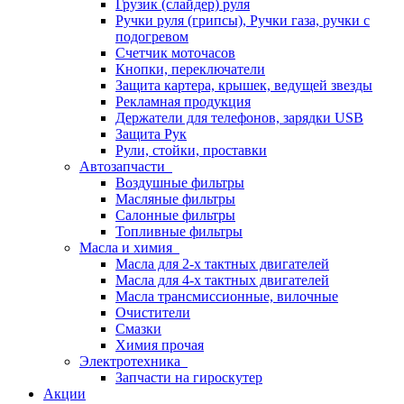
Грузик (слайдер) руля
Ручки руля (грипсы), Ручки газа, ручки с
подогревом
Счетчик моточасов
Кнопки, переключатели
Защита картера, крышек, ведущей звезды
Рекламная продукция
Держатели для телефонов, зарядки USB
Защита Рук
Рули, стойки, проставки
Автозапчасти
Воздушные фильтры
Масляные фильтры
Салонные фильтры
Топливные фильтры
Масла и химия
Масла для 2-х тактных двигателей
Масла для 4-х тактных двигателей
Масла трансмиссионные, вилочные
Очистители
Смазки
Химия прочая
Электротехника
Запчасти на гироскутер
Акции