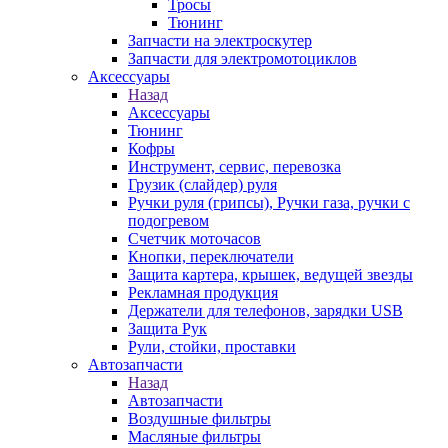
Тросы
Тюнинг
Запчасти на электроскутер
Запчасти для электромотоциклов
Аксессуары
Назад
Аксессуары
Тюнинг
Кофры
Инструмент, сервис, перевозка
Грузик (слайдер) руля
Ручки руля (грипсы), Ручки газа, ручки с
подогревом
Счетчик моточасов
Кнопки, переключатели
Защита картера, крышек, ведущей звезды
Рекламная продукция
Держатели для телефонов, зарядки USB
Защита Рук
Рули, стойки, проставки
Автозапчасти
Назад
Автозапчасти
Воздушные фильтры
Масляные фильтры