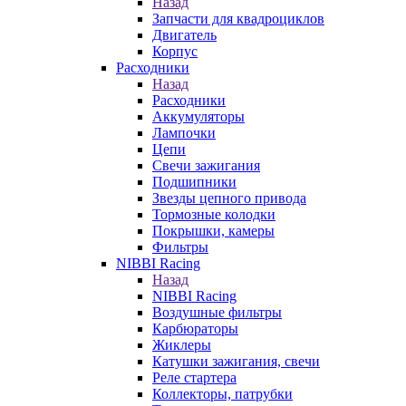
Назад
Запчасти для квадроциклов
Двигатель
Корпус
Расходники
Назад
Расходники
Аккумуляторы
Лампочки
Цепи
Свечи зажигания
Подшипники
Звезды цепного привода
Тормозные колодки
Покрышки, камеры
Фильтры
NIBBI Racing
Назад
NIBBI Racing
Воздушные фильтры
Карбюраторы
Жиклеры
Катушки зажигания, свечи
Реле стартера
Коллекторы, патрубки