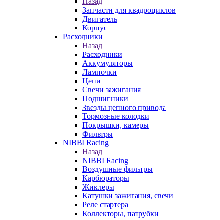
Назад
Запчасти для квадроциклов
Двигатель
Корпус
Расходники
Назад
Расходники
Аккумуляторы
Лампочки
Цепи
Свечи зажигания
Подшипники
Звезды цепного привода
Тормозные колодки
Покрышки, камеры
Фильтры
NIBBI Racing
Назад
NIBBI Racing
Воздушные фильтры
Карбюраторы
Жиклеры
Катушки зажигания, свечи
Реле стартера
Коллекторы, патрубки