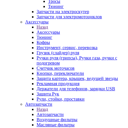
Тросы
Тюнинг
Запчасти на электроскутер
Запчасти для электромотоциклов
Аксессуары
Назад
Аксессуары
Тюнинг
Кофры
Инструмент, сервис, перевозка
Грузик (слайдер) руля
Ручки руля (грипсы), Ручки газа, ручки с
подогревом
Счетчик моточасов
Кнопки, переключатели
Защита картера, крышек, ведущей звезды
Рекламная продукция
Держатели для телефонов, зарядки USB
Защита Рук
Рули, стойки, проставки
Автозапчасти
Назад
Автозапчасти
Воздушные фильтры
Масляные фильтры