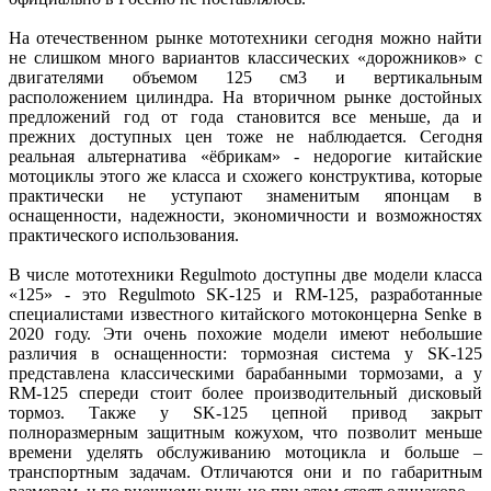
На отечественном рынке мототехники сегодня можно найти
не слишком много вариантов классических «дорожников» с
двигателями объемом 125 см3 и вертикальным
расположением цилиндра. На вторичном рынке достойных
предложений год от года становится все меньше, да и
прежних доступных цен тоже не наблюдается. Сегодня
реальная альтернатива «ёбрикам» - недорогие китайские
мотоциклы этого же класса и схожего конструктива, которые
практически не уступают знаменитым японцам в
оснащенности, надежности, экономичности и возможностях
практического использования.
В числе мототехники Regulmoto доступны две модели класса
«125» - это Regulmoto SK-125 и RM-125, разработанные
специалистами известного китайского мотоконцерна Senke в
2020 году. Эти очень похожие модели имеют небольшие
различия в оснащенности: тормозная система у SK-125
представлена классическими барабанными тормозами, а у
RM-125 спереди стоит более производительный дисковый
тормоз. Также у SK-125 цепной привод закрыт
полноразмерным защитным кожухом, что позволит меньше
времени уделять обслуживанию мотоцикла и больше –
транспортным задачам. Отличаются они и по габаритным