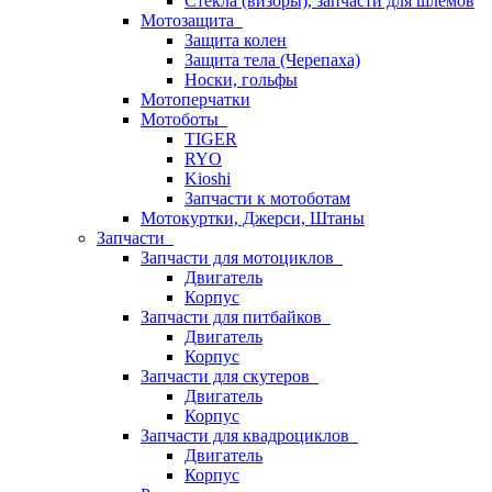
Стёкла (визоры), запчасти для шлемов
Мотозащита
Защита колен
Защита тела (Черепаха)
Носки, гольфы
Мотоперчатки
Мотоботы
TIGER
RYO
Kioshi
Запчасти к мотоботам
Мотокуртки, Джерси, Штаны
Запчасти
Запчасти для мотоциклов
Двигатель
Корпус
Запчасти для питбайков
Двигатель
Корпус
Запчасти для скутеров
Двигатель
Корпус
Запчасти для квадроциклов
Двигатель
Корпус