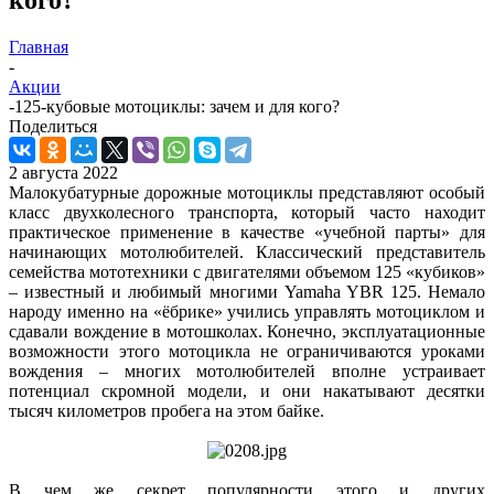
Главная
-
Акции
-
125-кубовые мотоциклы: зачем и для кого?
Поделиться
2 августа 2022
Малокубатурные дорожные мотоциклы представляют особый
класс двухколесного транспорта, который часто находит
практическое применение в качестве «учебной парты» для
начинающих мотолюбителей. Классический представитель
семейства мототехники с двигателями объемом 125 «кубиков»
– известный и любимый многими Yamaha YBR 125. Немало
народу именно на «ёбрике» учились управлять мотоциклом и
сдавали вождение в мотошколах. Конечно, эксплуатационные
возможности этого мотоцикла не ограничиваются уроками
вождения – многих мотолюбителей вполне устраивает
потенциал скромной модели, и они накатывают десятки
тысяч километров пробега на этом байке.
В чем же секрет популярности этого и других