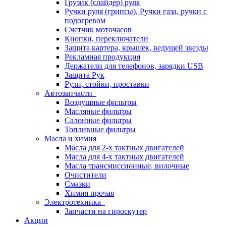
Грузик (слайдер) руля
Ручки руля (грипсы), Ручки газа, ручки с
подогревом
Счетчик моточасов
Кнопки, переключатели
Защита картера, крышек, ведущей звезды
Рекламная продукция
Держатели для телефонов, зарядки USB
Защита Рук
Рули, стойки, проставки
Автозапчасти
Воздушные фильтры
Масляные фильтры
Салонные фильтры
Топливные фильтры
Масла и химия
Масла для 2-х тактных двигателей
Масла для 4-х тактных двигателей
Масла трансмиссионные, вилочные
Очистители
Смазки
Химия прочая
Электротехника
Запчасти на гироскутер
Акции