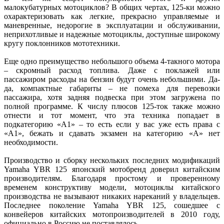
малокубатурных мотоциклов? В общих чертах, 125-ки можно
охарактеризовать как легкие, прекрасно управляемые и
маневренные, недорогие в эксплуатации и обслуживании,
неприхотливые и надежные мотоциклы, доступные широкому
кругу поклонников мототехники.
Еще одно преимущество небольшого объема 4-такного мотора
– скромный расход топлива. Даже с поклажей или
пассажиром расходы на бензин будут очень небольшими. Да-
да, компактные габариты – не помеха для перевозки
пассажира, хотя задняя подвеска при этом загружена по
полной программе. К числу плюсов 125-ток также можно
отнести и тот момент, что эта техника попадает в
подкатегорию «А1» – то есть если у вас уже есть права с
«А1», бежать и сдавать экзамен на категорию «А» нет
необходимости.
Производство и сборку нескольких последних модификаций
Yamaha YBR 125 японский мотобренд доверил китайским
производителям. Благодаря простому и проверенному
временем конструктиву модели, мотоциклы китайского
производства не вызывают никаких нареканий у владельцев.
Последнее поколение Yamaha YBR 125, сошедшее с
конвейеров китайских мотопроизводителей в 2010 году,
официально в Россию не поставлялось.