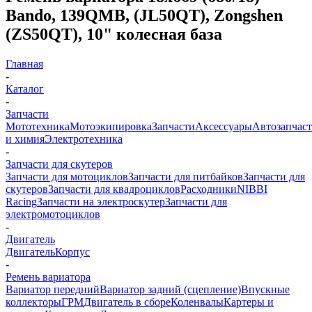
Bando, 139QMB, (JL50QT), Zongshen
(ZS50QT), 10" колесная база
Главная
-
Каталог
-
Запчасти
Мототехника
Мотоэкипировка
Запчасти
Аксессуары
Автозапчас
и химия
Электротехника
-
Запчасти для скутеров
Запчасти для мотоциклов
Запчасти для питбайков
Запчасти для
скутеров
Запчасти для квадроциклов
Расходники
NIBBI
Racing
Запчасти на электроскутер
Запчасти для
электромотоциклов
-
Двигатель
Двигатель
Корпус
-
Ремень вариатора
Вариатор передний
Вариатор задний (сцепление)
Впускные
коллекторы
ГРМ
Двигатель в сборе
Коленвалы
Картеры и