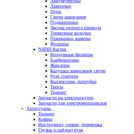
Аккумуляторы
Лампочки
Цепи
Свечи зажигания
Подшипники
Звезды цепного привода
Тормозные колодки
Покрышки, камеры
Фильтры
NIBBI Racing
Воздушные фильтры
Карбюраторы
Жиклеры
Катушки зажигания, свечи
Реле стартера
Коллекторы, патрубки
Тросы
Тюнинг
Запчасти на электроскутер
Запчасти для электромотоциклов
Аксессуары
Тюнинг
Кофры
Инструмент, сервис, перевозка
Грузик (слайдер) руля