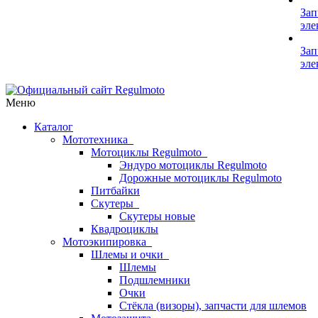
Зап
эле
Зап
эле
Меню
Каталог
Мототехника
Мотоциклы Regulmoto
Эндуро мотоциклы Regulmoto
Дорожные мотоциклы Regulmoto
Питбайки
Скутеры
Скутеры новые
Квадроциклы
Мотоэкипировка
Шлемы и очки
Шлемы
Подшлемники
Очки
Стёкла (визоры), запчасти для шлемов