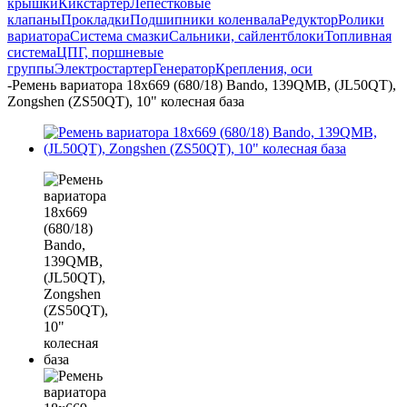
крышки
Кикстартер
Лепестковые
клапаны
Прокладки
Подшипники коленвала
Редуктор
Ролики
вариатора
Система смазки
Сальники, сайлентблоки
Топливная
система
ЦПГ, поршневые
группы
Электростартер
Генератор
Крепления, оси
-
Ремень вариатора 18x669 (680/18) Bando, 139QMB, (JL50QT),
Zongshen (ZS50QT), 10" колесная база