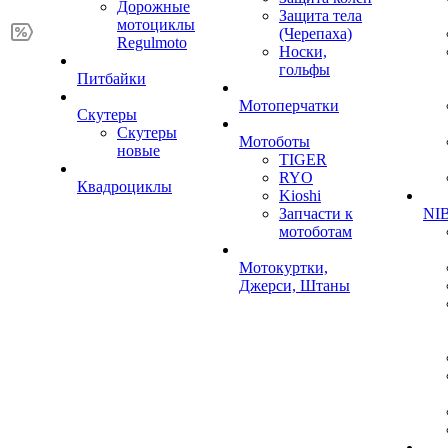
Дорожные
Защита тела
мотоциклы
(Черепаха)
Regulmoto
Носки,
гольфы
Питбайки
Мотоперчатки
Скутеры
Скутеры
Мотоботы
новые
TIGER
RYO
Квадроциклы
Kioshi
Запчасти к
NIB
мотоботам
Мотокуртки,
Джерси, Штаны