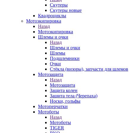
Скутеры
Скутеры новые
Квадроциклы
Мотоэкипировка
Назад
Мотоэкипировка
Шлемы и очки
Назад
Шлемы и очки
Шлемы
Подшлемники
Очки
Стёкла (визоры), запчасти для шлемов
Мотозащита
Назад
Мотозащита
Защита колен
Защита тела (Черепаха)
Носки, гольфы
Мотоперчатки
Мотоботы
Назад
Мотоботы
TIGER