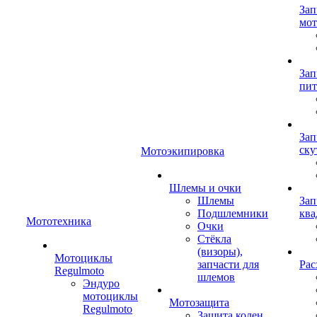
Зап
мот
Зап
пит
Зап
ску
Мотоэкипировка
Шлемы и очки
Шлемы
Зап
Подшлемники
ква
Мототехника
Очки
Стёкла
(визоры),
Мотоциклы
запчасти для
Рас
Regulmoto
шлемов
Эндуро
мотоциклы
Мотозащита
Regulmoto
Защита колен