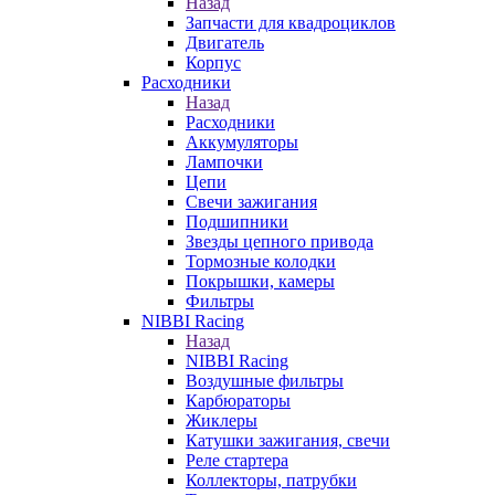
Назад
Запчасти для квадроциклов
Двигатель
Корпус
Расходники
Назад
Расходники
Аккумуляторы
Лампочки
Цепи
Свечи зажигания
Подшипники
Звезды цепного привода
Тормозные колодки
Покрышки, камеры
Фильтры
NIBBI Racing
Назад
NIBBI Racing
Воздушные фильтры
Карбюраторы
Жиклеры
Катушки зажигания, свечи
Реле стартера
Коллекторы, патрубки