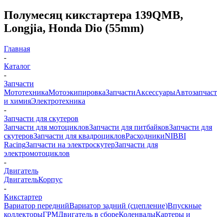
Полумесяц кикстартера 139QMB,
Longjia, Honda Dio (55mm)
Главная
-
Каталог
-
Запчасти
Мототехника
Мотоэкипировка
Запчасти
Аксессуары
Автозапчас
и химия
Электротехника
-
Запчасти для скутеров
Запчасти для мотоциклов
Запчасти для питбайков
Запчасти для
скутеров
Запчасти для квадроциклов
Расходники
NIBBI
Racing
Запчасти на электроскутер
Запчасти для
электромотоциклов
-
Двигатель
Двигатель
Корпус
-
Кикстартер
Вариатор передний
Вариатор задний (сцепление)
Впускные
коллекторы
ГРМ
Двигатель в сборе
Коленвалы
Картеры и