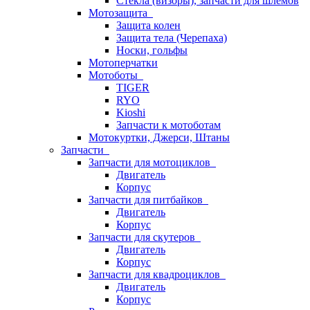
Стёкла (визоры), запчасти для шлемов
Мотозащита
Защита колен
Защита тела (Черепаха)
Носки, гольфы
Мотоперчатки
Мотоботы
TIGER
RYO
Kioshi
Запчасти к мотоботам
Мотокуртки, Джерси, Штаны
Запчасти
Запчасти для мотоциклов
Двигатель
Корпус
Запчасти для питбайков
Двигатель
Корпус
Запчасти для скутеров
Двигатель
Корпус
Запчасти для квадроциклов
Двигатель
Корпус