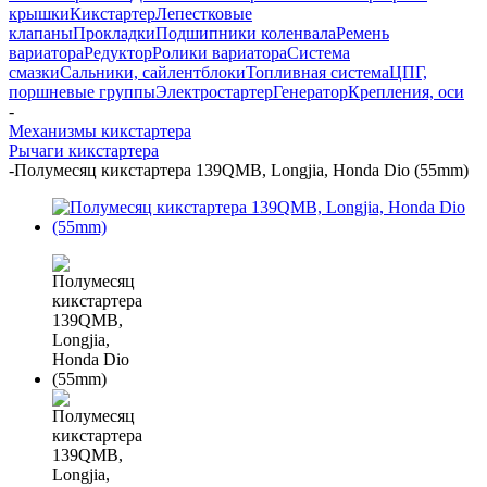
крышки
Кикстартер
Лепестковые
клапаны
Прокладки
Подшипники коленвала
Ремень
вариатора
Редуктор
Ролики вариатора
Система
смазки
Сальники, сайлентблоки
Топливная система
ЦПГ,
поршневые группы
Электростартер
Генератор
Крепления, оси
-
Механизмы кикстартера
Рычаги кикстартера
-
Полумесяц кикстартера 139QMB, Longjia, Honda Dio (55mm)