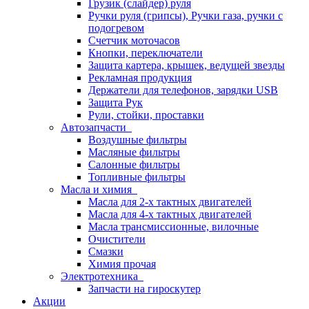
Грузик (слайдер) руля
Ручки руля (грипсы), Ручки газа, ручки с
подогревом
Счетчик моточасов
Кнопки, переключатели
Защита картера, крышек, ведущей звезды
Рекламная продукция
Держатели для телефонов, зарядки USB
Защита Рук
Рули, стойки, проставки
Автозапчасти
Воздушные фильтры
Масляные фильтры
Салонные фильтры
Топливные фильтры
Масла и химия
Масла для 2-х тактных двигателей
Масла для 4-х тактных двигателей
Масла трансмиссионные, вилочные
Очистители
Смазки
Химия прочая
Электротехника
Запчасти на гироскутер
Акции