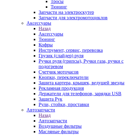
Тросы
Тюнинг
Запчасти на электроскутер
Запчасти для электромотоциклов
Аксессуары
Назад
Аксессуары
Тюнинг
Кофры
Инструмент, сервис, перевозка
Грузик (слайдер) руля
Ручки руля (грипсы), Ручки газа, ручки с
подогревом
Счетчик моточасов
Кнопки, переключатели
Защита картера, крышек, ведущей звезды
Рекламная продукция
Держатели для телефонов, зарядки USB
Защита Рук
Рули, стойки, проставки
Автозапчасти
Назад
Автозапчасти
Воздушные фильтры
Масляные фильтры