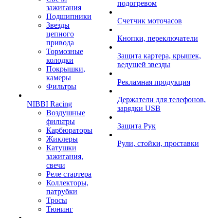
подогревом
зажигания
Подшипники
Счетчик моточасов
Звезды
цепного
Кнопки, переключатели
привода
Тормозные
Защита картера, крышек,
колодки
ведущей звезды
Покрышки,
камеры
Рекламная продукция
Фильтры
Держатели для телефонов,
NIBBI Racing
зарядки USB
Воздушные
фильтры
Защита Рук
Карбюраторы
Жиклеры
Рули, стойки, проставки
Катушки
зажигания,
свечи
Реле стартера
Коллекторы,
патрубки
Тросы
Тюнинг