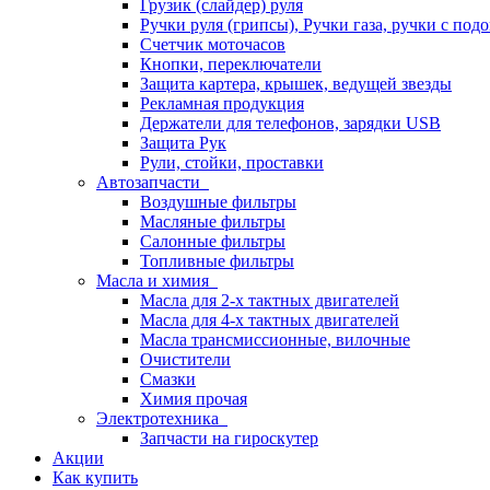
Грузик (слайдер) руля
Ручки руля (грипсы), Ручки газа, ручки с под
Счетчик моточасов
Кнопки, переключатели
Защита картера, крышек, ведущей звезды
Рекламная продукция
Держатели для телефонов, зарядки USB
Защита Рук
Рули, стойки, проставки
Автозапчасти
Воздушные фильтры
Масляные фильтры
Салонные фильтры
Топливные фильтры
Масла и химия
Масла для 2-х тактных двигателей
Масла для 4-х тактных двигателей
Масла трансмиссионные, вилочные
Очистители
Смазки
Химия прочая
Электротехника
Запчасти на гироскутер
Акции
Как купить