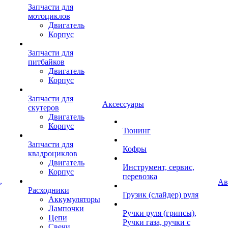
Запчасти для
мотоциклов
Двигатель
Корпус
Запчасти для
питбайков
Двигатель
Корпус
Запчасти для
Аксессуары
скутеров
Двигатель
Корпус
Тюнинг
Запчасти для
Кофры
квадроциклов
Двигатель
Инструмент, сервис,
Корпус
перевозка
,
Ав
Расходники
Грузик (слайдер) руля
Аккумуляторы
Лампочки
Ручки руля (грипсы),
Цепи
Ручки газа, ручки с
Свечи