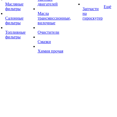
Масляные
двигателей
Ещё
фильтры
Запчасти
Масла
на
Салонные
трансмиссионные,
гироскутер
фильтры
вилочные
Топливные
Очистители
фильтры
Смазки
Химия прочая