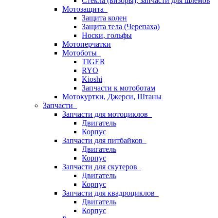
Стёкла (визоры), запчасти для шлемов
Мотозащита
Защита колен
Защита тела (Черепаха)
Носки, гольфы
Мотоперчатки
Мотоботы
TIGER
RYO
Kioshi
Запчасти к мотоботам
Мотокуртки, Джерси, Штаны
Запчасти
Запчасти для мотоциклов
Двигатель
Корпус
Запчасти для питбайков
Двигатель
Корпус
Запчасти для скутеров
Двигатель
Корпус
Запчасти для квадроциклов
Двигатель
Корпус