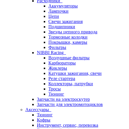
Расходники
Аккумуляторы
Лампочки
Цепи
Свечи зажигания
Подшипники
Звезды цепного привода
Тормозные колодки
Покрышки, камеры
Фильтры
NIBBI Racing
Воздушные фильтры
Карбюраторы
Жиклеры
Катушки зажигания, свечи
Реле стартера
Коллекторы, патрубки
Тросы
Тюнинг
Запчасти на электроскутер
Запчасти для электромотоциклов
Аксессуары
Тюнинг
Кофры
Инструмент, сервис, перевозка