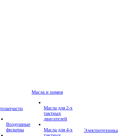
Масла и химия
Масла для 2-х
тозапчасти
тактных
двигателей
Воздушные
фильтры
Масла для 4-х
Электротехника
тактных