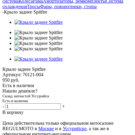
система
Колеса
Рама
Амортизаторы, ремкомплекты
Система
охлаждения
Тросы
Фары, поворотники, стопы
-
Крыло заднее Spitfire
Крыло заднее Spitfire
Артикул:
70121-004
950
руб.
Есть в наличии
Нашли дешевле?
Склад запчастей Уссурийск
Есть в наличии
-
+
В корзину
Цена действительна только официальном мотосалоне
REGULMOTO в
Москве
и в
Уссурийске
, а так же в
официальном интернет-магазине.