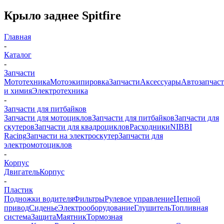
Крыло заднее Spitfire
Главная
-
Каталог
-
Запчасти
Мототехника
Мотоэкипировка
Запчасти
Аксессуары
Автозапчас
и химия
Электротехника
-
Запчасти для питбайков
Запчасти для мотоциклов
Запчасти для питбайков
Запчасти для
скутеров
Запчасти для квадроциклов
Расходники
NIBBI
Racing
Запчасти на электроскутер
Запчасти для
электромотоциклов
-
Корпус
Двигатель
Корпус
-
Пластик
Подножки водителя
Фильтры
Рулевое управление
Цепной
привод
Сиденье
Электрооборудование
Глушитель
Топливная
система
Защита
Маятник
Тормозная