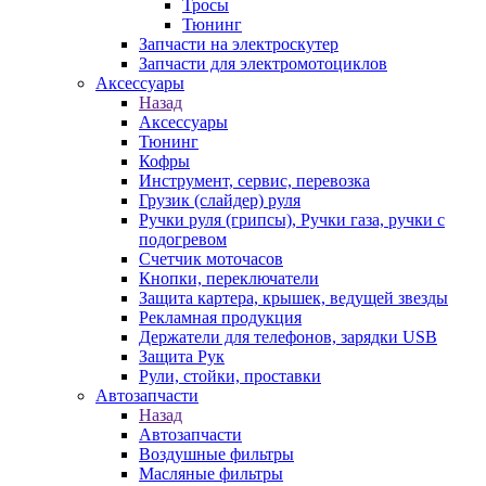
Тросы
Тюнинг
Запчасти на электроскутер
Запчасти для электромотоциклов
Аксессуары
Назад
Аксессуары
Тюнинг
Кофры
Инструмент, сервис, перевозка
Грузик (слайдер) руля
Ручки руля (грипсы), Ручки газа, ручки с
подогревом
Счетчик моточасов
Кнопки, переключатели
Защита картера, крышек, ведущей звезды
Рекламная продукция
Держатели для телефонов, зарядки USB
Защита Рук
Рули, стойки, проставки
Автозапчасти
Назад
Автозапчасти
Воздушные фильтры
Масляные фильтры