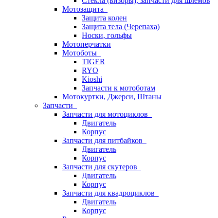
Стёкла (визоры), запчасти для шлемов
Мотозащита
Защита колен
Защита тела (Черепаха)
Носки, гольфы
Мотоперчатки
Мотоботы
TIGER
RYO
Kioshi
Запчасти к мотоботам
Мотокуртки, Джерси, Штаны
Запчасти
Запчасти для мотоциклов
Двигатель
Корпус
Запчасти для питбайков
Двигатель
Корпус
Запчасти для скутеров
Двигатель
Корпус
Запчасти для квадроциклов
Двигатель
Корпус