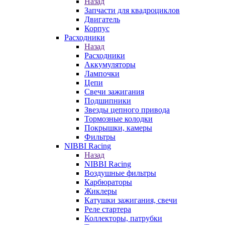
Назад
Запчасти для квадроциклов
Двигатель
Корпус
Расходники
Назад
Расходники
Аккумуляторы
Лампочки
Цепи
Свечи зажигания
Подшипники
Звезды цепного привода
Тормозные колодки
Покрышки, камеры
Фильтры
NIBBI Racing
Назад
NIBBI Racing
Воздушные фильтры
Карбюраторы
Жиклеры
Катушки зажигания, свечи
Реле стартера
Коллекторы, патрубки