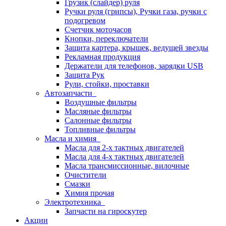
Грузик (слайдер) руля
Ручки руля (грипсы), Ручки газа, ручки с
подогревом
Счетчик моточасов
Кнопки, переключатели
Защита картера, крышек, ведущей звезды
Рекламная продукция
Держатели для телефонов, зарядки USB
Защита Рук
Рули, стойки, проставки
Автозапчасти
Воздушные фильтры
Масляные фильтры
Салонные фильтры
Топливные фильтры
Масла и химия
Масла для 2-х тактных двигателей
Масла для 4-х тактных двигателей
Масла трансмиссионные, вилочные
Очистители
Смазки
Химия прочая
Электротехника
Запчасти на гироскутер
Акции