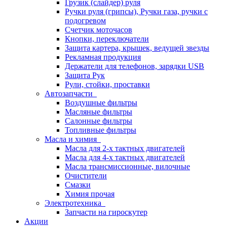
Грузик (слайдер) руля
Ручки руля (грипсы), Ручки газа, ручки с
подогревом
Счетчик моточасов
Кнопки, переключатели
Защита картера, крышек, ведущей звезды
Рекламная продукция
Держатели для телефонов, зарядки USB
Защита Рук
Рули, стойки, проставки
Автозапчасти
Воздушные фильтры
Масляные фильтры
Салонные фильтры
Топливные фильтры
Масла и химия
Масла для 2-х тактных двигателей
Масла для 4-х тактных двигателей
Масла трансмиссионные, вилочные
Очистители
Смазки
Химия прочая
Электротехника
Запчасти на гироскутер
Акции