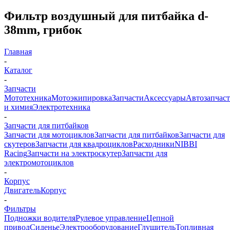
Фильтр воздушный для питбайка d-
38mm, грибок
Главная
-
Каталог
-
Запчасти
Мототехника
Мотоэкипировка
Запчасти
Аксессуары
Автозапчас
и химия
Электротехника
-
Запчасти для питбайков
Запчасти для мотоциклов
Запчасти для питбайков
Запчасти для
скутеров
Запчасти для квадроциклов
Расходники
NIBBI
Racing
Запчасти на электроскутер
Запчасти для
электромотоциклов
-
Корпус
Двигатель
Корпус
-
Фильтры
Подножки водителя
Рулевое управление
Цепной
привод
Сиденье
Электрооборудование
Глушитель
Топливная