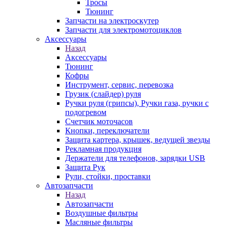
Тросы
Тюнинг
Запчасти на электроскутер
Запчасти для электромотоциклов
Аксессуары
Назад
Аксессуары
Тюнинг
Кофры
Инструмент, сервис, перевозка
Грузик (слайдер) руля
Ручки руля (грипсы), Ручки газа, ручки с
подогревом
Счетчик моточасов
Кнопки, переключатели
Защита картера, крышек, ведущей звезды
Рекламная продукция
Держатели для телефонов, зарядки USB
Защита Рук
Рули, стойки, проставки
Автозапчасти
Назад
Автозапчасти
Воздушные фильтры
Масляные фильтры