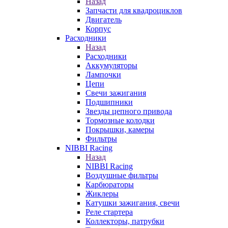
Назад
Запчасти для квадроциклов
Двигатель
Корпус
Расходники
Назад
Расходники
Аккумуляторы
Лампочки
Цепи
Свечи зажигания
Подшипники
Звезды цепного привода
Тормозные колодки
Покрышки, камеры
Фильтры
NIBBI Racing
Назад
NIBBI Racing
Воздушные фильтры
Карбюраторы
Жиклеры
Катушки зажигания, свечи
Реле стартера
Коллекторы, патрубки