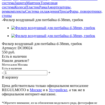
система
Защита
Маятник
Тормозная
система
Колеса
Пластик
Рама
Амортизаторы,
ремкомплекты
Система охлаждения
Тросы
Фары, поворотники,
стопы
-
Фильтр воздушный для питбайка d-38mm, грибок
Фильтр воздушный для питбайка d-38mm, грибок
Артикул:
DC09024
550
руб.
Есть в наличии
Нашли дешевле?
Мотосалон Москва
Есть в наличии
-
+
В корзину
Цена действительна только официальном мотосалоне
REGULMOTO в
Москве
и в
Уссурийске
, а так же в
официальном интернет-магазине.
*Обратите внимание, из-за обновления модельного ряда, фотография не