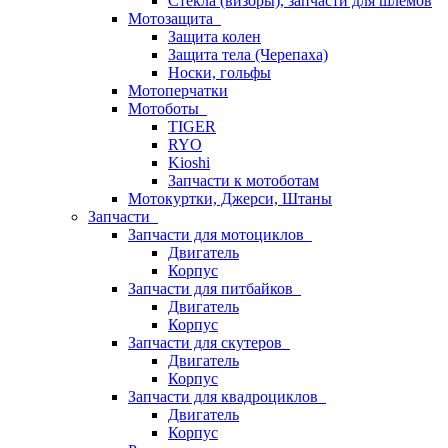
Стёкла (визоры), запчасти для шлемов
Мотозащита
Защита колен
Защита тела (Черепаха)
Носки, гольфы
Мотоперчатки
Мотоботы
TIGER
RYO
Kioshi
Запчасти к мотоботам
Мотокуртки, Джерси, Штаны
Запчасти
Запчасти для мотоциклов
Двигатель
Корпус
Запчасти для питбайков
Двигатель
Корпус
Запчасти для скутеров
Двигатель
Корпус
Запчасти для квадроциклов
Двигатель
Корпус