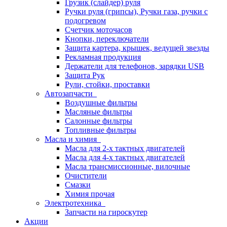
Грузик (слайдер) руля
Ручки руля (грипсы), Ручки газа, ручки с
подогревом
Счетчик моточасов
Кнопки, переключатели
Защита картера, крышек, ведущей звезды
Рекламная продукция
Держатели для телефонов, зарядки USB
Защита Рук
Рули, стойки, проставки
Автозапчасти
Воздушные фильтры
Масляные фильтры
Салонные фильтры
Топливные фильтры
Масла и химия
Масла для 2-х тактных двигателей
Масла для 4-х тактных двигателей
Масла трансмиссионные, вилочные
Очистители
Смазки
Химия прочая
Электротехника
Запчасти на гироскутер
Акции