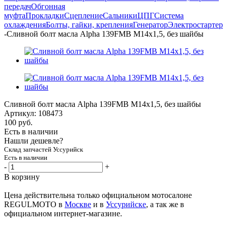
передач
Обгонная
муфта
Прокладки
Сцепление
Сальники
ЦПГ
Система
охлаждения
Болты, гайки, крепления
Генератор
Электростартер
-
Сливной болт масла Alpha 139FMB М14х1,5, без шайбы
Сливной болт масла Alpha 139FMB М14х1,5, без шайбы
Артикул:
108473
100
руб.
Есть в наличии
Нашли дешевле?
Склад запчастей Уссурийск
Есть в наличии
-
+
В корзину
Цена действительна только официальном мотосалоне
REGULMOTO в
Москве
и в
Уссурийске
, а так же в
официальном интернет-магазине.