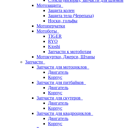
Стёкла (визоры), запчасти для шлемов
Мотозащита
Защита колен
Защита тела (Черепаха)
Носки, гольфы
Мотоперчатки
Мотоботы
TIGER
RYO
Kioshi
Запчасти к мотоботам
Мотокуртки, Джерси, Штаны
Запчасти
Запчасти для мотоциклов
Двигатель
Корпус
Запчасти для питбайков
Двигатель
Корпус
Запчасти для скутеров
Двигатель
Корпус
Запчасти для квадроциклов
Двигатель
Корпус