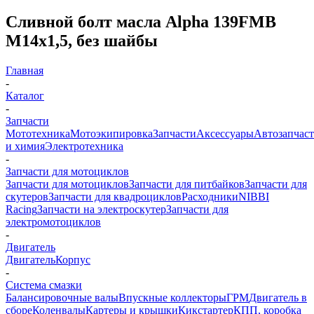
Сливной болт масла Alpha 139FMB
М14х1,5, без шайбы
Главная
-
Каталог
-
Запчасти
Мототехника
Мотоэкипировка
Запчасти
Аксессуары
Автозапчас
и химия
Электротехника
-
Запчасти для мотоциклов
Запчасти для мотоциклов
Запчасти для питбайков
Запчасти для
скутеров
Запчасти для квадроциклов
Расходники
NIBBI
Racing
Запчасти на электроскутер
Запчасти для
электромотоциклов
-
Двигатель
Двигатель
Корпус
-
Система смазки
Балансировочные валы
Впускные коллекторы
ГРМ
Двигатель в
сборе
Коленвалы
Картеры и крышки
Кикстартер
КПП, коробка