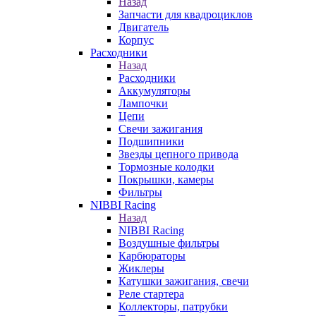
Назад
Запчасти для квадроциклов
Двигатель
Корпус
Расходники
Назад
Расходники
Аккумуляторы
Лампочки
Цепи
Свечи зажигания
Подшипники
Звезды цепного привода
Тормозные колодки
Покрышки, камеры
Фильтры
NIBBI Racing
Назад
NIBBI Racing
Воздушные фильтры
Карбюраторы
Жиклеры
Катушки зажигания, свечи
Реле стартера
Коллекторы, патрубки