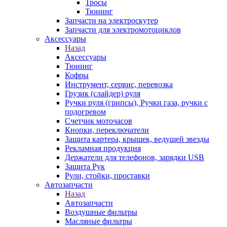
Тросы
Тюнинг
Запчасти на электроскутер
Запчасти для электромотоциклов
Аксессуары
Назад
Аксессуары
Тюнинг
Кофры
Инструмент, сервис, перевозка
Грузик (слайдер) руля
Ручки руля (грипсы), Ручки газа, ручки с
подогревом
Счетчик моточасов
Кнопки, переключатели
Защита картера, крышек, ведущей звезды
Рекламная продукция
Держатели для телефонов, зарядки USB
Защита Рук
Рули, стойки, проставки
Автозапчасти
Назад
Автозапчасти
Воздушные фильтры
Масляные фильтры