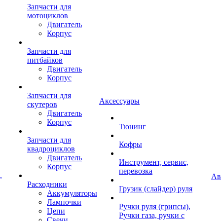
Запчасти для
мотоциклов
Двигатель
Корпус
Запчасти для
питбайков
Двигатель
Корпус
Запчасти для
Аксессуары
скутеров
Двигатель
Корпус
Тюнинг
Запчасти для
Кофры
квадроциклов
Двигатель
Инструмент, сервис,
Корпус
перевозка
,
Ав
Расходники
Грузик (слайдер) руля
Аккумуляторы
Лампочки
Ручки руля (грипсы),
Цепи
Ручки газа, ручки с
Свечи