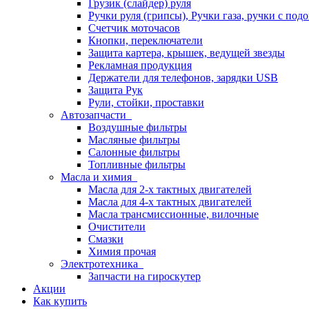
Грузик (слайдер) руля
Ручки руля (грипсы), Ручки газа, ручки с под
Счетчик моточасов
Кнопки, переключатели
Защита картера, крышек, ведущей звезды
Рекламная продукция
Держатели для телефонов, зарядки USB
Защита Рук
Рули, стойки, проставки
Автозапчасти
Воздушные фильтры
Масляные фильтры
Салонные фильтры
Топливные фильтры
Масла и химия
Масла для 2-х тактных двигателей
Масла для 4-х тактных двигателей
Масла трансмиссионные, вилочные
Очистители
Смазки
Химия прочая
Электротехника
Запчасти на гироскутер
Акции
Как купить