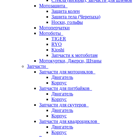
Стёкла (визоры), запчасти для шлемов
Мотозащита
Защита колен
Защита тела (Черепаха)
Носки, гольфы
Мотоперчатки
Мотоботы
TIGER
RYO
Kioshi
Запчасти к мотоботам
Мотокуртки, Джерси, Штаны
Запчасти
Запчасти для мотоциклов
Двигатель
Корпус
Запчасти для питбайков
Двигатель
Корпус
Запчасти для скутеров
Двигатель
Корпус
Запчасти для квадроциклов
Двигатель
Корпус