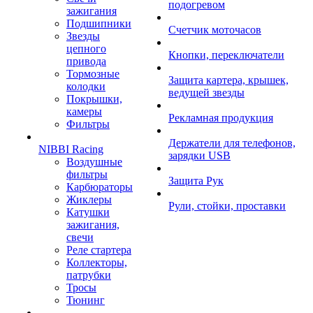
подогревом
зажигания
Подшипники
Счетчик моточасов
Звезды
цепного
Кнопки, переключатели
привода
Тормозные
Защита картера, крышек,
колодки
ведущей звезды
Покрышки,
камеры
Рекламная продукция
Фильтры
Держатели для телефонов,
NIBBI Racing
зарядки USB
Воздушные
фильтры
Защита Рук
Карбюраторы
Жиклеры
Рули, стойки, проставки
Катушки
зажигания,
свечи
Реле стартера
Коллекторы,
патрубки
Тросы
Тюнинг