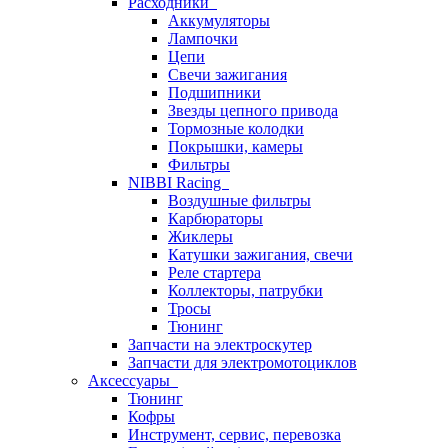
Расходники
Аккумуляторы
Лампочки
Цепи
Свечи зажигания
Подшипники
Звезды цепного привода
Тормозные колодки
Покрышки, камеры
Фильтры
NIBBI Racing
Воздушные фильтры
Карбюраторы
Жиклеры
Катушки зажигания, свечи
Реле стартера
Коллекторы, патрубки
Тросы
Тюнинг
Запчасти на электроскутер
Запчасти для электромотоциклов
Аксессуары
Тюнинг
Кофры
Инструмент, сервис, перевозка