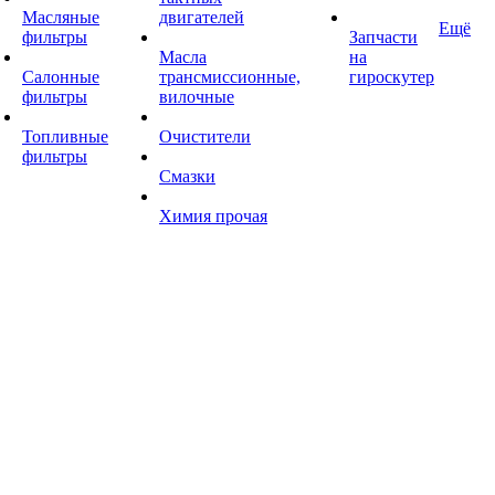
Масляные
двигателей
Ещё
фильтры
Запчасти
Масла
на
Салонные
трансмиссионные,
гироскутер
фильтры
вилочные
Топливные
Очистители
фильтры
Смазки
Химия прочая