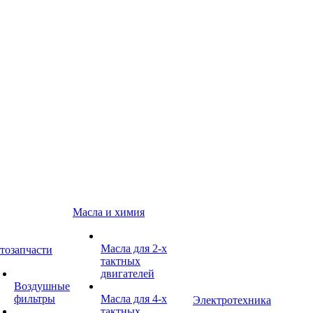
Масла и химия
Масла для 2-х
тозапчасти
тактных
двигателей
Воздушные
фильтры
Масла для 4-х
Электротехника
тактных