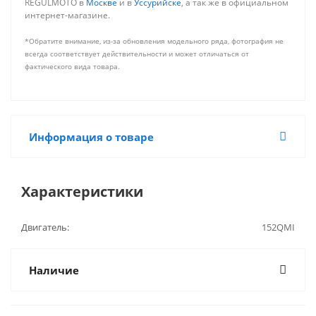
REGULMOTO в
Москве
и в
Уссурийске
, а так же в официальном
интернет-магазине.
*Обратите внимание, из-за обновления модельного ряда, фотография не
всегда соответствует действительности и может отличаться от
фактического вида товара.
Информация о товаре
Характеристики
Двигатель:
152QMI
Наличие