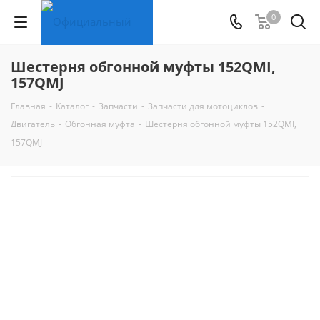
0
Шестерня обгонной муфты 152QMI,
157QMJ
Главная
-
Каталог
-
Запчасти
-
Запчасти для мотоциклов
-
Двигатель
-
Обгонная муфта
-
Шестерня обгонной муфты 152QMI,
157QMJ