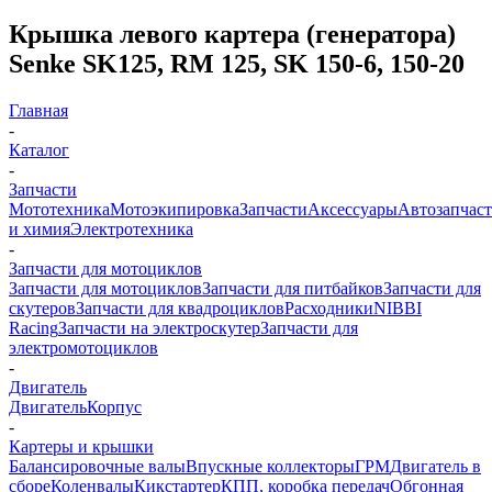
Крышка левого картера (генератора)
Senke SK125, RM 125, SK 150-6, 150-20
Главная
-
Каталог
-
Запчасти
Мототехника
Мотоэкипировка
Запчасти
Аксессуары
Автозапчас
и химия
Электротехника
-
Запчасти для мотоциклов
Запчасти для мотоциклов
Запчасти для питбайков
Запчасти для
скутеров
Запчасти для квадроциклов
Расходники
NIBBI
Racing
Запчасти на электроскутер
Запчасти для
электромотоциклов
-
Двигатель
Двигатель
Корпус
-
Картеры и крышки
Балансировочные валы
Впускные коллекторы
ГРМ
Двигатель в
сборе
Коленвалы
Кикстартер
КПП, коробка передач
Обгонная