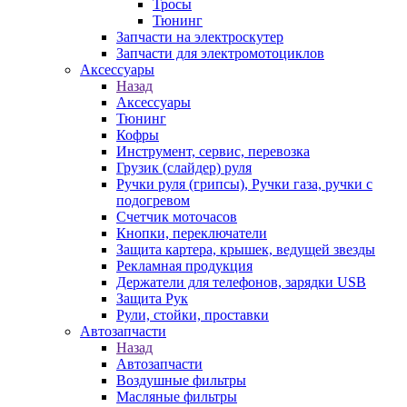
Тросы
Тюнинг
Запчасти на электроскутер
Запчасти для электромотоциклов
Аксессуары
Назад
Аксессуары
Тюнинг
Кофры
Инструмент, сервис, перевозка
Грузик (слайдер) руля
Ручки руля (грипсы), Ручки газа, ручки с
подогревом
Счетчик моточасов
Кнопки, переключатели
Защита картера, крышек, ведущей звезды
Рекламная продукция
Держатели для телефонов, зарядки USB
Защита Рук
Рули, стойки, проставки
Автозапчасти
Назад
Автозапчасти
Воздушные фильтры
Масляные фильтры