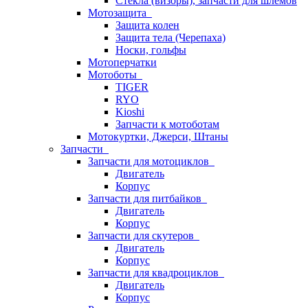
Стёкла (визоры), запчасти для шлемов
Мотозащита
Защита колен
Защита тела (Черепаха)
Носки, гольфы
Мотоперчатки
Мотоботы
TIGER
RYO
Kioshi
Запчасти к мотоботам
Мотокуртки, Джерси, Штаны
Запчасти
Запчасти для мотоциклов
Двигатель
Корпус
Запчасти для питбайков
Двигатель
Корпус
Запчасти для скутеров
Двигатель
Корпус
Запчасти для квадроциклов
Двигатель
Корпус