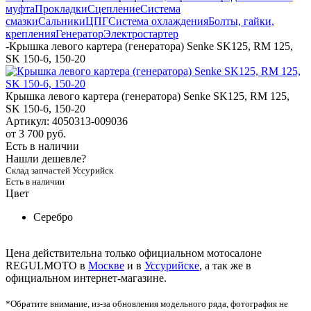
муфта
Прокладки
Сцепление
Система
смазки
Сальники
ЦПГ
Система охлаждения
Болты, гайки,
крепления
Генератор
Электростартер
-
Крышка левого картера (генератора) Senke SK125, RM 125,
SK 150-6, 150-20
Крышка левого картера (генератора) Senke SK125, RM 125,
SK 150-6, 150-20
Артикул:
4050313-009036
от
3 700 руб.
Есть в наличии
Нашли дешевле?
Склад запчастей Уссурийск
Есть в наличии
Цвет
Серебро
Цена действительна только официальном мотосалоне
REGULMOTO в
Москве
и в
Уссурийске
, а так же в
официальном интернет-магазине.
*Обратите внимание, из-за обновления модельного ряда, фотография не