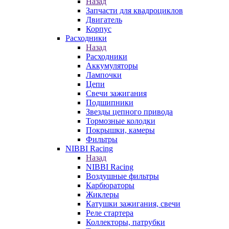
Назад
Запчасти для квадроциклов
Двигатель
Корпус
Расходники
Назад
Расходники
Аккумуляторы
Лампочки
Цепи
Свечи зажигания
Подшипники
Звезды цепного привода
Тормозные колодки
Покрышки, камеры
Фильтры
NIBBI Racing
Назад
NIBBI Racing
Воздушные фильтры
Карбюраторы
Жиклеры
Катушки зажигания, свечи
Реле стартера
Коллекторы, патрубки