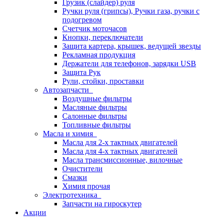
Грузик (слайдер) руля
Ручки руля (грипсы), Ручки газа, ручки с
подогревом
Счетчик моточасов
Кнопки, переключатели
Защита картера, крышек, ведущей звезды
Рекламная продукция
Держатели для телефонов, зарядки USB
Защита Рук
Рули, стойки, проставки
Автозапчасти
Воздушные фильтры
Масляные фильтры
Салонные фильтры
Топливные фильтры
Масла и химия
Масла для 2-х тактных двигателей
Масла для 4-х тактных двигателей
Масла трансмиссионные, вилочные
Очистители
Смазки
Химия прочая
Электротехника
Запчасти на гироскутер
Акции