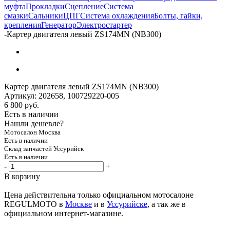
муфта
Прокладки
Сцепление
Система
смазки
Сальники
ЦПГ
Система охлаждения
Болты, гайки,
крепления
Генератор
Электростартер
-
Картер двигателя левый ZS174MN (NB300)
Картер двигателя левый ZS174MN (NB300)
Артикул:
202658, 100729220-005
6 800
руб.
Есть в наличии
Нашли дешевле?
Мотосалон Москва
Есть в наличии
Склад запчастей Уссурийск
Есть в наличии
-
+
В корзину
Цена действительна только официальном мотосалоне
REGULMOTO в
Москве
и в
Уссурийске
, а так же в
официальном интернет-магазине.