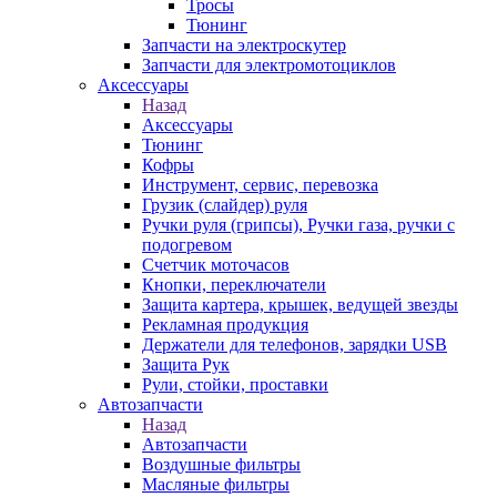
Тросы
Тюнинг
Запчасти на электроскутер
Запчасти для электромотоциклов
Аксессуары
Назад
Аксессуары
Тюнинг
Кофры
Инструмент, сервис, перевозка
Грузик (слайдер) руля
Ручки руля (грипсы), Ручки газа, ручки с
подогревом
Счетчик моточасов
Кнопки, переключатели
Защита картера, крышек, ведущей звезды
Рекламная продукция
Держатели для телефонов, зарядки USB
Защита Рук
Рули, стойки, проставки
Автозапчасти
Назад
Автозапчасти
Воздушные фильтры
Масляные фильтры