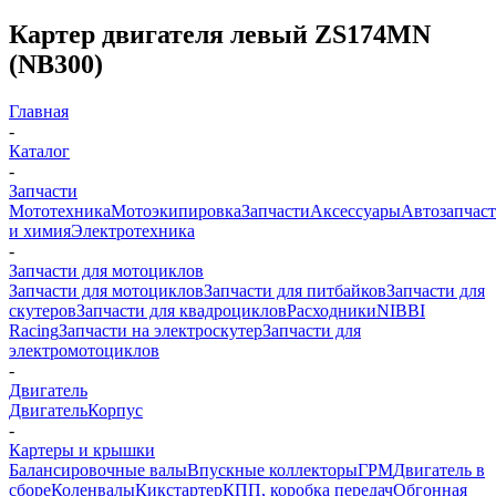
Картер двигателя левый ZS174MN
(NB300)
Главная
-
Каталог
-
Запчасти
Мототехника
Мотоэкипировка
Запчасти
Аксессуары
Автозапчас
и химия
Электротехника
-
Запчасти для мотоциклов
Запчасти для мотоциклов
Запчасти для питбайков
Запчасти для
скутеров
Запчасти для квадроциклов
Расходники
NIBBI
Racing
Запчасти на электроскутер
Запчасти для
электромотоциклов
-
Двигатель
Двигатель
Корпус
-
Картеры и крышки
Балансировочные валы
Впускные коллекторы
ГРМ
Двигатель в
сборе
Коленвалы
Кикстартер
КПП, коробка передач
Обгонная