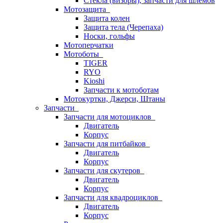
Стёкла (визоры), запчасти для шлемов
Мотозащита
Защита колен
Защита тела (Черепаха)
Носки, гольфы
Мотоперчатки
Мотоботы
TIGER
RYO
Kioshi
Запчасти к мотоботам
Мотокуртки, Джерси, Штаны
Запчасти
Запчасти для мотоциклов
Двигатель
Корпус
Запчасти для питбайков
Двигатель
Корпус
Запчасти для скутеров
Двигатель
Корпус
Запчасти для квадроциклов
Двигатель
Корпус