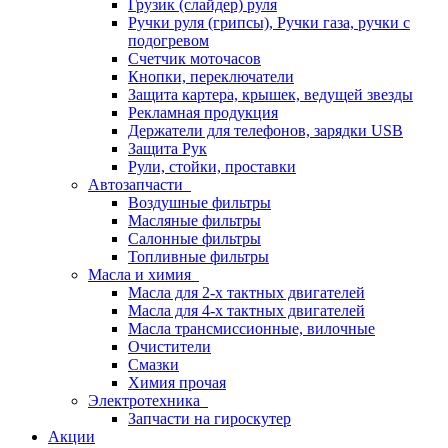
Грузик (слайдер) руля
Ручки руля (грипсы), Ручки газа, ручки с
подогревом
Счетчик моточасов
Кнопки, переключатели
Защита картера, крышек, ведущей звезды
Рекламная продукция
Держатели для телефонов, зарядки USB
Защита Рук
Рули, стойки, проставки
Автозапчасти
Воздушные фильтры
Масляные фильтры
Салонные фильтры
Топливные фильтры
Масла и химия
Масла для 2-х тактных двигателей
Масла для 4-х тактных двигателей
Масла трансмиссионные, вилочные
Очистители
Смазки
Химия прочая
Электротехника
Запчасти на гироскутер
Акции