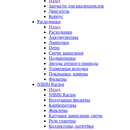
Назад
Запчасти для квадроциклов
Двигатель
Корпус
Расходники
Назад
Расходники
Аккумуляторы
Лампочки
Цепи
Свечи зажигания
Подшипники
Звезды цепного привода
Тормозные колодки
Покрышки, камеры
Фильтры
NIBBI Racing
Назад
NIBBI Racing
Воздушные фильтры
Карбюраторы
Жиклеры
Катушки зажигания, свечи
Реле стартера
Коллекторы, патрубки