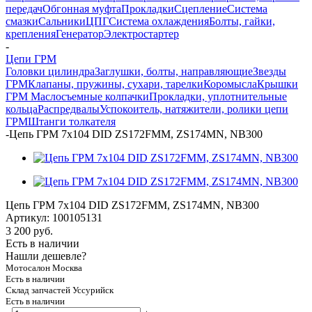
передач
Обгонная муфта
Прокладки
Сцепление
Система
смазки
Сальники
ЦПГ
Система охлаждения
Болты, гайки,
крепления
Генератор
Электростартер
-
Цепи ГРМ
Головки цилиндра
Заглушки, болты, направляющие
Звезды
ГРМ
Клапаны, пружины, сухари, тарелки
Коромысла
Крышки
ГРМ
Маслосъемные колпачки
Прокладки, уплотнительные
кольца
Распредвалы
Успокоитель, натяжители, ролики цепи
ГРМ
Штанги толкателя
-
Цепь ГРМ 7x104 DID ZS172FMM, ZS174MN, NB300
Цепь ГРМ 7x104 DID ZS172FMM, ZS174MN, NB300
Артикул:
100105131
3 200
руб.
Есть в наличии
Нашли дешевле?
Мотосалон Москва
Есть в наличии
Склад запчастей Уссурийск
Есть в наличии