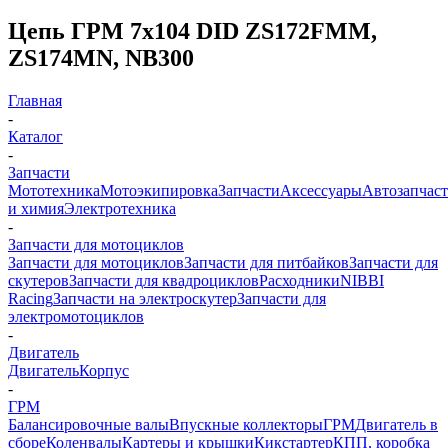
Цепь ГРМ 7x104 DID ZS172FMM,
ZS174MN, NB300
Главная
-
Каталог
-
Запчасти
Мототехника
Мотоэкипировка
Запчасти
Аксессуары
Автозапчас
и химия
Электротехника
-
Запчасти для мотоциклов
Запчасти для мотоциклов
Запчасти для питбайков
Запчасти для
скутеров
Запчасти для квадроциклов
Расходники
NIBBI
Racing
Запчасти на электроскутер
Запчасти для
электромотоциклов
-
Двигатель
Двигатель
Корпус
-
ГРМ
Балансировочные валы
Впускные коллекторы
ГРМ
Двигатель в
сборе
Коленвалы
Картеры и крышки
Кикстартер
КПП, коробка