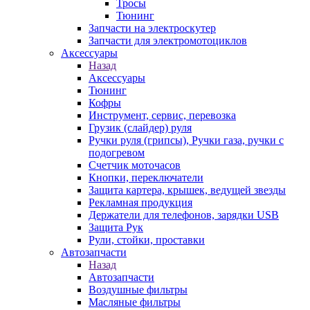
Тросы
Тюнинг
Запчасти на электроскутер
Запчасти для электромотоциклов
Аксессуары
Назад
Аксессуары
Тюнинг
Кофры
Инструмент, сервис, перевозка
Грузик (слайдер) руля
Ручки руля (грипсы), Ручки газа, ручки с
подогревом
Счетчик моточасов
Кнопки, переключатели
Защита картера, крышек, ведущей звезды
Рекламная продукция
Держатели для телефонов, зарядки USB
Защита Рук
Рули, стойки, проставки
Автозапчасти
Назад
Автозапчасти
Воздушные фильтры
Масляные фильтры