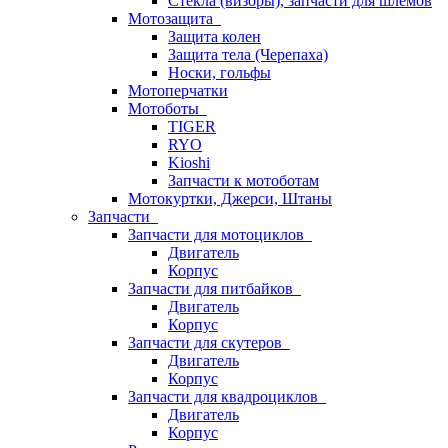
Стёкла (визоры), запчасти для шлемов
Мотозащита
Защита колен
Защита тела (Черепаха)
Носки, гольфы
Мотоперчатки
Мотоботы
TIGER
RYO
Kioshi
Запчасти к мотоботам
Мотокуртки, Джерси, Штаны
Запчасти
Запчасти для мотоциклов
Двигатель
Корпус
Запчасти для питбайков
Двигатель
Корпус
Запчасти для скутеров
Двигатель
Корпус
Запчасти для квадроциклов
Двигатель
Корпус