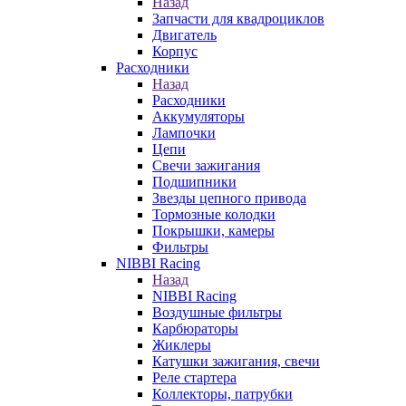
Назад
Запчасти для квадроциклов
Двигатель
Корпус
Расходники
Назад
Расходники
Аккумуляторы
Лампочки
Цепи
Свечи зажигания
Подшипники
Звезды цепного привода
Тормозные колодки
Покрышки, камеры
Фильтры
NIBBI Racing
Назад
NIBBI Racing
Воздушные фильтры
Карбюраторы
Жиклеры
Катушки зажигания, свечи
Реле стартера
Коллекторы, патрубки