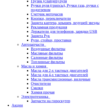
Грузик (слайдер) руля
Ручки руля (грипсы), Ручки газа, ручки с
подогревом
Счетчик моточасов
Кнопки, переключатели
Защита картера, крышек, ведущей звезды
Рекламная продукция
Держатели для телефонов, зарядки USB
Защита Рук
Рули, стойки, проставки
Автозапчасти
Воздушные фильтры
Масляные фильтры
Салонные фильтры
Топливные фильтры
Масла и химия
Масла для 2-х тактных двигателей
Масла для 4-х тактных двигателей
Масла трансмиссионные, вилочные
Очистители
Смазки
Химия прочая
Электротехника
Запчасти на гироскутер
Акции