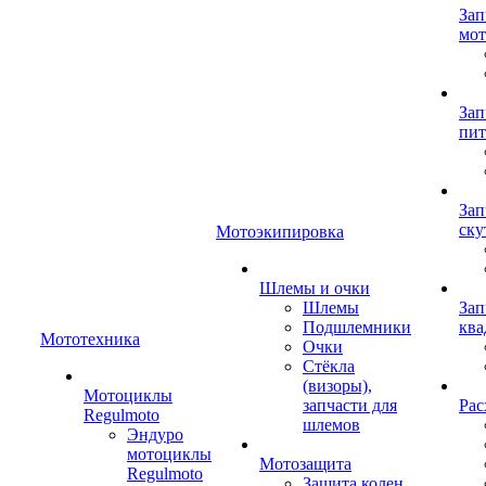
Зап
мот
Зап
пит
Зап
ску
Мотоэкипировка
Шлемы и очки
Шлемы
Зап
Подшлемники
ква
Мототехника
Очки
Стёкла
(визоры),
Мотоциклы
запчасти для
Рас
Regulmoto
шлемов
Эндуро
мотоциклы
Мотозащита
Regulmoto
Защита колен