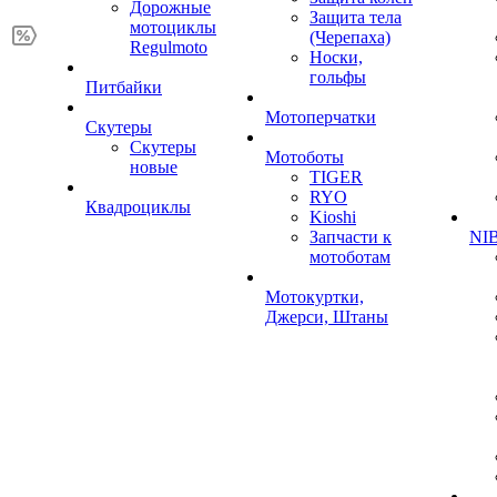
Дорожные
Защита тела
мотоциклы
(Черепаха)
Regulmoto
Носки,
гольфы
Питбайки
Мотоперчатки
Скутеры
Скутеры
Мотоботы
новые
TIGER
RYO
Квадроциклы
Kioshi
Запчасти к
NIB
мотоботам
Мотокуртки,
Джерси, Штаны