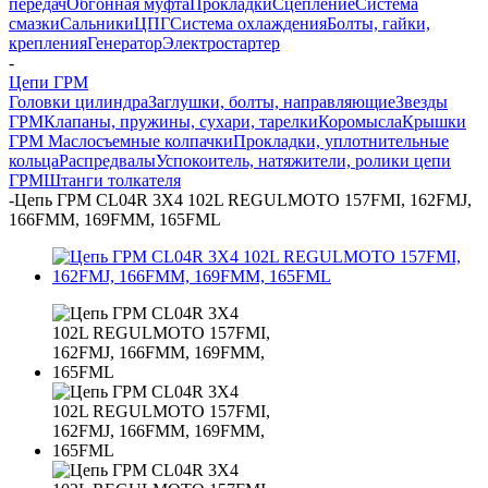
передач
Обгонная муфта
Прокладки
Сцепление
Система
смазки
Сальники
ЦПГ
Система охлаждения
Болты, гайки,
крепления
Генератор
Электростартер
-
Цепи ГРМ
Головки цилиндра
Заглушки, болты, направляющие
Звезды
ГРМ
Клапаны, пружины, сухари, тарелки
Коромысла
Крышки
ГРМ
Маслосъемные колпачки
Прокладки, уплотнительные
кольца
Распредвалы
Успокоитель, натяжители, ролики цепи
ГРМ
Штанги толкателя
-
Цепь ГРМ CL04R 3X4 102L REGULMOTO 157FMI, 162FMJ,
166FMM, 169FMM, 165FML