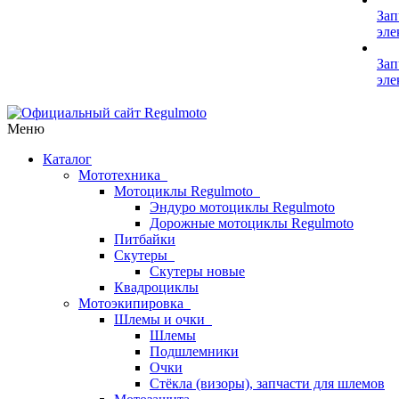
Зап
эле
Зап
эле
Меню
Каталог
Мототехника
Мотоциклы Regulmoto
Эндуро мотоциклы Regulmoto
Дорожные мотоциклы Regulmoto
Питбайки
Скутеры
Скутеры новые
Квадроциклы
Мотоэкипировка
Шлемы и очки
Шлемы
Подшлемники
Очки
Стёкла (визоры), запчасти для шлемов