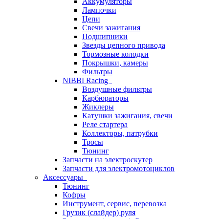
Аккумуляторы
Лампочки
Цепи
Свечи зажигания
Подшипники
Звезды цепного привода
Тормозные колодки
Покрышки, камеры
Фильтры
NIBBI Racing
Воздушные фильтры
Карбюраторы
Жиклеры
Катушки зажигания, свечи
Реле стартера
Коллекторы, патрубки
Тросы
Тюнинг
Запчасти на электроскутер
Запчасти для электромотоциклов
Аксессуары
Тюнинг
Кофры
Инструмент, сервис, перевозка
Грузик (слайдер) руля