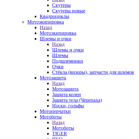
Скутеры
Скутеры новые
Квадроциклы
Мотоэкипировка
Назад
Мотоэкипировка
Шлемы и очки
Назад
Шлемы и очки
Шлемы
Подшлемники
Очки
Стёкла (визоры), запчасти для шлемов
Мотозащита
Назад
Мотозащита
Защита колен
Защита тела (Черепаха)
Носки, гольфы
Мотоперчатки
Мотоботы
Назад
Мотоботы
TIGER