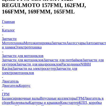
REGULMOTO 157FMI, 162FMJ,
166FMM, 169FMM, 165FML
Главная
-
Каталог
-
Запчасти
Мототехника
Мотоэкипировка
Запчасти
Аксессуары
Автозапчас
и химия
Электротехника
-
Запчасти для мотоциклов
Запчасти для мотоциклов
Запчасти для питбайков
Запчасти для
скутеров
Запчасти для квадроциклов
Расходники
NIBBI
Racing
Запчасти на электроскутер
Запчасти для
электромотоциклов
-
Двигатель
Двигатель
Корпус
-
ГРМ
Балансировочные валы
Впускные коллекторы
ГРМ
Двигатель в
сборе
Коленвалы
Картеры и крышки
Кикстартер
КПП, коробка