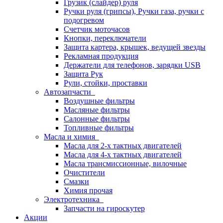
Грузик (слайдер) руля
Ручки руля (грипсы), Ручки газа, ручки с
подогревом
Счетчик моточасов
Кнопки, переключатели
Защита картера, крышек, ведущей звезды
Рекламная продукция
Держатели для телефонов, зарядки USB
Защита Рук
Рули, стойки, проставки
Автозапчасти
Воздушные фильтры
Масляные фильтры
Салонные фильтры
Топливные фильтры
Масла и химия
Масла для 2-х тактных двигателей
Масла для 4-х тактных двигателей
Масла трансмиссионные, вилочные
Очистители
Смазки
Химия прочая
Электротехника
Запчасти на гироскутер
Акции