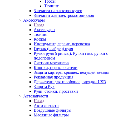
Тросы
Тюнинг
Запчасти на электроскутер
Запчасти для электромотоциклов
Аксессуары
Назад
Аксессуары
Тюнинг
Кофры
Инструмент, сервис, перевозка
Грузик (слайдер) руля
Ручки руля (грипсы), Ручки газа, ручки с
подогревом
Счетчик моточасов
Кнопки, переключатели
Защита картера, крышек, ведущей звезды
Рекламная продукция
Держатели для телефонов, зарядки USB
Защита Рук
Рули, стойки, проставки
Автозапчасти
Назад
Автозапчасти
Воздушные фильтры
Масляные фильтры