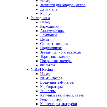
Назад
Запчасти для квадроциклов
Двигатель
Корпус
Расходники
Назад
Расходники
Аккумуляторы
Лампочки
Цепи
Свечи зажигания
Подшипники
Звезды цепного привода
Тормозные колодки
Покрышки, камеры
Фильтры
NIBBI Racing
Назад
NIBBI Racing
Воздушные фильтры
Карбюраторы
Жиклеры
Катушки зажигания, свечи
Реле стартера
Коллекторы, патрубки