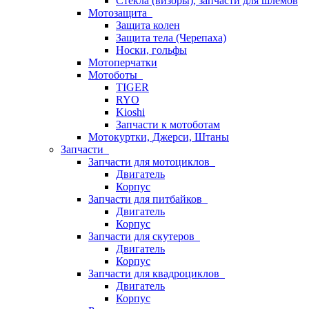
Стёкла (визоры), запчасти для шлемов
Мотозащита
Защита колен
Защита тела (Черепаха)
Носки, гольфы
Мотоперчатки
Мотоботы
TIGER
RYO
Kioshi
Запчасти к мотоботам
Мотокуртки, Джерси, Штаны
Запчасти
Запчасти для мотоциклов
Двигатель
Корпус
Запчасти для питбайков
Двигатель
Корпус
Запчасти для скутеров
Двигатель
Корпус
Запчасти для квадроциклов
Двигатель
Корпус