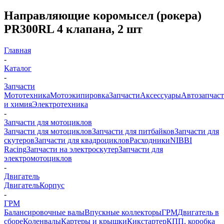
Направляющие коромысел (рокера)
PR300RL 4 клапана, 2 шт
Главная
-
Каталог
-
Запчасти
Мототехника
Мотоэкипировка
Запчасти
Аксессуары
Автозапчас
и химия
Электротехника
-
Запчасти для мотоциклов
Запчасти для мотоциклов
Запчасти для питбайков
Запчасти для
скутеров
Запчасти для квадроциклов
Расходники
NIBBI
Racing
Запчасти на электроскутер
Запчасти для
электромотоциклов
-
Двигатель
Двигатель
Корпус
-
ГРМ
Балансировочные валы
Впускные коллекторы
ГРМ
Двигатель в
сборе
Коленвалы
Картеры и крышки
Кикстартер
КПП, коробка