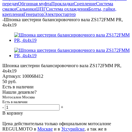
передач
Обгонная муфта
Прокладки
Сцепление
Система
смазки
Сальники
ЦПГ
Система охлаждения
Болты, гайки,
крепления
Генератор
Электростартер
-
Шпонка шестерни балансировочного вала ZS172FMM PR,
4x4x19
Шпонка шестерни балансировочного вала ZS172FMM PR,
4x4x19
Артикул:
100068412
50
руб.
Есть в наличии
Нашли дешевле?
Мотосалон Москва
Есть в наличии
-
+
В корзину
Цена действительна только официальном мотосалоне
REGULMOTO в
Москве
и в
Уссурийске
, а так же в