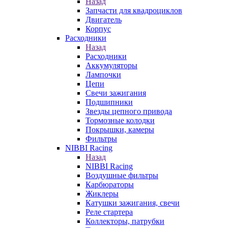
Назад
Запчасти для квадроциклов
Двигатель
Корпус
Расходники
Назад
Расходники
Аккумуляторы
Лампочки
Цепи
Свечи зажигания
Подшипники
Звезды цепного привода
Тормозные колодки
Покрышки, камеры
Фильтры
NIBBI Racing
Назад
NIBBI Racing
Воздушные фильтры
Карбюраторы
Жиклеры
Катушки зажигания, свечи
Реле стартера
Коллекторы, патрубки