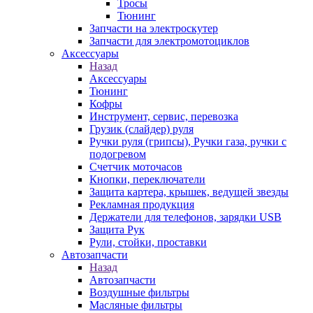
Тросы
Тюнинг
Запчасти на электроскутер
Запчасти для электромотоциклов
Аксессуары
Назад
Аксессуары
Тюнинг
Кофры
Инструмент, сервис, перевозка
Грузик (слайдер) руля
Ручки руля (грипсы), Ручки газа, ручки с
подогревом
Счетчик моточасов
Кнопки, переключатели
Защита картера, крышек, ведущей звезды
Рекламная продукция
Держатели для телефонов, зарядки USB
Защита Рук
Рули, стойки, проставки
Автозапчасти
Назад
Автозапчасти
Воздушные фильтры
Масляные фильтры