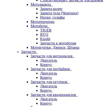
Стёкла (визоры), запчасти для шлемов
Мотозащита
Защита колен
Защита тела (Черепаха)
Носки, гольфы
Мотоперчатки
Мотоботы
TIGER
RYO
Kioshi
Запчасти к мотоботам
Мотокуртки, Джерси, Штаны
Запчасти
Запчасти для мотоциклов
Двигатель
Корпус
Запчасти для питбайков
Двигатель
Корпус
Запчасти для скутеров
Двигатель
Корпус
Запчасти для квадроциклов
Двигатель
Корпус