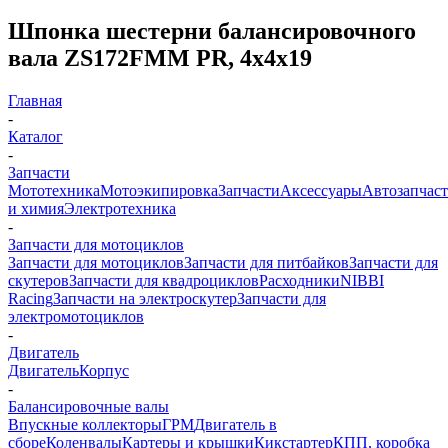
Шпонка шестерни балансировочного
вала ZS172FMM PR, 4x4x19
Главная
-
Каталог
-
Запчасти
Мототехника
Мотоэкипировка
Запчасти
Аксессуары
Автозапчас
и химия
Электротехника
-
Запчасти для мотоциклов
Запчасти для мотоциклов
Запчасти для питбайков
Запчасти для
скутеров
Запчасти для квадроциклов
Расходники
NIBBI
Racing
Запчасти на электроскутер
Запчасти для
электромотоциклов
-
Двигатель
Двигатель
Корпус
-
Балансировочные валы
Впускные коллекторы
ГРМ
Двигатель в
сборе
Коленвалы
Картеры и крышки
Кикстартер
КПП, коробка