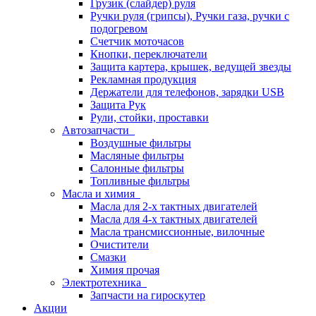
Грузик (слайдер) руля
Ручки руля (грипсы), Ручки газа, ручки с
подогревом
Счетчик моточасов
Кнопки, переключатели
Защита картера, крышек, ведущей звезды
Рекламная продукция
Держатели для телефонов, зарядки USB
Защита Рук
Рули, стойки, проставки
Автозапчасти
Воздушные фильтры
Масляные фильтры
Салонные фильтры
Топливные фильтры
Масла и химия
Масла для 2-х тактных двигателей
Масла для 4-х тактных двигателей
Масла трансмиссионные, вилочные
Очистители
Смазки
Химия прочая
Электротехника
Запчасти на гироскутер
Акции