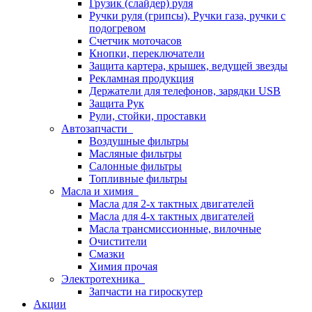
Грузик (слайдер) руля
Ручки руля (грипсы), Ручки газа, ручки с
подогревом
Счетчик моточасов
Кнопки, переключатели
Защита картера, крышек, ведущей звезды
Рекламная продукция
Держатели для телефонов, зарядки USB
Защита Рук
Рули, стойки, проставки
Автозапчасти
Воздушные фильтры
Масляные фильтры
Салонные фильтры
Топливные фильтры
Масла и химия
Масла для 2-х тактных двигателей
Масла для 4-х тактных двигателей
Масла трансмиссионные, вилочные
Очистители
Смазки
Химия прочая
Электротехника
Запчасти на гироскутер
Акции