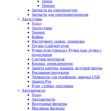
Тросы
Тюнинг
Запчасти на электроскутер
Запчасти для электромотоциклов
Аксессуары
Назад
Аксессуары
Тюнинг
Кофры
Инструмент, сервис, перевозка
Грузик (слайдер) руля
Ручки руля (грипсы), Ручки газа, ручки с
подогревом
Счетчик моточасов
Кнопки, переключатели
Защита картера, крышек, ведущей звезды
Рекламная продукция
Держатели для телефонов, зарядки USB
Защита Рук
Рули, стойки, проставки
Автозапчасти
Назад
Автозапчасти
Воздушные фильтры
Масляные фильтры