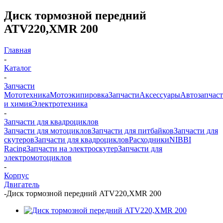
Диск тормозной передний
ATV220,XMR 200
Главная
-
Каталог
-
Запчасти
Мототехника
Мотоэкипировка
Запчасти
Аксессуары
Автозапчас
и химия
Электротехника
-
Запчасти для квадроциклов
Запчасти для мотоциклов
Запчасти для питбайков
Запчасти для
скутеров
Запчасти для квадроциклов
Расходники
NIBBI
Racing
Запчасти на электроскутер
Запчасти для
электромотоциклов
-
Корпус
Двигатель
-
Диск тормозной передний ATV220,XMR 200