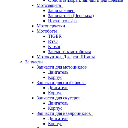
Стёкла (визоры), запчасти для шлемов
Мотозащита
Защита колен
Защита тела (Черепаха)
Носки, гольфы
Мотоперчатки
Мотоботы
TIGER
RYO
Kioshi
Запчасти к мотоботам
Мотокуртки, Джерси, Штаны
Запчасти
Запчасти для мотоциклов
Двигатель
Корпус
Запчасти для питбайков
Двигатель
Корпус
Запчасти для скутеров
Двигатель
Корпус
Запчасти для квадроциклов
Двигатель
Корпус