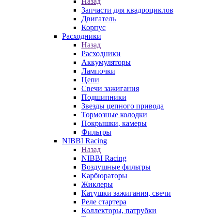
Назад
Запчасти для квадроциклов
Двигатель
Корпус
Расходники
Назад
Расходники
Аккумуляторы
Лампочки
Цепи
Свечи зажигания
Подшипники
Звезды цепного привода
Тормозные колодки
Покрышки, камеры
Фильтры
NIBBI Racing
Назад
NIBBI Racing
Воздушные фильтры
Карбюраторы
Жиклеры
Катушки зажигания, свечи
Реле стартера
Коллекторы, патрубки