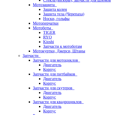
Стёкла (визоры), запчасти для шлемов
Мотозащита
Защита колен
Защита тела (Черепаха)
Носки, гольфы
Мотоперчатки
Мотоботы
TIGER
RYO
Kioshi
Запчасти к мотоботам
Мотокуртки, Джерси, Штаны
Запчасти
Запчасти для мотоциклов
Двигатель
Корпус
Запчасти для питбайков
Двигатель
Корпус
Запчасти для скутеров
Двигатель
Корпус
Запчасти для квадроциклов
Двигатель
Корпус