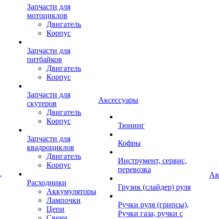
Запчасти для
мотоциклов
Двигатель
Корпус
Запчасти для
питбайков
Двигатель
Корпус
Запчасти для
Аксессуары
скутеров
Двигатель
Корпус
Тюнинг
Запчасти для
Кофры
квадроциклов
Двигатель
Инструмент, сервис,
Корпус
перевозка
,
Ав
Расходники
Грузик (слайдер) руля
Аккумуляторы
Лампочки
Ручки руля (грипсы),
Цепи
Ручки газа, ручки с
Свечи