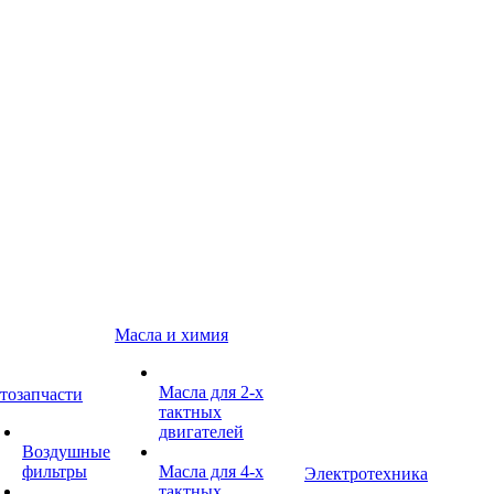
Масла и химия
Масла для 2-х
тозапчасти
тактных
двигателей
Воздушные
фильтры
Масла для 4-х
Электротехника
тактных