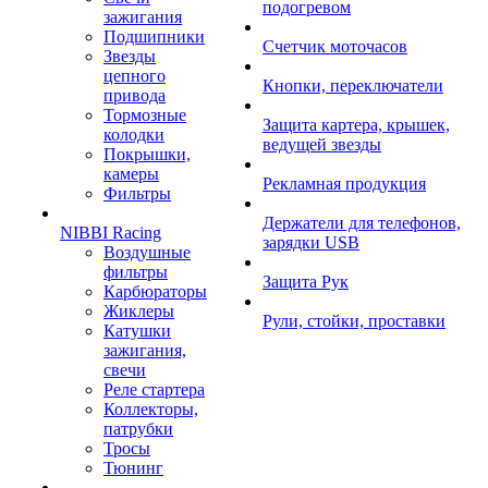
подогревом
зажигания
Подшипники
Счетчик моточасов
Звезды
цепного
Кнопки, переключатели
привода
Тормозные
Защита картера, крышек,
колодки
ведущей звезды
Покрышки,
камеры
Рекламная продукция
Фильтры
Держатели для телефонов,
NIBBI Racing
зарядки USB
Воздушные
фильтры
Защита Рук
Карбюраторы
Жиклеры
Рули, стойки, проставки
Катушки
зажигания,
свечи
Реле стартера
Коллекторы,
патрубки
Тросы
Тюнинг