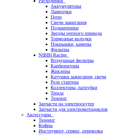
Расходники
Аккумуляторы
Лампочки
Цепи
Свечи зажигания
Подшипники
Звезды цепного привода
Тормозные колодки
Покрышки, камеры
Фильтры
NIBBI Racing
Воздушные фильтры
Карбюраторы
Жиклеры
Катушки зажигания, свечи
Реле стартера
Коллекторы, патрубки
Тросы
Тюнинг
Запчасти на электроскутер
Запчасти для электромотоциклов
Аксессуары
Тюнинг
Кофры
Инструмент, сервис, перевозка