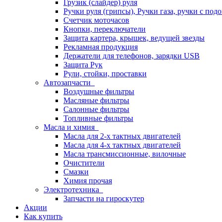
Грузик (слайдер) руля
Ручки руля (грипсы), Ручки газа, ручки с под
Счетчик моточасов
Кнопки, переключатели
Защита картера, крышек, ведущей звезды
Рекламная продукция
Держатели для телефонов, зарядки USB
Защита Рук
Рули, стойки, проставки
Автозапчасти
Воздушные фильтры
Масляные фильтры
Салонные фильтры
Топливные фильтры
Масла и химия
Масла для 2-х тактных двигателей
Масла для 4-х тактных двигателей
Масла трансмиссионные, вилочные
Очистители
Смазки
Химия прочая
Электротехника
Запчасти на гироскутер
Акции
Как купить