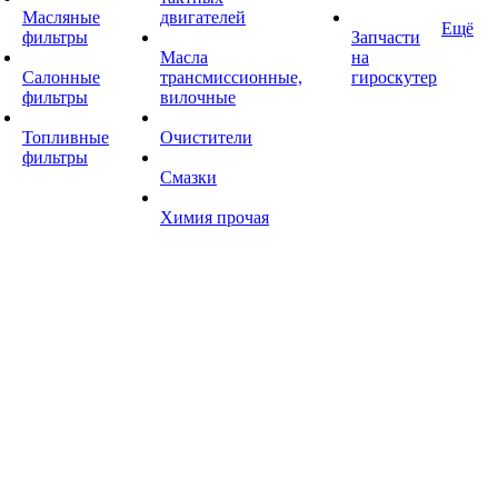
Масляные
двигателей
Ещё
фильтры
Запчасти
Масла
на
Салонные
трансмиссионные,
гироскутер
фильтры
вилочные
Топливные
Очистители
фильтры
Смазки
Химия прочая