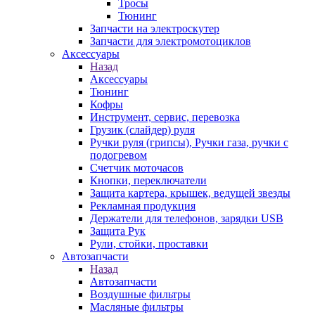
Тросы
Тюнинг
Запчасти на электроскутер
Запчасти для электромотоциклов
Аксессуары
Назад
Аксессуары
Тюнинг
Кофры
Инструмент, сервис, перевозка
Грузик (слайдер) руля
Ручки руля (грипсы), Ручки газа, ручки с
подогревом
Счетчик моточасов
Кнопки, переключатели
Защита картера, крышек, ведущей звезды
Рекламная продукция
Держатели для телефонов, зарядки USB
Защита Рук
Рули, стойки, проставки
Автозапчасти
Назад
Автозапчасти
Воздушные фильтры
Масляные фильтры