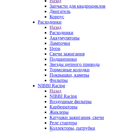
Назад
Запчасти для квадроциклов
Двигатель
Корпус
Расходники
Назад
Расходники
Аккумуляторы
Лампочки
Цепи
Свечи зажигания
Подшипники
Звезды цепного привода
Тормозные колодки
Покрышки, камеры
Фильтры
NIBBI Racing
Назад
NIBBI Racing
Воздушные фильтры
Карбюраторы
Жиклеры
Катушки зажигания, свечи
Реле стартера
Коллекторы, патрубки