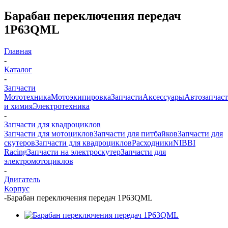
Барабан переключения передач
1P63QML
Главная
-
Каталог
-
Запчасти
Мототехника
Мотоэкипировка
Запчасти
Аксессуары
Автозапчас
и химия
Электротехника
-
Запчасти для квадроциклов
Запчасти для мотоциклов
Запчасти для питбайков
Запчасти для
скутеров
Запчасти для квадроциклов
Расходники
NIBBI
Racing
Запчасти на электроскутер
Запчасти для
электромотоциклов
-
Двигатель
Корпус
-
Барабан переключения передач 1P63QML