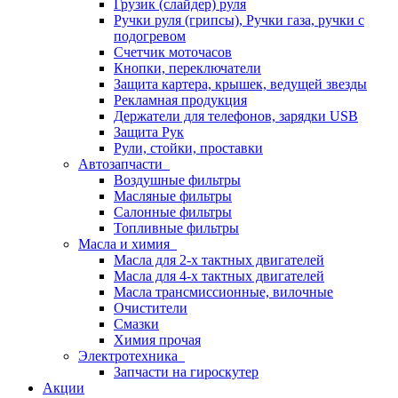
Грузик (слайдер) руля
Ручки руля (грипсы), Ручки газа, ручки с
подогревом
Счетчик моточасов
Кнопки, переключатели
Защита картера, крышек, ведущей звезды
Рекламная продукция
Держатели для телефонов, зарядки USB
Защита Рук
Рули, стойки, проставки
Автозапчасти
Воздушные фильтры
Масляные фильтры
Салонные фильтры
Топливные фильтры
Масла и химия
Масла для 2-х тактных двигателей
Масла для 4-х тактных двигателей
Масла трансмиссионные, вилочные
Очистители
Смазки
Химия прочая
Электротехника
Запчасти на гироскутер
Акции