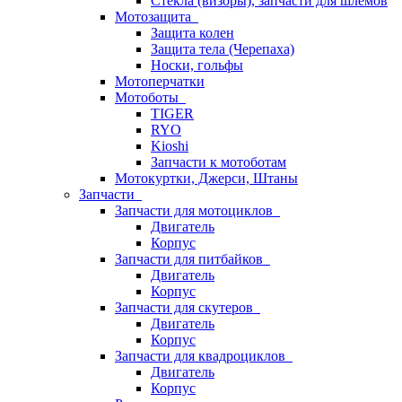
Стёкла (визоры), запчасти для шлемов
Мотозащита
Защита колен
Защита тела (Черепаха)
Носки, гольфы
Мотоперчатки
Мотоботы
TIGER
RYO
Kioshi
Запчасти к мотоботам
Мотокуртки, Джерси, Штаны
Запчасти
Запчасти для мотоциклов
Двигатель
Корпус
Запчасти для питбайков
Двигатель
Корпус
Запчасти для скутеров
Двигатель
Корпус
Запчасти для квадроциклов
Двигатель
Корпус