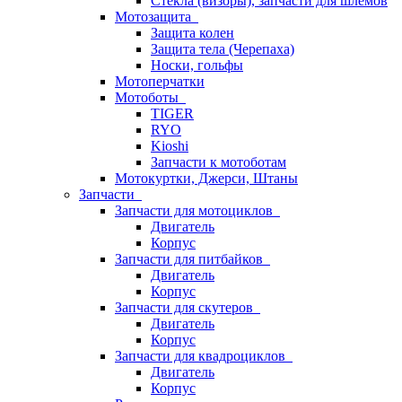
Стёкла (визоры), запчасти для шлемов
Мотозащита
Защита колен
Защита тела (Черепаха)
Носки, гольфы
Мотоперчатки
Мотоботы
TIGER
RYO
Kioshi
Запчасти к мотоботам
Мотокуртки, Джерси, Штаны
Запчасти
Запчасти для мотоциклов
Двигатель
Корпус
Запчасти для питбайков
Двигатель
Корпус
Запчасти для скутеров
Двигатель
Корпус
Запчасти для квадроциклов
Двигатель
Корпус