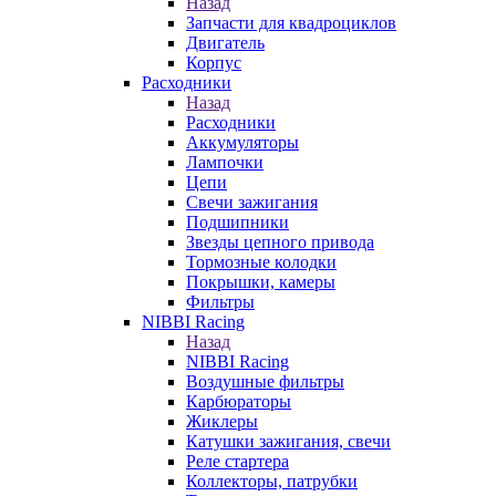
Назад
Запчасти для квадроциклов
Двигатель
Корпус
Расходники
Назад
Расходники
Аккумуляторы
Лампочки
Цепи
Свечи зажигания
Подшипники
Звезды цепного привода
Тормозные колодки
Покрышки, камеры
Фильтры
NIBBI Racing
Назад
NIBBI Racing
Воздушные фильтры
Карбюраторы
Жиклеры
Катушки зажигания, свечи
Реле стартера
Коллекторы, патрубки