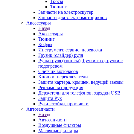
Тросы
Тюнинг
Запчасти на электроскутер
Запчасти для электромотоциклов
Аксессуары
Назад
Аксессуары
Тюнинг
Кофры
Инструмент, сервис, перевозка
Грузик (слайдер) руля
Ручки руля (грипсы), Ручки газа, ручки с
подогревом
Счетчик моточасов
Кнопки, переключатели
Защита картера, крышек, ведущей звезды
Рекламная продукция
Держатели для телефонов, зарядки USB
Защита Рук
Рули, стойки, проставки
Автозапчасти
Назад
Автозапчасти
Воздушные фильтры
Масляные фильтры