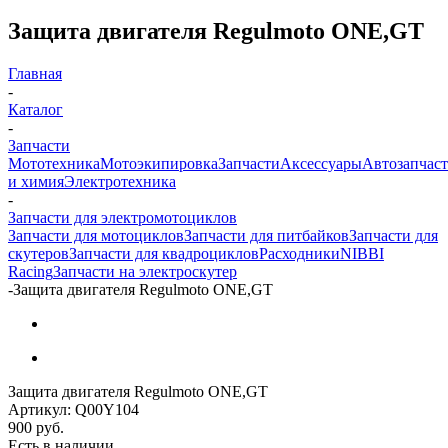
Защита двигателя Regulmoto ONE,GT
Главная
-
Каталог
-
Запчасти
Мототехника
Мотоэкипировка
Запчасти
Аксессуары
Автозапчас
и химия
Электротехника
-
Запчасти для электромотоциклов
Запчасти для мотоциклов
Запчасти для питбайков
Запчасти для
скутеров
Запчасти для квадроциклов
Расходники
NIBBI
Racing
Запчасти на электроскутер
-
Защита двигателя Regulmoto ONE,GT
Защита двигателя Regulmoto ONE,GT
Артикул:
Q00Y104
900
руб.
Есть в наличии