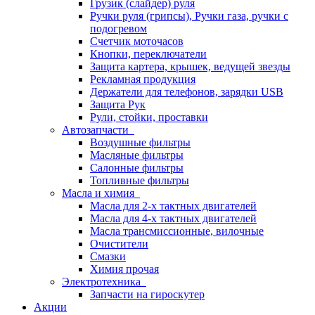
Грузик (слайдер) руля
Ручки руля (грипсы), Ручки газа, ручки с
подогревом
Счетчик моточасов
Кнопки, переключатели
Защита картера, крышек, ведущей звезды
Рекламная продукция
Держатели для телефонов, зарядки USB
Защита Рук
Рули, стойки, проставки
Автозапчасти
Воздушные фильтры
Масляные фильтры
Салонные фильтры
Топливные фильтры
Масла и химия
Масла для 2-х тактных двигателей
Масла для 4-х тактных двигателей
Масла трансмиссионные, вилочные
Очистители
Смазки
Химия прочая
Электротехника
Запчасти на гироскутер
Акции