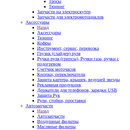
Тросы
Тюнинг
Запчасти на электроскутер
Запчасти для электромотоциклов
Аксессуары
Назад
Аксессуары
Тюнинг
Кофры
Инструмент, сервис, перевозка
Грузик (слайдер) руля
Ручки руля (грипсы), Ручки газа, ручки с
подогревом
Счетчик моточасов
Кнопки, переключатели
Защита картера, крышек, ведущей звезды
Рекламная продукция
Держатели для телефонов, зарядки USB
Защита Рук
Рули, стойки, проставки
Автозапчасти
Назад
Автозапчасти
Воздушные фильтры
Масляные фильтры