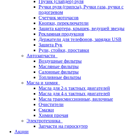
Грузик (слайдер) руля
Ручки руля (грипсы), Ручки газа, ручки с
подогревом
Счетчик моточасов
Кнопки, переключатели
Защита картера, крышек, ведущей звезды
Рекламная продукция
Держатели для телефонов, зарядки USB
Защита Рук
Рули, стойки, проставки
Автозапчасти
Воздушные фильтры
Масляные фильтры
Салонные фильтры
Топливные фильтры
Масла и химия
Масла для 2-х тактных двигателей
Масла для 4-х тактных двигателей
Масла трансмиссионные, вилочные
Очистители
Смазки
Химия прочая
Электротехника
Запчасти на гироскутер
Акции