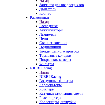
Назад
Запчасти для квадроциклов
Двигатель
Корпус
Расходники
Назад
Расходники
Аккумуляторы
Лампочки
Цепи
Свечи зажигания
Подшипники
Звезды цепного привода
Тормозные колодки
Покрышки, камеры
Фильтры
NIBBI Racing
Назад
NIBBI Racing
Воздушные фильтры
Карбюраторы
Жиклеры
Катушки зажигания, свечи
Реле стартера
Коллекторы, патрубки