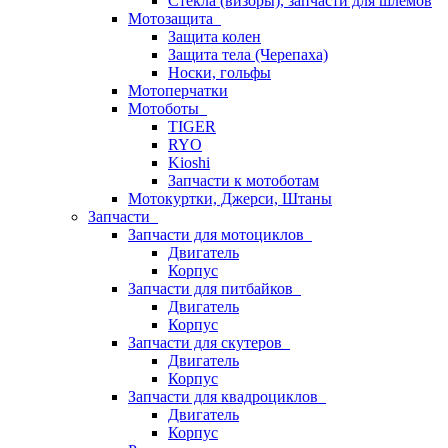
Стёкла (визоры), запчасти для шлемов
Мотозащита
Защита колен
Защита тела (Черепаха)
Носки, гольфы
Мотоперчатки
Мотоботы
TIGER
RYO
Kioshi
Запчасти к мотоботам
Мотокуртки, Джерси, Штаны
Запчасти
Запчасти для мотоциклов
Двигатель
Корпус
Запчасти для питбайков
Двигатель
Корпус
Запчасти для скутеров
Двигатель
Корпус
Запчасти для квадроциклов
Двигатель
Корпус