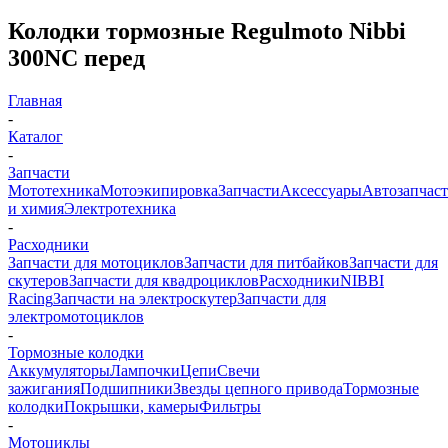
Колодки тормозные Regulmoto Nibbi
300NC перед
Главная
-
Каталог
-
Запчасти
Мототехника
Мотоэкипировка
Запчасти
Аксессуары
Автозапчас
и химия
Электротехника
-
Расходники
Запчасти для мотоциклов
Запчасти для питбайков
Запчасти для
скутеров
Запчасти для квадроциклов
Расходники
NIBBI
Racing
Запчасти на электроскутер
Запчасти для
электромотоциклов
-
Тормозные колодки
Аккумуляторы
Лампочки
Цепи
Свечи
зажигания
Подшипники
Звезды цепного привода
Тормозные
колодки
Покрышки, камеры
Фильтры
-
Мотоциклы