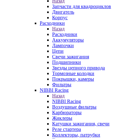
Назад
Запчасти для квадроциклов
Двигатель
Корпус
Расходники
Назад
Расходники
Аккумуляторы
Лампочки
Цепи
Свечи зажигания
Подшипники
Звезды цепного привода
Тормозные колодки
Покрышки, камеры
Фильтры
NIBBI Racing
Назад
NIBBI Racing
Воздушные фильтры
Карбюраторы
Жиклеры
Катушки зажигания, свечи
Реле стартера
Коллекторы, патрубки