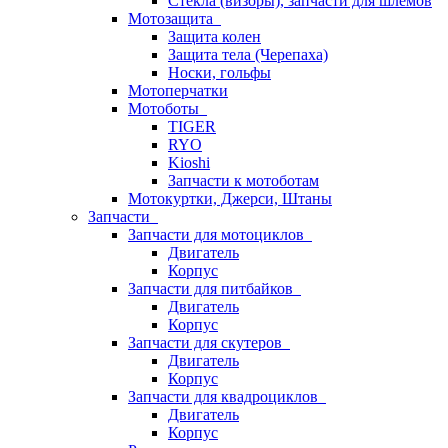
Стёкла (визоры), запчасти для шлемов
Мотозащита
Защита колен
Защита тела (Черепаха)
Носки, гольфы
Мотоперчатки
Мотоботы
TIGER
RYO
Kioshi
Запчасти к мотоботам
Мотокуртки, Джерси, Штаны
Запчасти
Запчасти для мотоциклов
Двигатель
Корпус
Запчасти для питбайков
Двигатель
Корпус
Запчасти для скутеров
Двигатель
Корпус
Запчасти для квадроциклов
Двигатель
Корпус