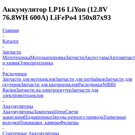
Аккумулятор LP16 LiYon (12.8V
76.8WH 600A) LiFePo4 150x87x93
Главная
-
Каталог
-
Запчасти
Мототехника
Мотоэкипировка
Запчасти
Аксессуары
Автозапчас
и химия
Электротехника
-
Расходники
Запчасти для мотоциклов
Запчасти для питбайков
Запчасти для
скутеров
Запчасти для квадроциклов
Расходники
NIBBI
Racing
Запчасти на электроскутер
Запчасти для
электромотоциклов
-
Аккумуляторы
Аккумуляторы
Лампочки
Цепи
Свечи
зажигания
Подшипники
Звезды цепного привода
Тормозные
колодки
Покрышки, камеры
Фильтры
-
Стартерные Аккумуляторы