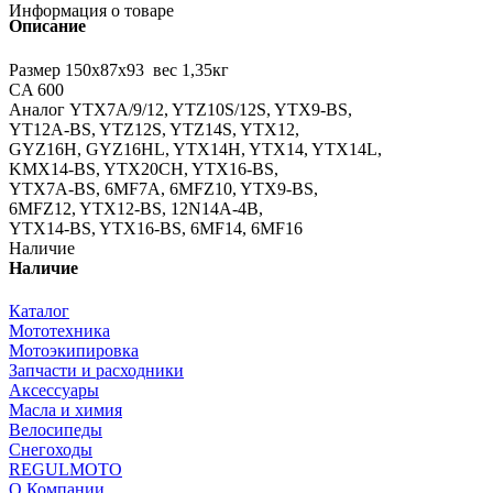
Информация о товаре
Описание
Размер 150x87x93 вес 1,35кг
CA 600
Аналог YTX7A/9/12, YTZ10S/12S, YTX9-BS,
YT12A-BS, YTZ12S, YTZ14S, YTX12,
GYZ16H, GYZ16HL, YTX14H, YTX14, YTX14L,
KMX14-BS, YTX20CH, YTX16-BS,
YTX7A-BS, 6MF7A, 6MFZ10, YTX9-BS,
6MFZ12, YTX12-BS, 12N14A-4B,
YTX14-BS, YTX16-BS, 6MF14, 6MF16
Наличие
Наличие
Каталог
Мототехника
Мотоэкипировка
Запчасти и расходники
Аксессуары
Масла и химия
Велосипеды
Снегоходы
REGULMOTO
О Компании