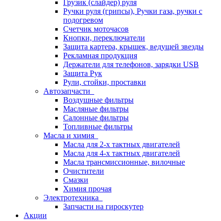
Грузик (слайдер) руля
Ручки руля (грипсы), Ручки газа, ручки с
подогревом
Счетчик моточасов
Кнопки, переключатели
Защита картера, крышек, ведущей звезды
Рекламная продукция
Держатели для телефонов, зарядки USB
Защита Рук
Рули, стойки, проставки
Автозапчасти
Воздушные фильтры
Масляные фильтры
Салонные фильтры
Топливные фильтры
Масла и химия
Масла для 2-х тактных двигателей
Масла для 4-х тактных двигателей
Масла трансмиссионные, вилочные
Очистители
Смазки
Химия прочая
Электротехника
Запчасти на гироскутер
Акции