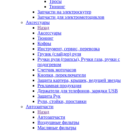
Тросы
Тюнинг
Запчасти на электроскутер
Запчасти для электромотоциклов
Аксессуары
Назад
Аксессуары
Тюнинг
Кофры
Инструмент, сервис, перевозка
Грузик (слайдер) руля
Ручки руля (грипсы), Ручки газа, ручки с
подогревом
Счетчик моточасов
Кнопки, переключатели
Защита картера, крышек, ведущей звезды
Рекламная продукция
Держатели для телефонов, зарядки USB
Защита Рук
Рули, стойки, проставки
Автозапчасти
Назад
Автозапчасти
Воздушные фильтры
Масляные фильтры