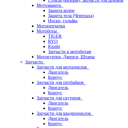
Стёкла (визоры), запчасти для шлемов
Мотозащита
Защита колен
Защита тела (Черепаха)
Носки, гольфы
Мотоперчатки
Мотоботы
TIGER
RYO
Kioshi
Запчасти к мотоботам
Мотокуртки, Джерси, Штаны
Запчасти
Запчасти для мотоциклов
Двигатель
Корпус
Запчасти для питбайков
Двигатель
Корпус
Запчасти для скутеров
Двигатель
Корпус
Запчасти для квадроциклов
Двигатель
Корпус