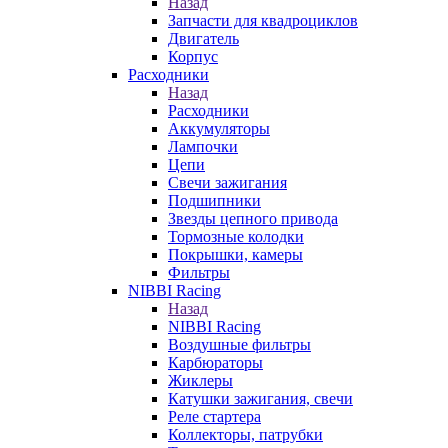
Назад
Запчасти для квадроциклов
Двигатель
Корпус
Расходники
Назад
Расходники
Аккумуляторы
Лампочки
Цепи
Свечи зажигания
Подшипники
Звезды цепного привода
Тормозные колодки
Покрышки, камеры
Фильтры
NIBBI Racing
Назад
NIBBI Racing
Воздушные фильтры
Карбюраторы
Жиклеры
Катушки зажигания, свечи
Реле стартера
Коллекторы, патрубки