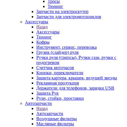
Тросы
Тюнинг
Запчасти на электроскутер
Запчасти для электромотоциклов
Аксессуары
Назад
Аксессуары
Тюнинг
Кофры
Инструмент, сервис, перевозка
Грузик (слайдер) руля
Ручки руля (грипсы), Ручки газа, ручки с
подогревом
Счетчик моточасов
Кнопки, переключатели
Защита картера, крышек, ведущей звезды
Рекламная продукция
Держатели для телефонов, зарядки USB
Защита Рук
Рули, стойки, проставки
Автозапчасти
Назад
Автозапчасти
Воздушные фильтры
Масляные фильтры