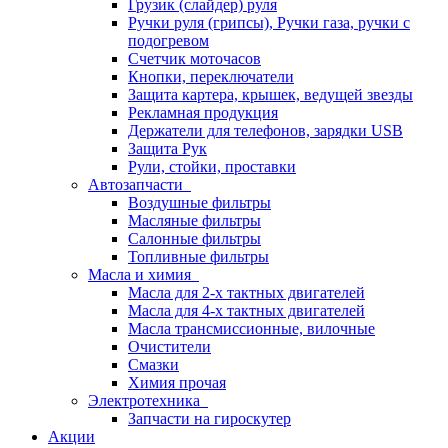
Грузик (слайдер) руля
Ручки руля (грипсы), Ручки газа, ручки с
подогревом
Счетчик моточасов
Кнопки, переключатели
Защита картера, крышек, ведущей звезды
Рекламная продукция
Держатели для телефонов, зарядки USB
Защита Рук
Рули, стойки, проставки
Автозапчасти
Воздушные фильтры
Масляные фильтры
Салонные фильтры
Топливные фильтры
Масла и химия
Масла для 2-х тактных двигателей
Масла для 4-х тактных двигателей
Масла трансмиссионные, вилочные
Очистители
Смазки
Химия прочая
Электротехника
Запчасти на гироскутер
Акции