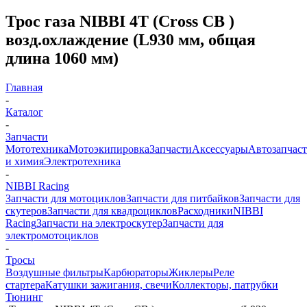
Трос газа NIBBI 4T (Cross CB )
возд.охлаждение (L930 мм, общая
длина 1060 мм)
Главная
-
Каталог
-
Запчасти
Мототехника
Мотоэкипировка
Запчасти
Аксессуары
Автозапчас
и химия
Электротехника
-
NIBBI Racing
Запчасти для мотоциклов
Запчасти для питбайков
Запчасти для
скутеров
Запчасти для квадроциклов
Расходники
NIBBI
Racing
Запчасти на электроскутер
Запчасти для
электромотоциклов
-
Тросы
Воздушные фильтры
Карбюраторы
Жиклеры
Реле
стартера
Катушки зажигания, свечи
Коллекторы, патрубки
Тюнинг