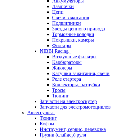
Аккумуляторы
Лампочки
Цепи
Свечи зажигания
Подшипники
Звезды цепного привода
Тормозные колодки
Покрышки, камеры
Фильтры
NIBBI Racing
Воздушные фильтры
Карбюраторы
Жиклеры
Катушки зажигания, свечи
Реле стартера
Коллекторы, патрубки
Тросы
Тюнинг
Запчасти на электроскутер
Запчасти для электромотоциклов
Аксессуары
Тюнинг
Кофры
Инструмент, сервис, перевозка
Грузик (слайдер) руля