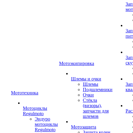
Зап
мот
Зап
пит
Зап
ску
Мотоэкипировка
Шлемы и очки
Шлемы
Зап
Подшлемники
ква
Мототехника
Очки
Стёкла
(визоры),
Мотоциклы
запчасти для
Рас
Regulmoto
шлемов
Эндуро
мотоциклы
Мотозащита
Regulmoto
Защита колен