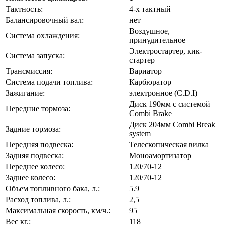
Тактность:
4-x тактный
Балансировочный вал:
нет
Воздушное,
Система охлаждения:
принудительное
Электростартер, кик-
Система запуска:
стартер
Трансмиссия:
Вариатор
Система подачи топлива:
Карбюратор
Зажигание:
электронное (C.D.I)
Диск 190мм с системой
Передние тормоза:
Combi Brake
Диск 204мм Combi Break
Задние тормоза:
system
Передняя подвеска:
Телескопическая вилка
Задняя подвеска:
Моноамортизатор
Переднее колесо:
120/70-12
Заднее колесо:
120/70-12
Объем топливного бака, л.:
5.9
Расход топлива, л.:
2,5
Максимальная скорость, км/ч.:
95
Вес кг.:
118