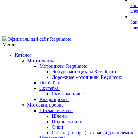
Зап
эле
Зап
эле
Меню
Каталог
Мототехника
Мотоциклы Regulmoto
Эндуро мотоциклы Regulmoto
Дорожные мотоциклы Regulmoto
Питбайки
Скутеры
Скутеры новые
Квадроциклы
Мотоэкипировка
Шлемы и очки
Шлемы
Подшлемники
Очки
Стёкла (визоры), запчасти для шлемов