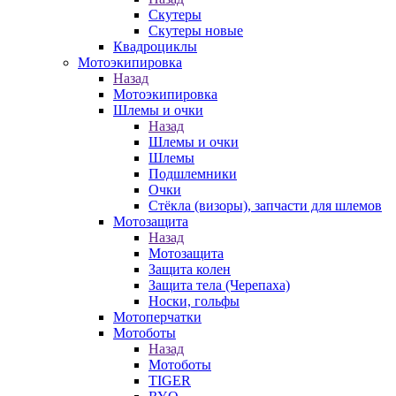
Скутеры
Скутеры новые
Квадроциклы
Мотоэкипировка
Назад
Мотоэкипировка
Шлемы и очки
Назад
Шлемы и очки
Шлемы
Подшлемники
Очки
Стёкла (визоры), запчасти для шлемов
Мотозащита
Назад
Мотозащита
Защита колен
Защита тела (Черепаха)
Носки, гольфы
Мотоперчатки
Мотоботы
Назад
Мотоботы
TIGER