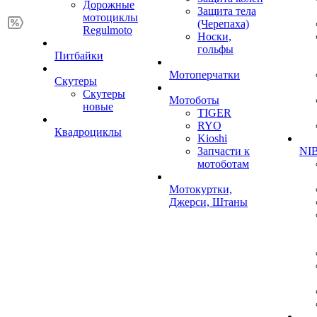
Дорожные
Защита тела
мотоциклы
(Черепаха)
Regulmoto
Носки,
гольфы
Питбайки
Мотоперчатки
Скутеры
Скутеры
Мотоботы
новые
TIGER
RYO
Квадроциклы
Kioshi
Запчасти к
NIB
мотоботам
Мотокуртки,
Джерси, Штаны